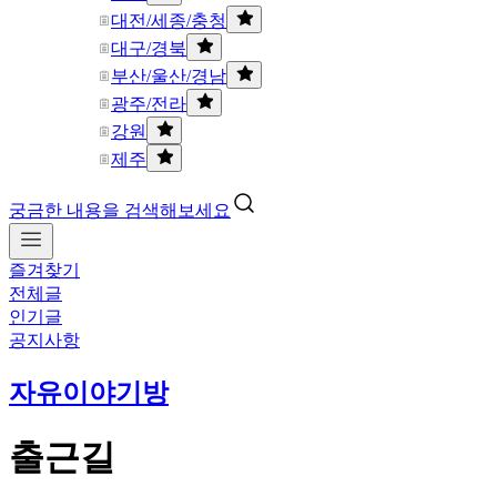
대전/세종/충청
대구/경북
부산/울산/경남
광주/전라
강원
제주
궁금한 내용을 검색해보세요
즐겨찾기
전체글
인기글
공지사항
자유이야기방
출근길