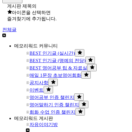
게시판 제목의
아이콘을 선택하면
즐겨찾기에 추가됩니다.
전체글
메모리워드 커뮤니티
BEST 인기글 (실시간)
BEST 인기글 (명예의 전당)
BEST 영어공부 팁 & 자료실
매일 1문장 초보영어회화
공지사항
이벤트
영어공부 인증 챌린지
영어말하기 인증 챌린지
회화 수업 인증 챌린지
메모리워드 게시판
자유이야기방