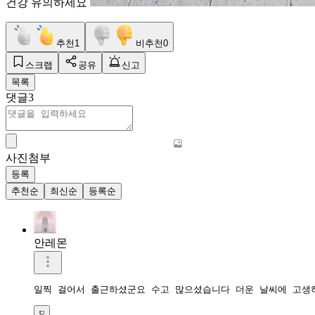
건강 유의하세요
추천
1
비추천
0
스크랩
공유
신고
목록
댓글
3
사진첨부
등록
추천순
최신순
등록순
안레몬
일찍 걸어서 출근하셨군요 수고 많으셨습니다 더운 날씨에 고생