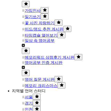
가입인사
일기쓰기
꽃 사진 자랑하기
미드/영드 추천 게시판
타임캡슐 열어보기
일상 속 영어공부
메모리워드 상점후기 게시판
영어공부 인증 게시판
영어 질문 게시판
메모리 크리스마스
지역별 언어 스터디
서울
경기
인천