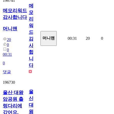
196741
메
메모리워드
모
감사합니다
리
워
머니맨
드
머니맨
00:31
20
0
감
20
0
사
0
합
00:31
니
0
다
댓글
196730
울
울산 대왕
산
암공원 출
대
렁다리에
왕
갔어요.