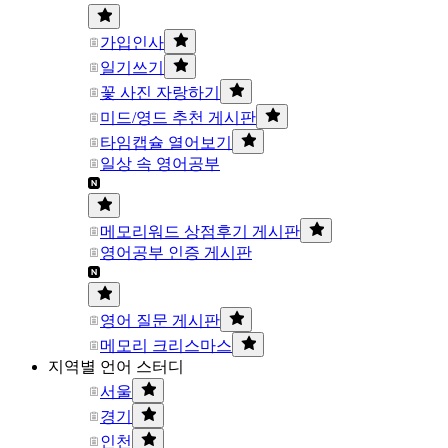
가입인사
일기쓰기
꽃 사진 자랑하기
미드/영드 추천 게시판
타임캡슐 열어보기
일상 속 영어공부
메모리워드 상점후기 게시판
영어공부 인증 게시판
영어 질문 게시판
메모리 크리스마스
지역별 언어 스터디
서울
경기
인천