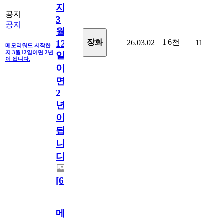
지
공지
3
공지
월
1.6천
장화
26.03.02
11
12
메모리워드 시작한
지 3월12일이면 2년
일
이 됩니다.
이
면
2
년
이
됩
니
다.
[
64
]
메