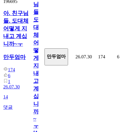
196695
님
들.
아. 친구님
도
들. 도대체
대
어떻게 지
체
내고 계십
어
니까~ㅜ
떻
만두엄마
만두엄마
26.07.30
174
6
게
지
174
내
6
고
1
26.07.30
계
십
14
니
댓글
까
~
ㅜ