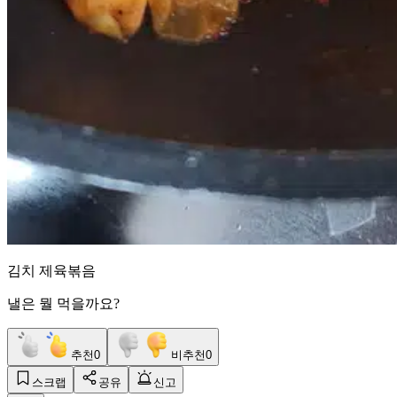
김치 제육볶음
낼은 뭘 먹을까요?
추천
0
비추천
0
스크랩
공유
신고