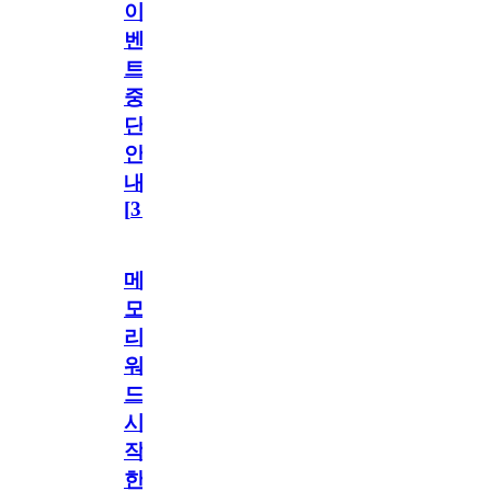
이
벤
트
중
단
안
내
[
31
]
메
모
리
워
드
시
작
한