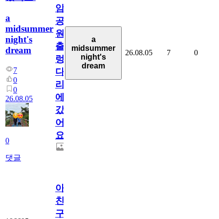
암
a
공
midsummer
원
night's
a
출
midsummer
dream
26.08.05
7
0
night's
렁
dream
7
다
0
리
0
에
26.08.05
갔
어
요.
0
댓글
아.
친
구