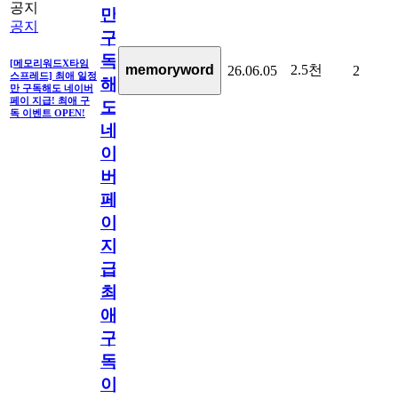
공지
만
공지
구
독
[메모리워드X타임
2.5천
memoryword
26.06.05
2
스프레드] 최애 일정
해
만 구독해도 네이버
페이 지급! 최애 구
도
독 이벤트 OPEN!
네
이
버
페
이
지
급!
최
애
구
독
이