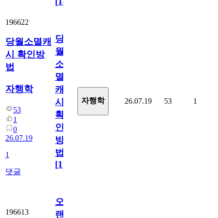
[
14
]
196622
당
당월소멸캐
월
시 확인방
소
법
멸
자행학
캐
자행학
26.07.19
53
1
시
53
확
1
인
0
26.07.19
방
법
1
[
1
]
댓글
오
196613
랜