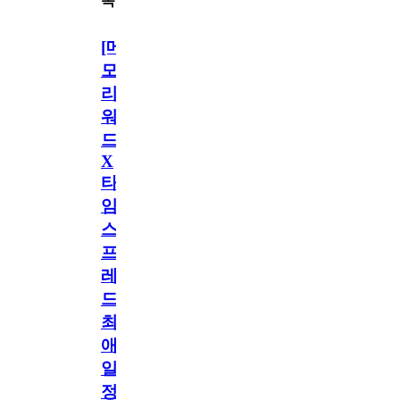
목
[메
모
리
워
드
X
타
임
스
프
레
드]
최
애
일
정