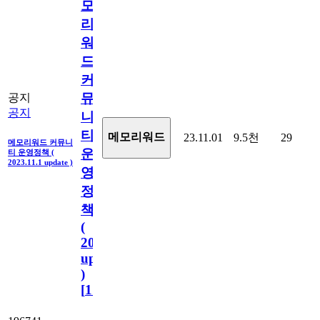
모
리
워
드
커
뮤
공지
공지
니
티
메모리워드
23.11.01
9.5천
29
메모리워드 커뮤니
운
티 운영정책 (
2023.11.1 update )
영
정
책
(
2023.11.1
update
)
[
110
]