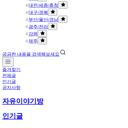
대전/세종/충청
대구/경북
부산/울산/경남
광주/전라
강원
제주
궁금한 내용을 검색해보세요
즐겨찾기
전체글
인기글
공지사항
자유이야기방
인기글