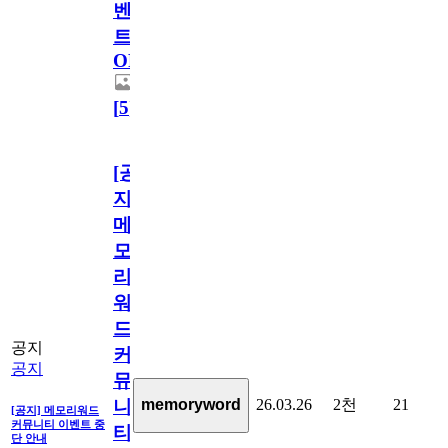
벤
트
OPEN!
[
5
]
[공
지]
메
모
리
워
드
공지
커
공지
뮤
26.03.26
2천
21
memoryword
니
[공지] 메모리워드
커뮤니티 이벤트 중
티
단 안내