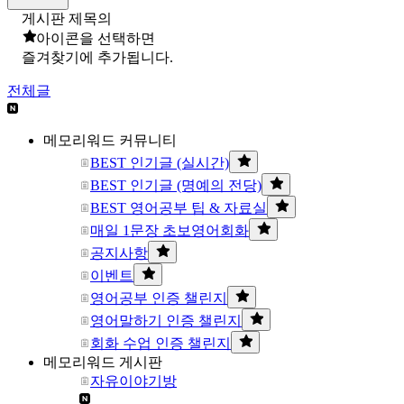
게시판 제목의
아이콘을 선택하면
즐겨찾기에 추가됩니다.
전체글
메모리워드 커뮤니티
BEST 인기글 (실시간)
BEST 인기글 (명예의 전당)
BEST 영어공부 팁 & 자료실
매일 1문장 초보영어회화
공지사항
이벤트
영어공부 인증 챌린지
영어말하기 인증 챌린지
회화 수업 인증 챌린지
메모리워드 게시판
자유이야기방