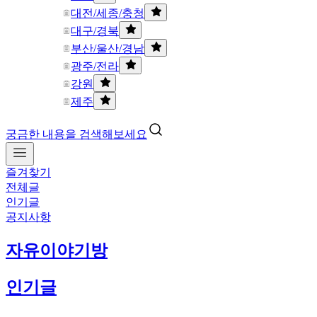
대전/세종/충청
대구/경북
부산/울산/경남
광주/전라
강원
제주
궁금한 내용을 검색해보세요
즐겨찾기
전체글
인기글
공지사항
자유이야기방
인기글