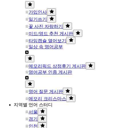
가입인사
일기쓰기
꽃 사진 자랑하기
미드/영드 추천 게시판
타임캡슐 열어보기
일상 속 영어공부
메모리워드 상점후기 게시판
영어공부 인증 게시판
영어 질문 게시판
메모리 크리스마스
지역별 언어 스터디
서울
경기
인천