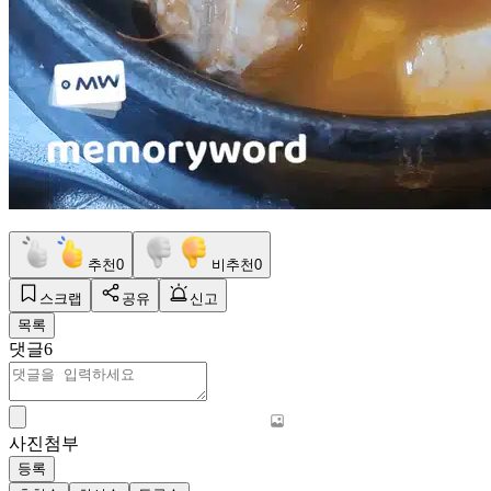
추천
0
비추천
0
스크랩
공유
신고
목록
댓글
6
사진첨부
등록