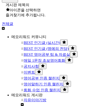
게시판 제목의
아이콘을 선택하면
즐겨찾기에 추가됩니다.
전체글
메모리워드 커뮤니티
BEST 인기글 (실시간)
BEST 인기글 (명예의 전당)
BEST 영어공부 팁 & 자료실
매일 1문장 초보영어회화
공지사항
이벤트
영어공부 인증 챌린지
영어말하기 인증 챌린지
회화 수업 인증 챌린지
메모리워드 게시판
자유이야기방