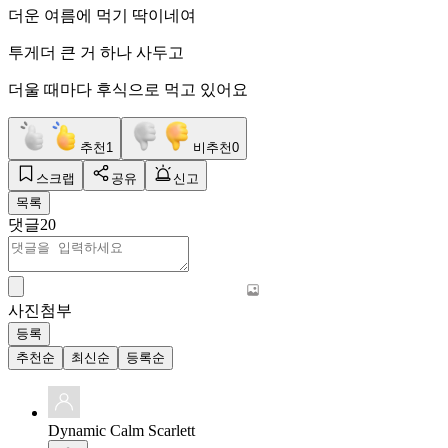
더운 여름에 먹기 딱이네여
투게더 큰 거 하나 사두고
더울 때마다 후식으로 먹고 있어요
추천
1
비추천
0
스크랩
공유
신고
목록
댓글
20
사진첨부
등록
추천순
최신순
등록순
Dynamic Calm Scarlett