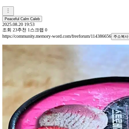
Peaceful Calm Caleb
2025.08.20 19:53
조회
23
추천
1
스크랩
0
https://community.memory-word.com/freeforum/114386656
주소복사