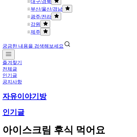
대구/경북
부산/울산/경남
광주/전라
강원
제주
궁금한 내용을 검색해보세요
즐겨찾기
전체글
인기글
공지사항
자유이야기방
인기글
아이스크림 후식 먹어요