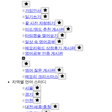
가입인사
일기쓰기
꽃 사진 자랑하기
미드/영드 추천 게시판
타임캡슐 열어보기
일상 속 영어공부
메모리워드 상점후기 게시판
영어공부 인증 게시판
영어 질문 게시판
메모리 크리스마스
지역별 언어 스터디
서울
경기
인천
대전/세종/충청