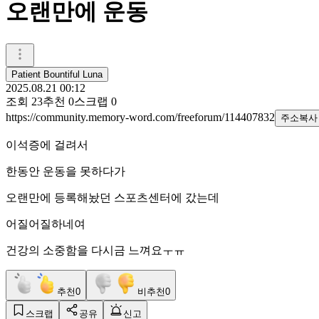
오랜만에 운동
Patient Bountiful Luna
2025.08.21 00:12
조회
23
추천
0
스크랩
0
https://community.memory-word.com/freeforum/114407832
주소복사
이석증에 걸려서
한동안 운동을 못하다가
오랜만에 등록해놨던 스포츠센터에 갔는데
어질어질하네여
건강의 소중함을 다시금 느껴요ㅜㅠ
추천
0
비추천
0
스크랩
공유
신고