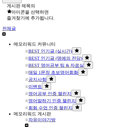
게시판 제목의
아이콘을 선택하면
즐겨찾기에 추가됩니다.
전체글
메모리워드 커뮤니티
BEST 인기글 (실시간)
BEST 인기글 (명예의 전당)
BEST 영어공부 팁 & 자료실
매일 1문장 초보영어회화
공지사항
이벤트
영어공부 인증 챌린지
영어말하기 인증 챌린지
회화 수업 인증 챌린지
메모리워드 게시판
자유이야기방