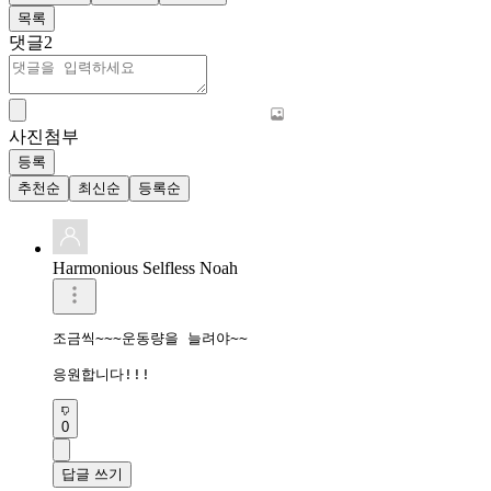
목록
댓글
2
사진첨부
등록
추천순
최신순
등록순
Harmonious Selfless Noah
조금씩~~~운동량을 늘려야~~

응원합니다!!!
0
답글 쓰기