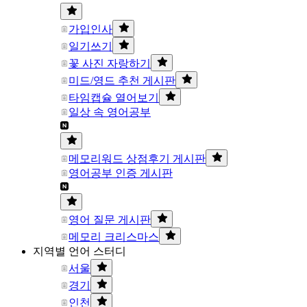
가입인사
일기쓰기
꽃 사진 자랑하기
미드/영드 추천 게시판
타임캡슐 열어보기
일상 속 영어공부
메모리워드 상점후기 게시판
영어공부 인증 게시판
영어 질문 게시판
메모리 크리스마스
지역별 언어 스터디
서울
경기
인천