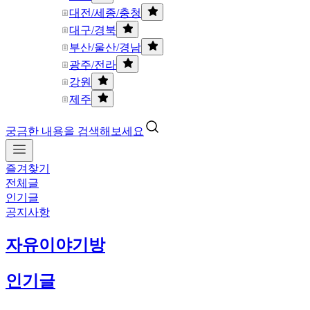
대전/세종/충청
대구/경북
부산/울산/경남
광주/전라
강원
제주
궁금한 내용을 검색해보세요
즐겨찾기
전체글
인기글
공지사항
자유이야기방
인기글