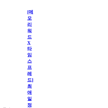
[메
모
리
워
드
X
타
임
스
프
레
드]
최
애
일
정