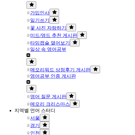
가입인사
일기쓰기
꽃 사진 자랑하기
미드/영드 추천 게시판
타임캡슐 열어보기
일상 속 영어공부
메모리워드 상점후기 게시판
영어공부 인증 게시판
영어 질문 게시판
메모리 크리스마스
지역별 언어 스터디
서울
경기
인천