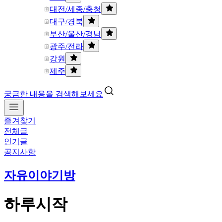
대전/세종/충청
대구/경북
부산/울산/경남
광주/전라
강원
제주
궁금한 내용을 검색해보세요
즐겨찾기
전체글
인기글
공지사항
자유이야기방
하루시작