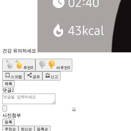
건강 유의하세요
추천
0
비추천
0
스크랩
공유
신고
목록
댓글
2
사진첨부
등록
추천순
최신순
등록순