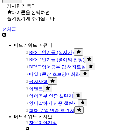
게시판 제목의
아이콘을 선택하면
즐겨찾기에 추가됩니다.
전체글
메모리워드 커뮤니티
BEST 인기글 (실시간)
BEST 인기글 (명예의 전당)
BEST 영어공부 팁 & 자료실
매일 1문장 초보영어회화
공지사항
이벤트
영어공부 인증 챌린지
영어말하기 인증 챌린지
회화 수업 인증 챌린지
메모리워드 게시판
자유이야기방