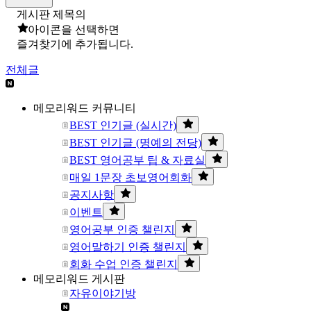
게시판 제목의
아이콘을 선택하면
즐겨찾기에 추가됩니다.
전체글
메모리워드 커뮤니티
BEST 인기글 (실시간)
BEST 인기글 (명예의 전당)
BEST 영어공부 팁 & 자료실
매일 1문장 초보영어회화
공지사항
이벤트
영어공부 인증 챌린지
영어말하기 인증 챌린지
회화 수업 인증 챌린지
메모리워드 게시판
자유이야기방