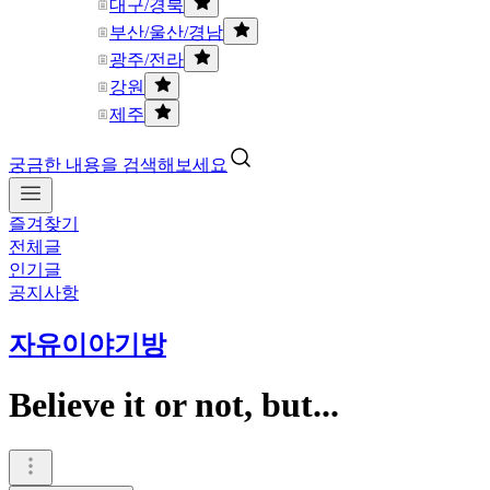
대구/경북
부산/울산/경남
광주/전라
강원
제주
궁금한 내용을 검색해보세요
즐겨찾기
전체글
인기글
공지사항
자유이야기방
Believe it or not, but...