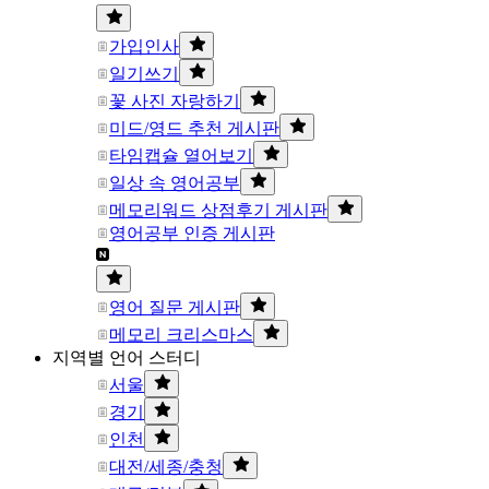
가입인사
일기쓰기
꽃 사진 자랑하기
미드/영드 추천 게시판
타임캡슐 열어보기
일상 속 영어공부
메모리워드 상점후기 게시판
영어공부 인증 게시판
영어 질문 게시판
메모리 크리스마스
지역별 언어 스터디
서울
경기
인천
대전/세종/충청