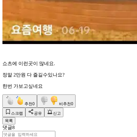
쇼츠에 이런곳이 많네요.
정말 2만원 다 즐길수있나요?
한번 가보고싶네요
추천
0
비추천
0
스크랩
공유
신고
목록
댓글
8