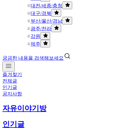
대전/세종/충청
대구/경북
부산/울산/경남
광주/전라
강원
제주
궁금한 내용을 검색해보세요
즐겨찾기
전체글
인기글
공지사항
자유이야기방
인기글