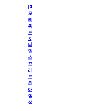
[메
모
리
워
드
X
타
임
스
프
레
드]
최
애
일
정
공지
만