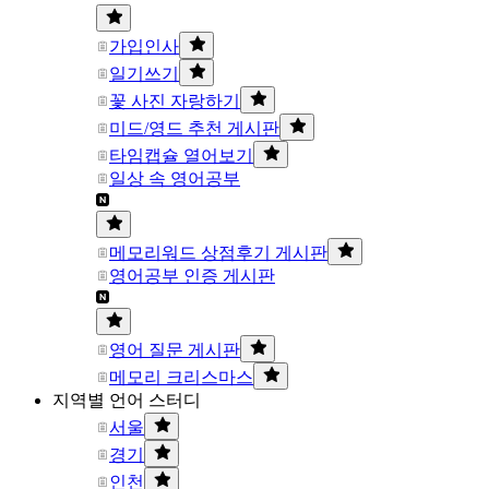
가입인사
일기쓰기
꽃 사진 자랑하기
미드/영드 추천 게시판
타임캡슐 열어보기
일상 속 영어공부
메모리워드 상점후기 게시판
영어공부 인증 게시판
영어 질문 게시판
메모리 크리스마스
지역별 언어 스터디
서울
경기
인천