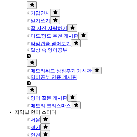
가입인사
일기쓰기
꽃 사진 자랑하기
미드/영드 추천 게시판
타임캡슐 열어보기
일상 속 영어공부
메모리워드 상점후기 게시판
영어공부 인증 게시판
영어 질문 게시판
메모리 크리스마스
지역별 언어 스터디
서울
경기
인천