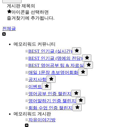
게시판 제목의
아이콘을 선택하면
즐겨찾기에 추가됩니다.
전체글
메모리워드 커뮤니티
BEST 인기글 (실시간)
BEST 인기글 (명예의 전당)
BEST 영어공부 팁 & 자료실
매일 1문장 초보영어회화
공지사항
이벤트
영어공부 인증 챌린지
영어말하기 인증 챌린지
회화 수업 인증 챌린지
메모리워드 게시판
자유이야기방