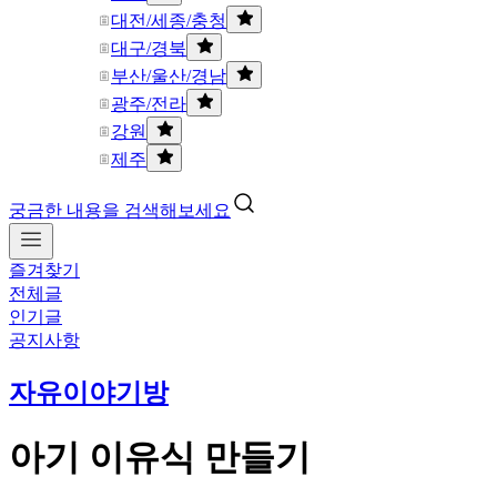
대전/세종/충청
대구/경북
부산/울산/경남
광주/전라
강원
제주
궁금한 내용을 검색해보세요
즐겨찾기
전체글
인기글
공지사항
자유이야기방
아기 이유식 만들기