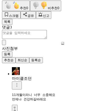
추천
0
비추천
0
스크랩
공유
신고
목록
댓글
3
사진첨부
등록
추천순
최신순
등록순
마이클조던
11개월이라니 너무 소중해요

언제나 건강하길바래요