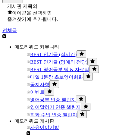
게시판 제목의
아이콘을 선택하면
즐겨찾기에 추가됩니다.
전체글
메모리워드 커뮤니티
BEST 인기글 (실시간)
BEST 인기글 (명예의 전당)
BEST 영어공부 팁 & 자료실
매일 1문장 초보영어회화
공지사항
이벤트
영어공부 인증 챌린지
영어말하기 인증 챌린지
회화 수업 인증 챌린지
메모리워드 게시판
자유이야기방