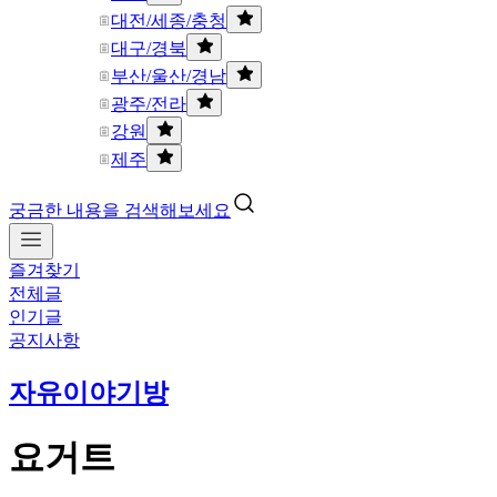
대전/세종/충청
대구/경북
부산/울산/경남
광주/전라
강원
제주
궁금한 내용을 검색해보세요
즐겨찾기
전체글
인기글
공지사항
자유이야기방
요거트