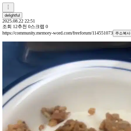
delightful
2025.08.22 22:51
조회
12
추천
0
스크랩
0
https://community.memory-word.com/freeforum/114551073
주소복사