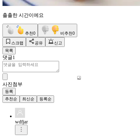
출출한 시간이에요
추천
0
비추천
0
스크랩
공유
신고
목록
댓글
1
사진첨부
등록
추천순
최신순
등록순
wdfjar