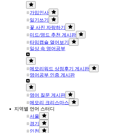
가입인사
일기쓰기
꽃 사진 자랑하기
미드/영드 추천 게시판
타임캡슐 열어보기
일상 속 영어공부
메모리워드 상점후기 게시판
영어공부 인증 게시판
영어 질문 게시판
메모리 크리스마스
지역별 언어 스터디
서울
경기
인천