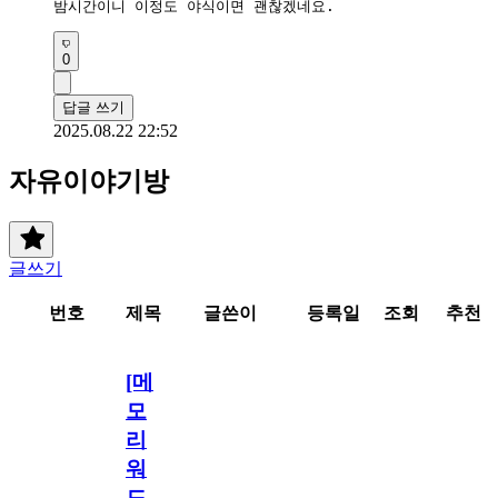
밤시간이니 이정도 야식이면 괜찮겠네요.
0
답글 쓰기
2025.08.22 22:52
자유이야기방
글쓰기
번호
제목
글쓴이
등록일
조회
추천
[메
모
리
워
드