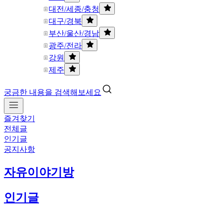
대전/세종/충청
대구/경북
부산/울산/경남
광주/전라
강원
제주
궁금한 내용을 검색해보세요
즐겨찾기
전체글
인기글
공지사항
자유이야기방
인기글