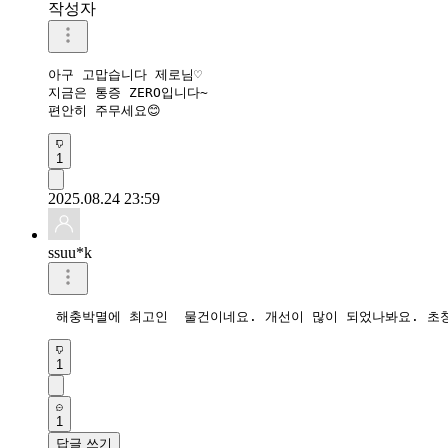
작성자
아구 고맙습니다 제로님♡

지금은 통증 ZERO입니다~

편안히 주무세요😊
1
2025.08.24 23:59
ssuu*k
 해충박멸에 최고인  물건이네요. 개선이 많이 되었나봐요. 초
1
1
답글 쓰기