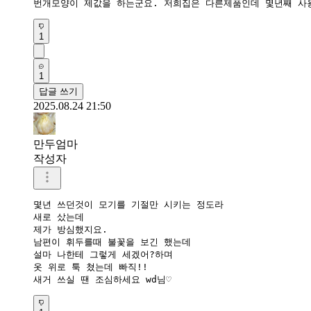
번개모양이 제값을 하는군요. 저희집은 다른제품인데 몇년째 사
1
1
답글 쓰기
2025.08.24 21:50
만두엄마
작성자
몇년 쓰던것이 모기를 기절만 시키는 정도라

새로 샀는데

제가 방심했지요.

남편이 휘두를때 불꽃을 보긴 했는데

설마 나한테 그렇게 세겠어?하며

옷 위로 툭 쳤는데 빠직!!

새거 쓰실 땐 조심하세요 wd님♡