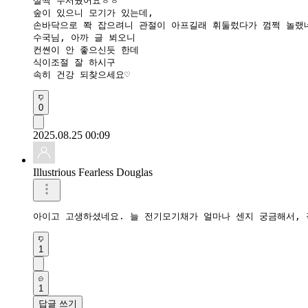
살짝 무서웠어요ㅎㅎ

숲이 있으니 모기가 있는데,

손바닥으로 쫙 잡으려니 관절이 아프길래 휘둘렀다가 껌쩍 놀랬네
수국님, 아까 글 뵈오니

컨쎤이 안 좋으신듯 한데

식이조절 잘 하시구

속히 건강 되찾으세요♡
0
2025.08.25 00:09
Illustrious Fearless Douglas
아이고 고생하셨네요. 늘 전기모기채가 얼마나 센지 궁금해서, 직
1
1
답글 쓰기