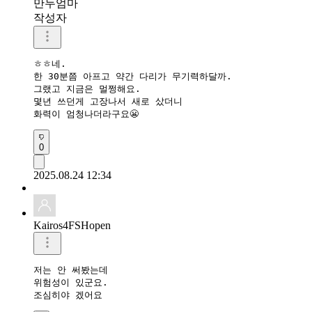
만두엄마
작성자
ㅎㅎ네.

한 30분쯤 아프고 약간 다리가 무기력하달까.

그랬고 지금은 멀쩡해요.

몇년 쓰던게 고장나서 새로 샀더니

0
2025.08.24 12:34
Kairos4FSHopen
저는 안 써봤는데

위험성이 있군요.

조심히야 겠어요