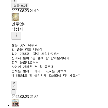
1
답글 쓰기
2025.08.23 21:19
만두엄마
작성자
좋은 것도 나누고

안 좋은 것도 나눠야

같이 기쁘고, 같이 조심하지요~

산에서 들어오는 벌레 함 잡아볼라다가

껌쩍 놀랐네요ㅎㅎ

자연이 가까운 건 참 좋은데

문제는 벌레도 가까이 있다는 것ㅎㅎ

베베토님도 안 물리시게 조심조심 다니세요~♡
0
2025.08.23 21:35