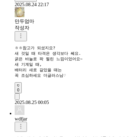
2025.08.24 22:17
만두엄마
작성자
ㅎㅎ참고가 되셨지요?

새 것일 때 타격은 생각보다 쎄요.

굵은 바늘로 팍 찔린 느낌이었어요~

새 기계일 때,

배터리 새로 갈았을 때는

꼭 조심하세요 더글러스님♡
0
2025.08.25 00:05
wdfjar