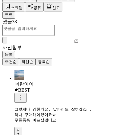
스크랩
공유
신고
목록
댓글
38
사진첨부
등록
추천순
최신순
등록순
너란아이
BEST
그렇게나 강한가요. 날파리도 잡히겠죠 .

하나 구매해야겠어요ㅠ

무릎통증 아프셨겠어요
2