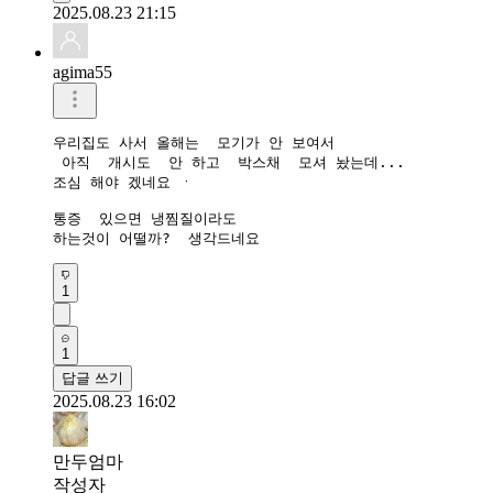
2025.08.23 21:15
agima55
우리집도 사서 올해는  모기가 안 보여서

 아직  개시도  안 하고  박스채  모셔 놨는데...

조심 해야 겠네요 ㆍ

통증  있으면 냉찜질이라도

하는것이 어떨까?  생각드네요
1
1
답글 쓰기
2025.08.23 16:02
만두엄마
작성자