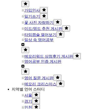
가입인사
일기쓰기
꽃 사진 자랑하기
미드/영드 추천 게시판
타임캡슐 열어보기
일상 속 영어공부
메모리워드 상점후기 게시판
영어공부 인증 게시판
영어 질문 게시판
메모리 크리스마스
지역별 언어 스터디
서울
경기
인천