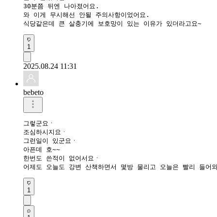
30분쯤 뒤엔 나아졌어요.

와 이게 무시해선 안될 주의사항이었어요.

식당같은데 큰 살충기에 보호망이 있는 이유가 있더라고요~
1
2025.08.24 11:31
bebeto
그렇군요ㆍ 

조심하시지요ㆍ 

그런일이 있군요ㆍ 

아픈데 호~~

한번도 쓴적이 없어서요ㆍ 

어제도 오늘도 강변 산책하면서 몇방 물리고 오늘은 빨리 들어와
1