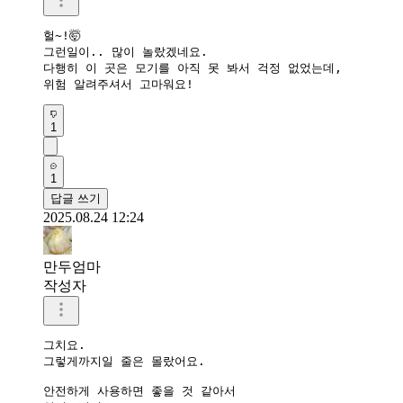
헐~!🤯

그런일이.. 많이 놀랐겠네요.

다행히 이 곳은 모기를 아직 못 봐서 걱정 없었는데,

위험 알려주셔서 고마워요!
1
1
답글 쓰기
2025.08.24 12:24
만두엄마
작성자
그치요.

그렇게까지일 줄은 몰랐어요.

안전하게 사용하면 좋을 것 같아서
