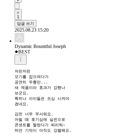
1
답글 쓰기
2025.08.23 15:20
Dynamic Bountiful Joseph
BEST
저런저런 

모기를 잡으려다가

공연히 무릎만...

새 제품이라 효과가 강했나

보군요. 

특히나 아이들은 조심 시켜야

겠네요.

감전 너무 무서워요.

어릴 때 호기심에 실핀으로 

콘센트를 찔렀다가 찌리릭~

하던 기억이 아직도 강렬해요.