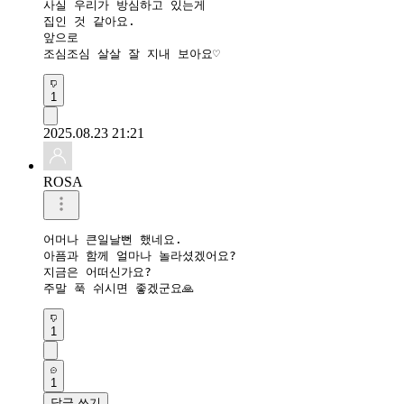
사실 우리가 방심하고 있는게

집인 것 같아요.

앞으로

조심조심 살살 잘 지내 보아요♡
1
2025.08.23 21:21
ROSA
어머나 큰일날뻔 했네요.

아픔과 함께 얼마나 놀라셨겠어요?

지금은 어떠신가요?

주말 푹 쉬시면 좋겠군요🙏
1
1
답글 쓰기