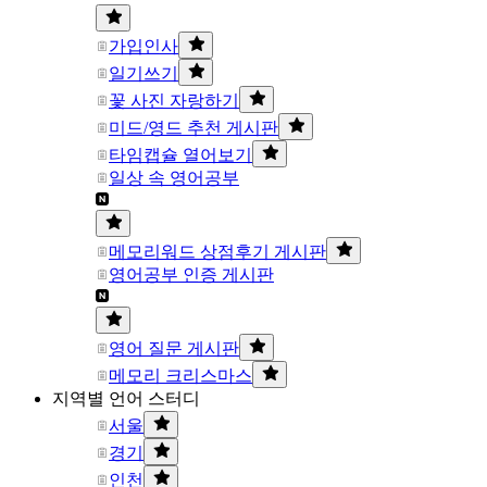
가입인사
일기쓰기
꽃 사진 자랑하기
미드/영드 추천 게시판
타임캡슐 열어보기
일상 속 영어공부
메모리워드 상점후기 게시판
영어공부 인증 게시판
영어 질문 게시판
메모리 크리스마스
지역별 언어 스터디
서울
경기
인천