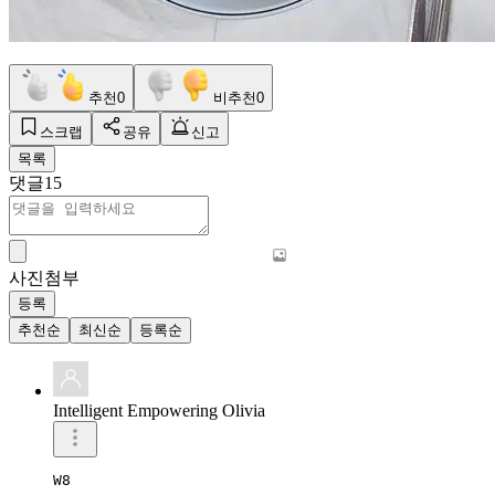
추천
0
비추천
0
스크랩
공유
신고
목록
댓글
15
사진첨부
등록
추천순
최신순
등록순
Intelligent Empowering Olivia
W8