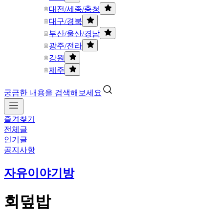
대전/세종/충청
대구/경북
부산/울산/경남
광주/전라
강원
제주
궁금한 내용을 검색해보세요
즐겨찾기
전체글
인기글
공지사항
자유이야기방
회덮밥