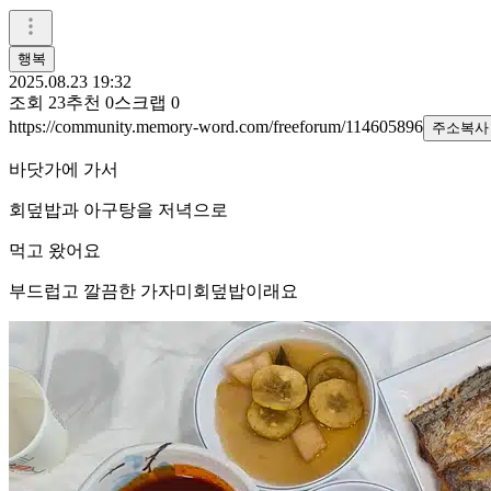
행복
2025.08.23 19:32
조회
23
추천
0
스크랩
0
https://community.memory-word.com/freeforum/114605896
주소복사
바닷가에 가서
회덮밥과 아구탕을 저녁으로
먹고 왔어요
부드럽고 깔끔한 가자미회덮밥이래요