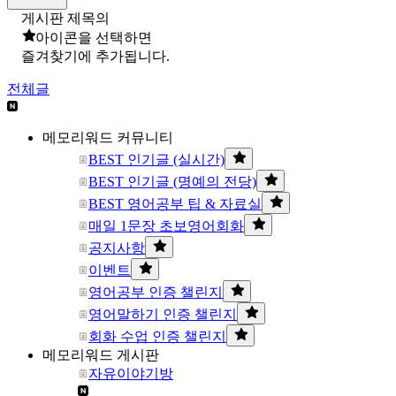
게시판 제목의
아이콘을 선택하면
즐겨찾기에 추가됩니다.
전체글
메모리워드 커뮤니티
BEST 인기글 (실시간)
BEST 인기글 (명예의 전당)
BEST 영어공부 팁 & 자료실
매일 1문장 초보영어회화
공지사항
이벤트
영어공부 인증 챌린지
영어말하기 인증 챌린지
회화 수업 인증 챌린지
메모리워드 게시판
자유이야기방