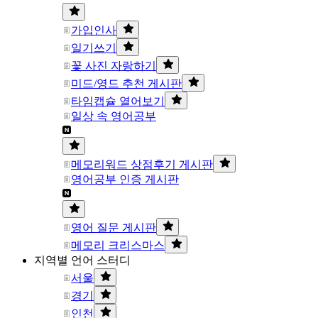
가입인사
일기쓰기
꽃 사진 자랑하기
미드/영드 추천 게시판
타임캡슐 열어보기
일상 속 영어공부
메모리워드 상점후기 게시판
영어공부 인증 게시판
영어 질문 게시판
메모리 크리스마스
지역별 언어 스터디
서울
경기
인천