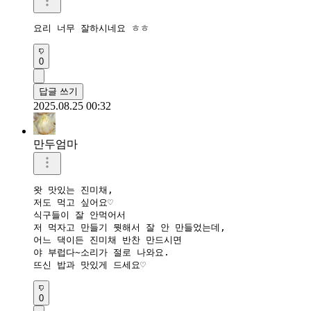
요리 너무 잘하시네요 ㅎㅎ
0
답글 쓰기
2025.08.25 00:32
만두엄마
왓 맛있는 진미채,

저도 먹고 싶어요♡

식구들이 잘 안먹어서

저 먹자고 만들기 뭣해서 잘 안 만들었는데,

어느 댁이든 진미채 반찬 만드시면

야 부럽다~소리가 절로 나와요.

뜨신 밥과 맛있게 드세요♡
0