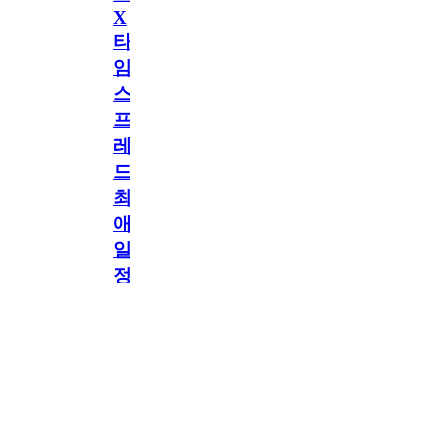
X
타
임
스
프
레
드]
최
애
일
정
공지
만
공지
구
독
[메모리워드X타임
2.5천
memoryword
26.06.05
2
스프레드] 최애 일정
해
만 구독해도 네이버
페이 지급! 최애 구
도
독 이벤트 OPEN!
네