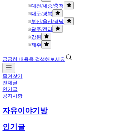
대전/세종/충청
대구/경북
부산/울산/경남
광주/전라
강원
제주
궁금한 내용을 검색해보세요
즐겨찾기
전체글
인기글
공지사항
자유이야기방
인기글