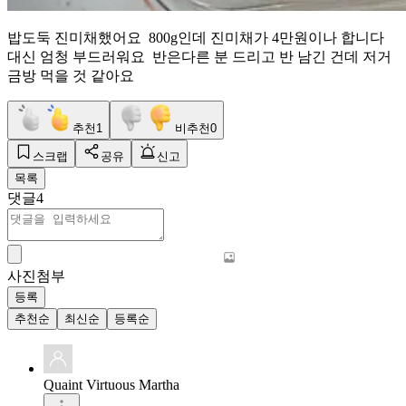
밥도둑 진미채했어요 800g인데 진미채가 4만원이나 합니다
대신 엄청 부드러워요 반은다른 분 드리고 반 남긴 건데 저거
금방 먹을 것 같아요
추천
1
비추천
0
스크랩
공유
신고
목록
댓글
4
사진첨부
등록
추천순
최신순
등록순
Quaint Virtuous Martha