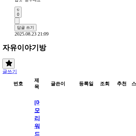
0
답글 쓰기
2025.08.23 21:09
자유이야기방
글쓰기
제
번호
글쓴이
등록일
조회
추천
목
[메
모
리
워
드