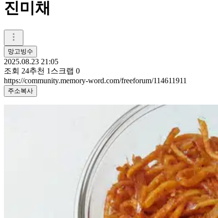
진미채
망고빙수
2025.08.23 21:05
조회
24
추천
1
스크랩
0
https://community.memory-word.com/freeforum/114611911
주소복사