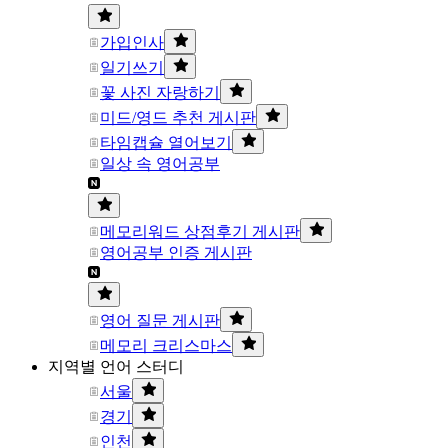
가입인사
일기쓰기
꽃 사진 자랑하기
미드/영드 추천 게시판
타임캡슐 열어보기
일상 속 영어공부
메모리워드 상점후기 게시판
영어공부 인증 게시판
영어 질문 게시판
메모리 크리스마스
지역별 언어 스터디
서울
경기
인천