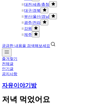
대전/세종/충청
대구/경북
부산/울산/경남
광주/전라
강원
제주
궁금한 내용을 검색해보세요
즐겨찾기
전체글
인기글
공지사항
자유이야기방
저녁 먹었어요