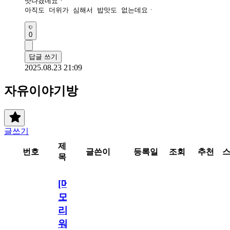
맛나겠네요ㆍ 

아직도 더위가 심해서 밥맛도 없는데요ㆍ 
0
답글 쓰기
2025.08.23 21:09
자유이야기방
글쓰기
제
번호
글쓴이
등록일
조회
추천
목
[메
모
리
워