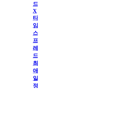
드
X
타
임
스
프
레
드]
최
애
일
정
공지
만
공지
구
독
[메모리워드X타임
2.5천
memoryword
26.06.05
2
스프레드] 최애 일정
해
만 구독해도 네이버
페이 지급! 최애 구
도
독 이벤트 OPEN!