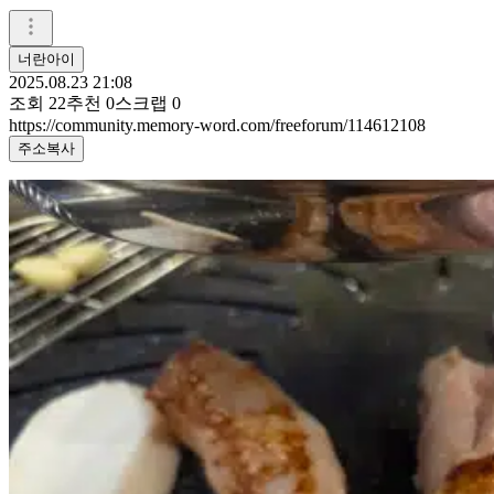
너란아이
2025.08.23 21:08
조회
22
추천
0
스크랩
0
https://community.memory-word.com/freeforum/114612108
주소복사