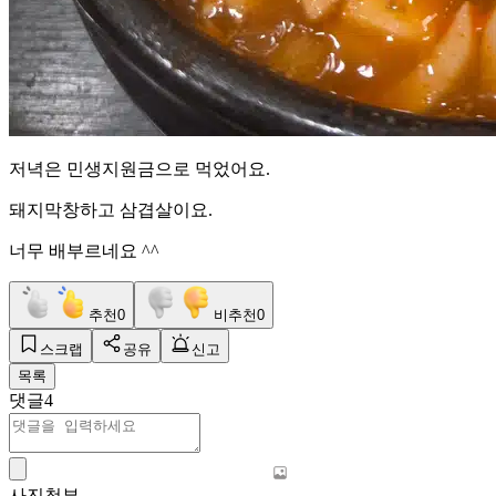
저녁은 민생지원금으로 먹었어요.
돼지막창하고 삼겹살이요.
너무 배부르네요 ^^
추천
0
비추천
0
스크랩
공유
신고
목록
댓글
4
사진첨부