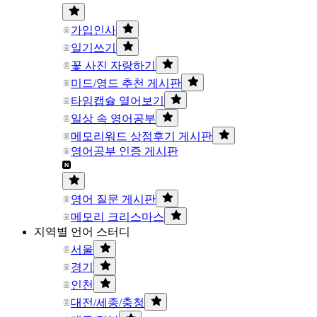
가입인사
일기쓰기
꽃 사진 자랑하기
미드/영드 추천 게시판
타임캡슐 열어보기
일상 속 영어공부
메모리워드 상점후기 게시판
영어공부 인증 게시판
영어 질문 게시판
메모리 크리스마스
지역별 언어 스터디
서울
경기
인천
대전/세종/충청