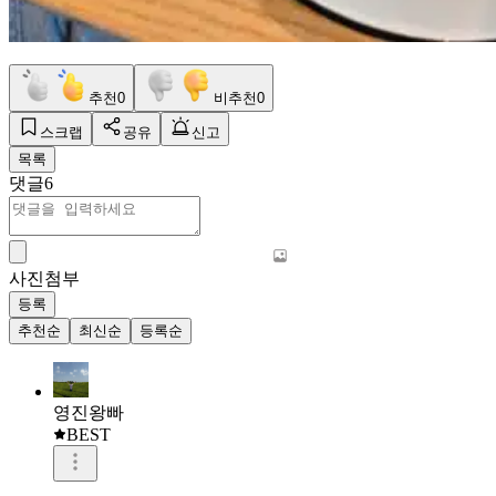
추천
0
비추천
0
스크랩
공유
신고
목록
댓글
6
사진첨부
등록
추천순
최신순
등록순
영진왕빠
BEST