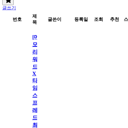
글쓰기
제
번호
글쓴이
등록일
조회
추천
목
[메
모
리
워
드
X
타
임
스
프
레
드]
최