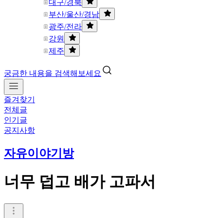
대구/경북
부산/울산/경남
광주/전라
강원
제주
궁금한 내용을 검색해보세요
즐겨찾기
전체글
인기글
공지사항
자유이야기방
너무 덥고 배가 고파서