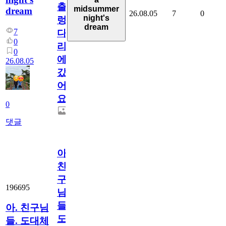
출
midsummer
dream
26.08.05
7
0
night's
렁
dream
7
다
0
리
0
에
26.08.05
갔
어
요.
0
댓글
아.
친
구
196695
님
들.
아. 친구님
도
들. 도대체