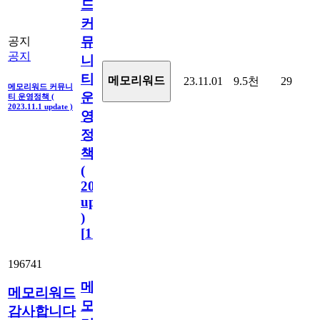
드
커
뮤
공지
공지
니
티
메모리워드
23.11.01
9.5천
29
메모리워드 커뮤니
운
티 운영정책 (
2023.11.1 update )
영
정
책
(
2023.11.1
update
)
[
110
]
196741
메
메모리워드
모
감사합니다