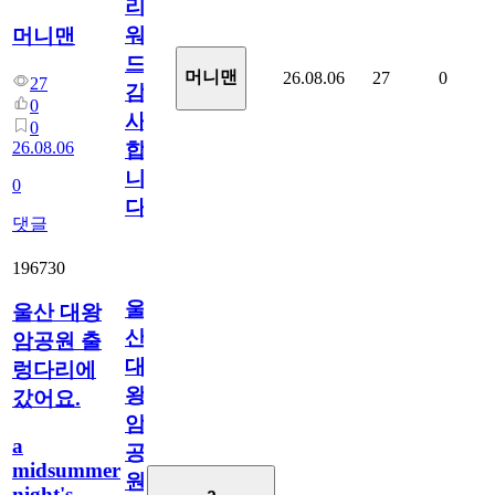
리
워
머니맨
드
머니맨
26.08.06
27
0
27
감
0
사
0
26.08.06
합
니
0
다
댓글
196730
울
울산 대왕
산
암공원 출
대
렁다리에
왕
갔어요.
암
a
공
midsummer
원
night's
a