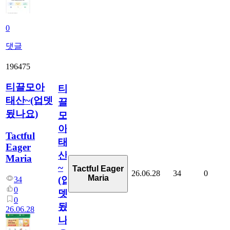
0
댓글
196475
티끌모아
티
태산~(업뎃
끌
됬나요)
모
아
Tactful
태
Eager
산
Maria
~
Tactful Eager
26.06.28
34
0
Maria
(업
34
0
뎃
0
됬
26.06.28
나