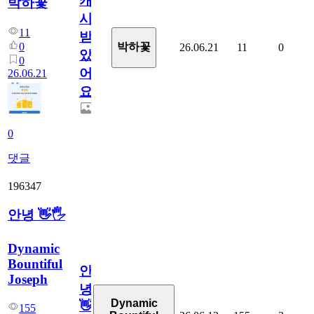
캐
박하꽃
시
11
받
0
박하꽃
26.06.21
11
0
았
0
어
26.06.21
요.
0
댓글
196347
안녕 👋🖐
Dynamic
Bountiful
안
Joseph
녕
Dynamic
👋
155