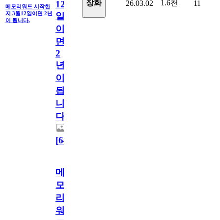
1.6천
장화
26.03.02
11
12
메모리워드 시작한
지 3월12일이면 2년
일
이 됩니다.
이
면
2
년
이
됩
니
다.
[
64
]
메
모
리
워