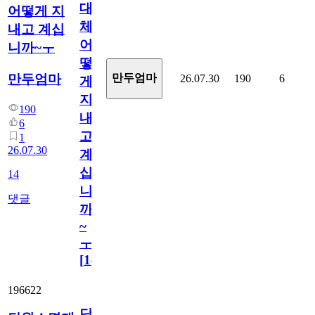
대
어떻게 지
체
내고 계십
어
니까~ㅜ
떻
만두엄마
만두엄마
26.07.30
190
6
게
지
190
내
6
고
1
26.07.30
계
십
14
니
댓글
까
~
ㅜ
[
14
]
196622
당