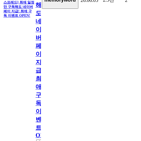
26.06.05
2
스프레드] 최애 일정
해
만 구독해도 네이버
페이 지급! 최애 구
도
독 이벤트 OPEN!
네
이
버
페
이
지
급!
최
애
구
독
이
벤
트
OPEN!