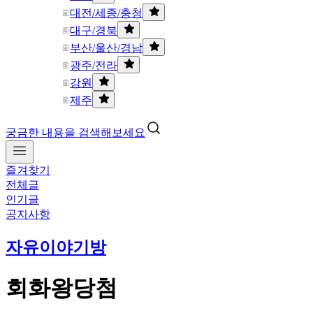
대전/세종/충청
대구/경북
부산/울산/경남
광주/전라
강원
제주
궁금한 내용을 검색해보세요
즐겨찾기
전체글
인기글
공지사항
자유이야기방
회화왕당첨