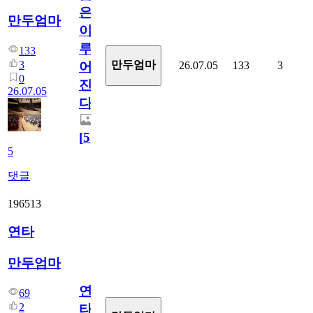
은
만두엄마
이
루
133
3
만두엄마
26.07.05
133
3
어
0
진
26.07.05
다.
[
5
]
5
댓글
196513
연타
만두엄마
연
69
2
타