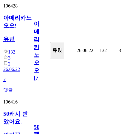
196428
아메리카노
아
오오!
메
유릱
리
카
유릱
26.06.22
132
3
132
노
3
오
2
26.06.22
오!
[
7
]
7
댓글
196416
50캐시 받
았어요.
50