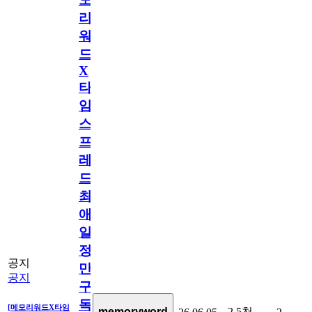
리
워
드
X
타
임
스
프
레
드]
최
애
일
정
공지
만
공지
구
독
[메모리워드X타임
2.5천
memoryword