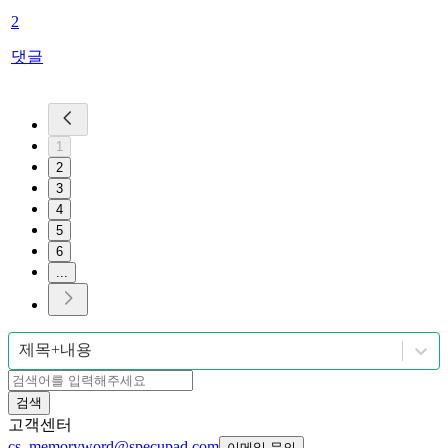
2
댓글
1
2
3
4
5
6
...
제목+내용
검색
고객센터
cs_memoryword@specupad.com
이메일 문의