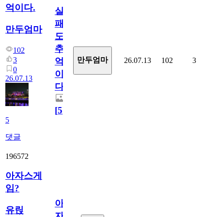
억이다.
실
패
만두엄마
도
추
102
3
만두엄마
26.07.13
102
3
억
0
이
26.07.13
다.
[
5
]
5
댓글
196572
아자스게
임?
아
유릱
자