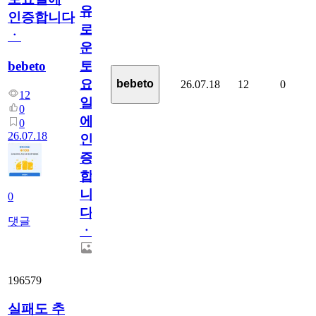
유
인증합니다
로
ㆍ
운
bebeto
토
요
bebeto
26.07.18
12
0
12
일
0
에
0
26.07.18
인
증
합
니
0
다
댓글
ㆍ
196579
실패도 추