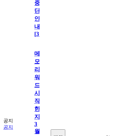
중
단
안
내
[
31
]
메
모
리
워
드
시
작
한
지
공지
3
공지
월