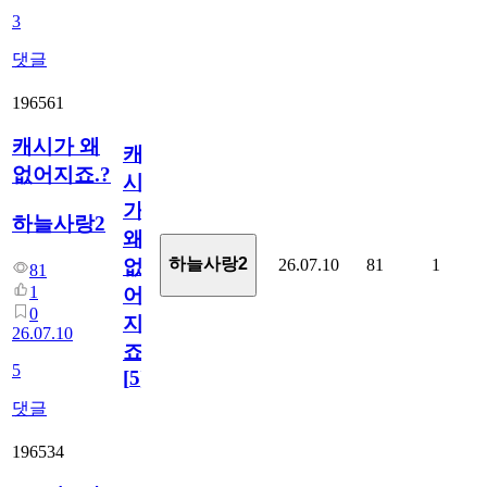
3
댓글
196561
캐시가 왜
캐
없어지죠.?
시
가
하늘사랑2
왜
하늘사랑2
26.07.10
81
1
없
81
1
어
0
지
26.07.10
죠.?
5
[
5
]
댓글
196534