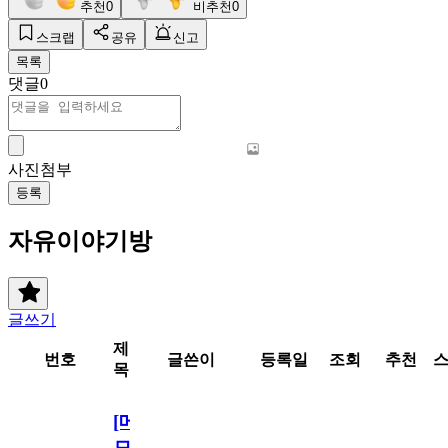
추천
0
비추천
0
스크랩
공유
신고
목록
댓글
0
사진첨부
등록
자유이야기방
글쓰기
제
번호
글쓴이
등록일
조회
추천
목
[메
모