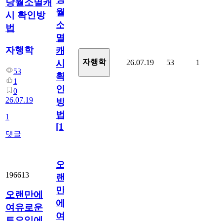
당월소멸캐
월
시 확인방
소
법
멸
자행학
캐
자행학
26.07.19
53
1
시
53
확
1
인
0
26.07.19
방
법
1
[
1
]
댓글
오
196613
랜
만
오랜만에
에
여유로운
여
토요일에