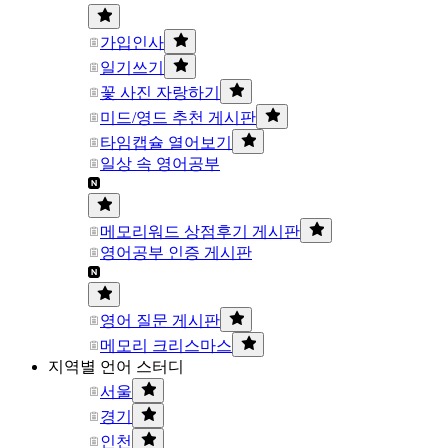
가입인사
일기쓰기
꽃 사진 자랑하기
미드/영드 추천 게시판
타임캡슐 열어보기
일상 속 영어공부
메모리워드 상점후기 게시판
영어공부 인증 게시판
영어 질문 게시판
메모리 크리스마스
지역별 언어 스터디
서울
경기
인천