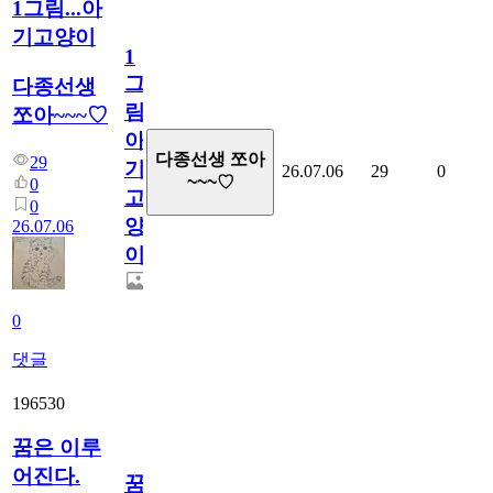
1그림...아
기고양이
1
그
다종선생
림...
쪼아~~~♡
아
다종선생 쪼아
29
기
26.07.06
29
0
~~~♡
0
고
0
양
26.07.06
이
0
댓글
196530
꿈은 이루
어진다.
꿈