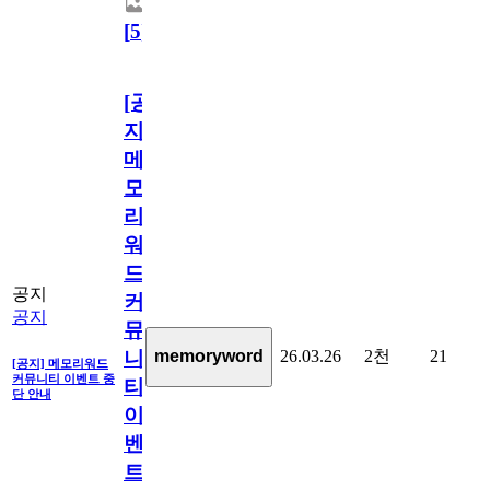
[
5
]
[공
지]
메
모
리
워
드
공지
커
공지
뮤
26.03.26
2천
21
memoryword
니
[공지] 메모리워드
커뮤니티 이벤트 중
티
단 안내
이
벤
트