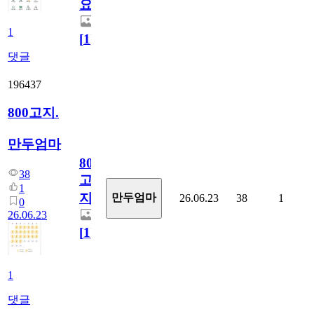
요)
1
[
1
]
댓글
196437
800고지.
만두엄마
800
38
고
1
지.
만두엄마
26.06.23
38
1
0
26.06.23
[
1
]
1
댓글