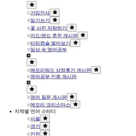
가입인사
일기쓰기
꽃 사진 자랑하기
미드/영드 추천 게시판
타임캡슐 열어보기
일상 속 영어공부
메모리워드 상점후기 게시판
영어공부 인증 게시판
영어 질문 게시판
메모리 크리스마스
지역별 언어 스터디
서울
경기
인천