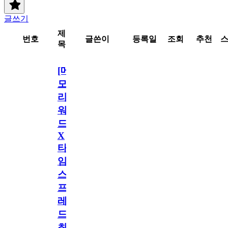
글쓰기
제
번호
글쓴이
등록일
조회
추천
목
[메
모
리
워
드
X
타
임
스
프
레
드]
최