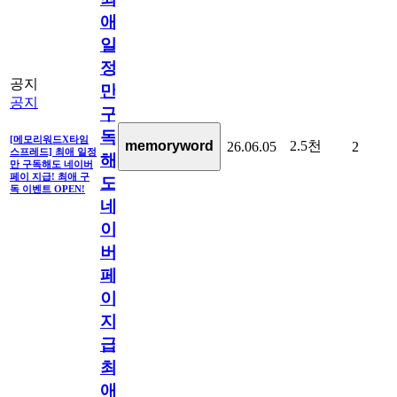
애
일
정
공지
만
공지
구
독
[메모리워드X타임
2.5천
memoryword
26.06.05
2
스프레드] 최애 일정
해
만 구독해도 네이버
페이 지급! 최애 구
도
독 이벤트 OPEN!
네
이
버
페
이
지
급!
최
애