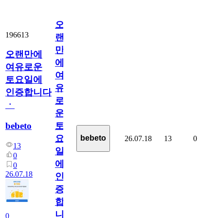
오
196613
랜
만
오랜만에
에
여유로운
여
토요일에
유
인증합니다
로
ㆍ
운
bebeto
토
요
bebeto
26.07.18
13
0
13
일
0
에
0
26.07.18
인
증
합
니
0