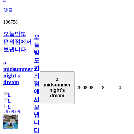
댓글
196758
오늘밤도
오
편의점에서
늘
보냅니다.
밤
도
a
편
midsummer
night's
의
a
dream
점
midsummer
26.08.08
8
0
night's
에
8
dream
서
0
0
보
26.08.08
냅
니
다.