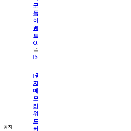
구
독
이
벤
트
OPEN!
[
5
]
[공
지]
메
모
리
워
드
공지
커