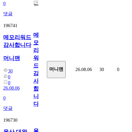
0
댓글
196741
메
메모리워드
모
감사합니다
리
워
머니맨
드
머니맨
26.08.06
30
0
30
감
0
사
0
26.08.06
합
니
0
다
댓글
196730
울
울산 대왕