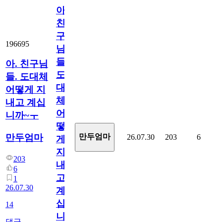
아.
친
구
196695
님
들.
아. 친구님
도
들. 도대체
대
어떻게 지
체
내고 계십
어
니까~ㅜ
떻
만두엄마
만두엄마
26.07.30
203
6
게
지
203
내
6
고
1
26.07.30
계
십
14
니
댓글