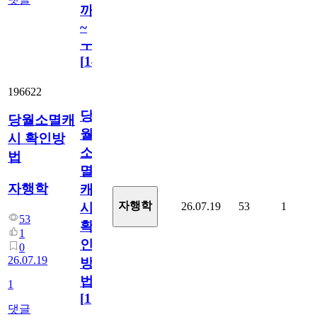
까
~
ㅜ
[
14
]
196622
당
당월소멸캐
월
시 확인방
소
법
멸
자행학
캐
자행학
26.07.19
53
1
시
53
확
1
인
0
26.07.19
방
법
1
[
1
]
댓글