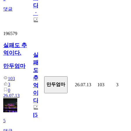
다
댓글
ㆍ
196579
실패도 추
억이다.
실
패
만두엄마
도
추
103
3
만두엄마
26.07.13
103
3
억
0
이
26.07.13
다.
[
5
]
5
댓글