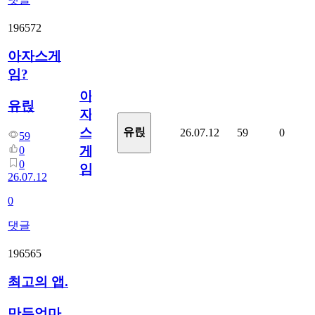
196572
아자스게
임?
아
유릱
자
스
유릱
26.07.12
59
0
59
게
0
0
임?
26.07.12
0
댓글
196565
최고의 앱.
만두엄마