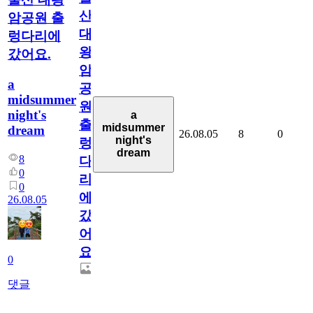
산
암공원 출
대
렁다리에
왕
갔어요.
암
a
공
midsummer
원
night's
a
출
midsummer
dream
26.08.05
8
0
night's
렁
dream
8
다
0
리
0
에
26.08.05
갔
어
요.
0
댓글