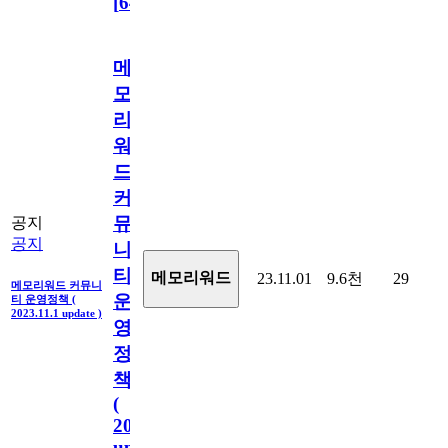
[
64
]
메
모
리
워
드
커
뮤
공지
공지
니
티
메모리워드
23.11.01
9.6천
29
메모리워드 커뮤니
운
티 운영정책 (
2023.11.1 update )
영
정
책
(
2023.11.1
update