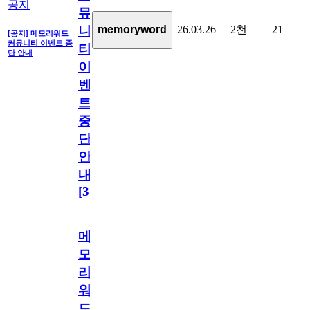
공지
뮤
26.03.26
2천
21
memoryword
니
[공지] 메모리워드
커뮤니티 이벤트 중
티
단 안내
이
벤
트
중
단
안
내
[
31
]
메
모
리
워
드