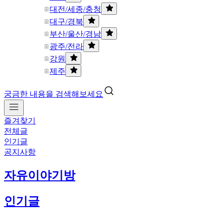
대전/세종/충청
대구/경북
부산/울산/경남
광주/전라
강원
제주
궁금한 내용을 검색해보세요
즐겨찾기
전체글
인기글
공지사항
자유이야기방
인기글