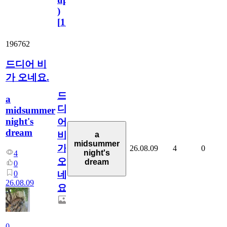
)
[
110
]
196762
드디어 비
가 오네요.
드
a
디
midsummer
night's
어
dream
비
a
midsummer
가
26.08.09
4
0
night's
4
오
dream
0
0
네
26.08.09
요.
0