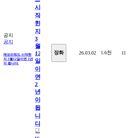
시
작
한
지
공지
3
공지
월
1.6천
장화
26.03.02
11
12
메모리워드 시작한
지 3월12일이면 2년
일
이 됩니다.
이
면
2
년
이
됩
니
다.