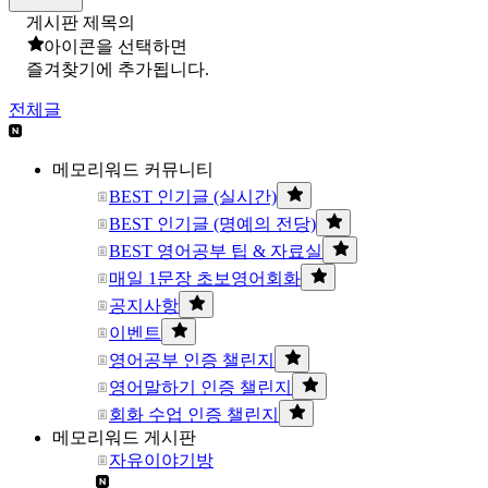
게시판 제목의
아이콘을 선택하면
즐겨찾기에 추가됩니다.
전체글
메모리워드 커뮤니티
BEST 인기글 (실시간)
BEST 인기글 (명예의 전당)
BEST 영어공부 팁 & 자료실
매일 1문장 초보영어회화
공지사항
이벤트
영어공부 인증 챌린지
영어말하기 인증 챌린지
회화 수업 인증 챌린지
메모리워드 게시판
자유이야기방