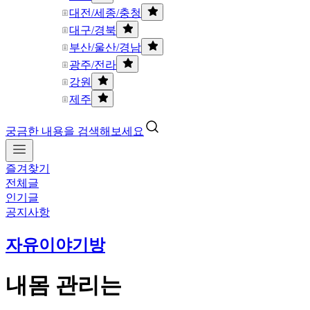
대전/세종/충청
대구/경북
부산/울산/경남
광주/전라
강원
제주
궁금한 내용을 검색해보세요
즐겨찾기
전체글
인기글
공지사항
자유이야기방
내몸 관리는