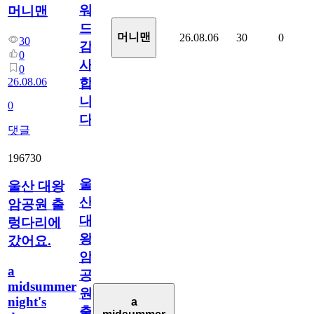
워
머니맨
드
머니맨
26.08.06
30
0
30
감
0
사
0
26.08.06
합
니
0
다
댓글
196730
울
울산 대왕
산
암공원 출
대
렁다리에
왕
갔어요.
암
a
공
midsummer
원
night's
a
출