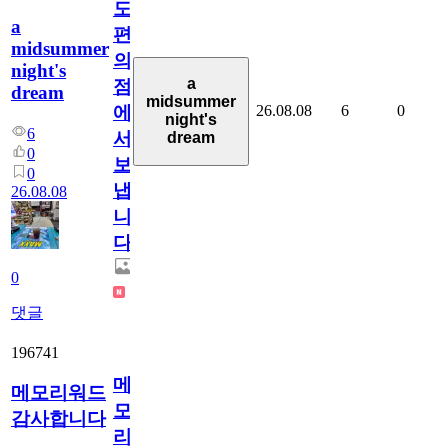
도
a
편
midsummer
의
night's
a
점
dream
midsummer
26.08.08
6
0
에
night's
6
서
dream
0
보
0
냅
26.08.08
니
다.
0
댓글
196741
메
메모리워드
모
감사합니다
리