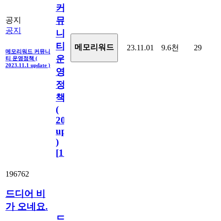
커
뮤
공지
공지
니
티
메모리워드
23.11.01
9.6천
29
메모리워드 커뮤니
운
티 운영정책 (
2023.11.1 update )
영
정
책
(
2023.11.1
update
)
[
110
]
196762
드디어 비
가 오네요.
드