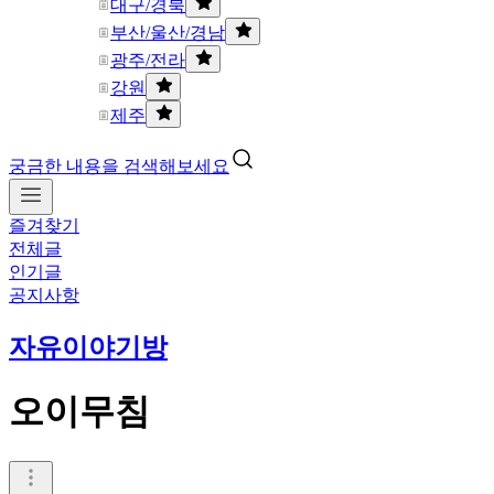
대구/경북
부산/울산/경남
광주/전라
강원
제주
궁금한 내용을 검색해보세요
즐겨찾기
전체글
인기글
공지사항
자유이야기방
오이무침