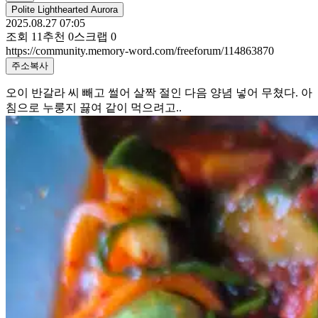
Polite Lighthearted Aurora
2025.08.27 07:05
조회
11
추천
0
스크랩
0
https://community.memory-word.com/freeforum/114863870
주소복사
오이 반갈라 씨 빼고 썰어 살짝 절인 다음 양념 넣어 무쳤다. 아
침으로 누룽지 끓여 같이 먹으려고..