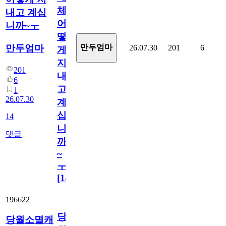
체
내고 계십
어
니까~ㅜ
떻
만두엄마
만두엄마
26.07.30
201
6
게
지
201
내
6
고
1
26.07.30
계
십
14
니
댓글
까
~
ㅜ
[
14
]
196622
당
당월소멸캐