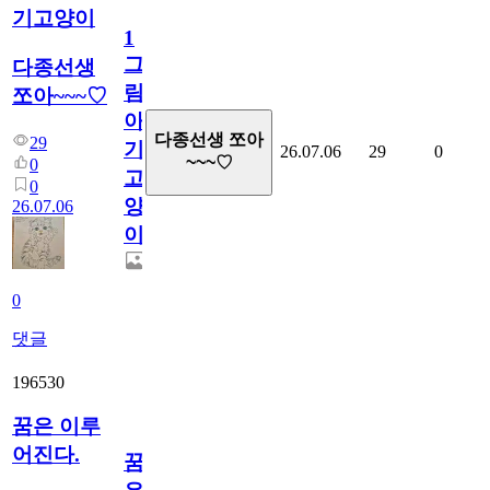
기고양이
1
그
다종선생
림...
쪼아~~~♡
아
다종선생 쪼아
29
기
26.07.06
29
0
~~~♡
0
고
0
양
26.07.06
이
0
댓글
196530
꿈은 이루
어진다.
꿈