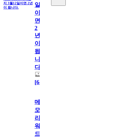
지 3월12일이면 2년
일
이 됩니다.
이
면
2
년
이
됩
니
다.
[
64
]
메
모
리
워
드