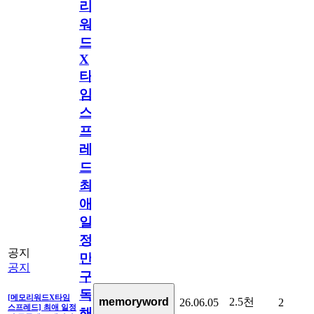
리
워
드
X
타
임
스
프
레
드]
최
애
일
정
공지
만
공지
구
독
[메모리워드X타임
2.5천
memoryword
26.06.05
2
스프레드] 최애 일정
해