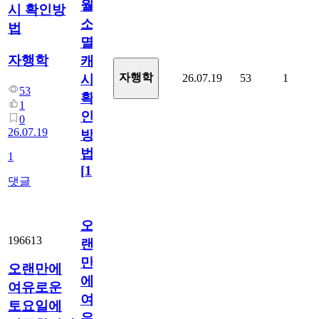
월
시 확인방
소
법
멸
자행학
캐
자행학
26.07.19
53
1
시
53
확
1
인
0
26.07.19
방
법
1
[
1
]
댓글
오
196613
랜
만
오랜만에
에
여유로운
여
토요일에
유