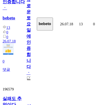
인증합니다
로
ㆍ
운
bebeto
토
요
bebeto
26.07.18
13
0
13
일
0
에
0
26.07.18
인
증
합
니
0
다
댓글
ㆍ
196579
실패도 추
억이다.