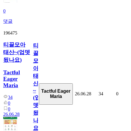
0
댓글
196475
티끌모아
티
태산~(업뎃
끌
됬나요)
모
아
Tactful
태
Eager
산
Maria
~
Tactful Eager
26.06.28
34
0
Maria
(업
34
0
뎃
0
됬
26.06.28
나
요)