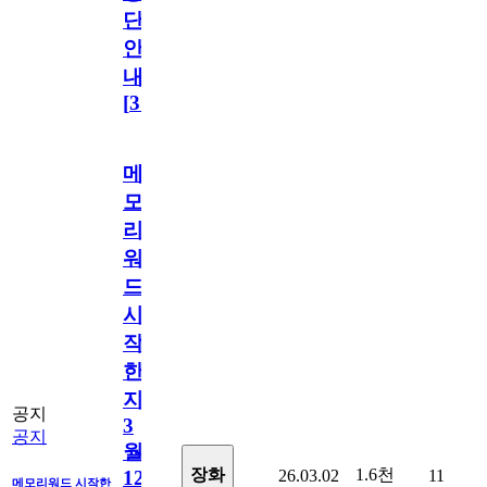
단
안
내
[
31
]
메
모
리
워
드
시
작
한
지
공지
3
공지
월
1.6천
장화
26.03.02
11
12
메모리워드 시작한