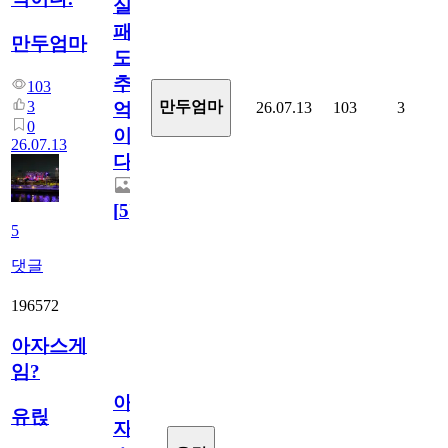
실
패
만두엄마
도
추
103
3
만두엄마
26.07.13
103
3
억
0
이
26.07.13
다.
[
5
]
5
댓글
196572
아자스게
임?
아
유릱
자