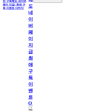
만 구독해도 네이버
페이 지급! 최애 구
도
독 이벤트 OPEN!
네
이
버
페
이
지
급!
최
애
구
독
이
벤
트
OPEN!