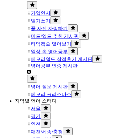
가입인사
일기쓰기
꽃 사진 자랑하기
미드/영드 추천 게시판
타임캡슐 열어보기
일상 속 영어공부
메모리워드 상점후기 게시판
영어공부 인증 게시판
영어 질문 게시판
메모리 크리스마스
지역별 언어 스터디
서울
경기
인천
대전/세종/충청