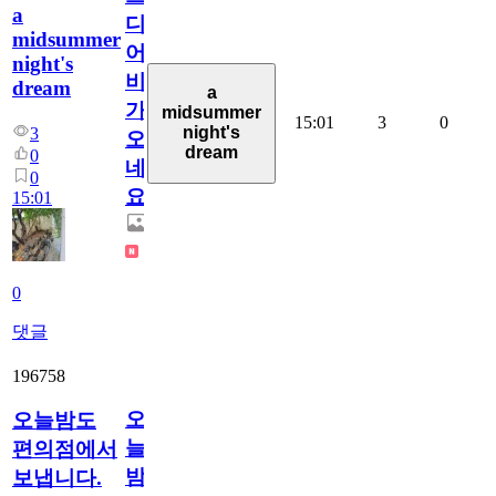
a
디
midsummer
어
night's
비
dream
a
가
midsummer
15:01
3
0
night's
3
오
dream
0
네
0
요.
15:01
0
댓글
196758
오
오늘밤도
늘
편의점에서
밤
보냅니다.