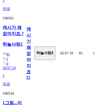
3
댓글
196561
캐시가 왜
캐
없어지죠.?
시
가
하늘사랑2
왜
하늘사랑2
26.07.10
81
1
없
81
1
어
0
지
26.07.10
죠.?
5
[
5
]
댓글
196534
1그림...아