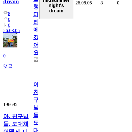
midsummer
dream
26.08.05
8
0
night's
렁
dream
8
다
0
리
0
에
26.08.05
갔
어
요.
0
댓글
아.
친
구
196695
님
들.
아. 친구님
도
들. 도대체
대
어떻게 지