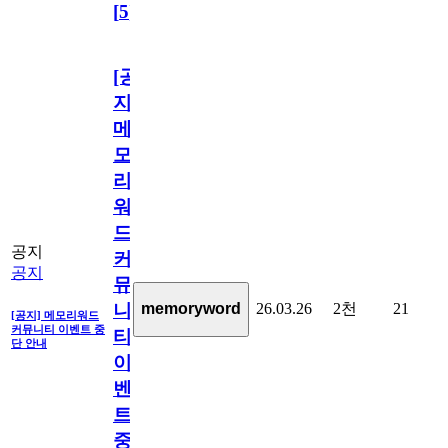
[
5
]
[공
지]
메
모
리
워
드
공지
커
공지
뮤
26.03.26
2천
21
memoryword
니
[공지] 메모리워드
커뮤니티 이벤트 중
티
단 안내
이
벤
트
중