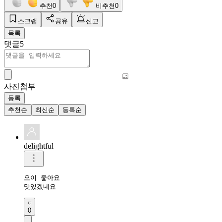
추천
0
비추천
0
스크랩
공유
신고
목록
댓글
5
사진첨부
등록
추천순
최신순
등록순
delightful
오이 좋아요 

맛있겠네요
0