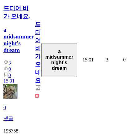
드디어 비
가 오네요.
드
a
디
midsummer
어
night's
비
dream
a
가
midsummer
15:01
3
0
night's
3
오
dream
0
네
0
요.
15:01
0
댓글
196758