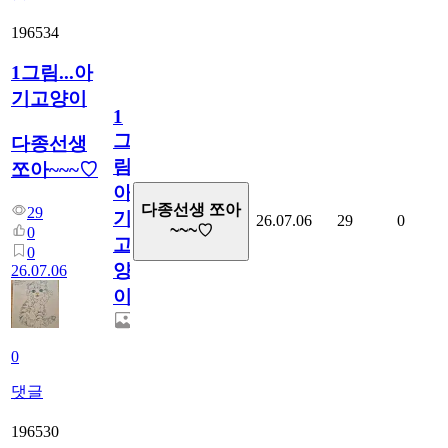
196534
1그림...아
기고양이
1
그
다종선생
림...
쪼아~~~♡
아
다종선생 쪼아
29
기
26.07.06
29
0
~~~♡
0
고
0
양
26.07.06
이
0
댓글
196530