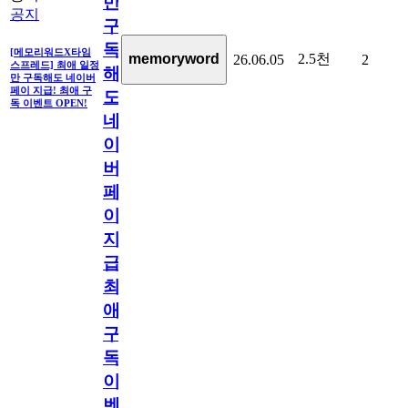
만
공지
구
독
[메모리워드X타임
2.5천
memoryword
26.06.05
2
스프레드] 최애 일정
해
만 구독해도 네이버
페이 지급! 최애 구
도
독 이벤트 OPEN!
네
이
버
페
이
지
급!
최
애
구
독
이
벤