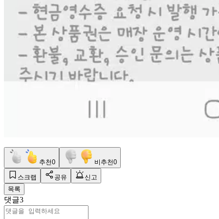
추천
0
비추천
0
스크랩
공유
신고
목록
댓글
3