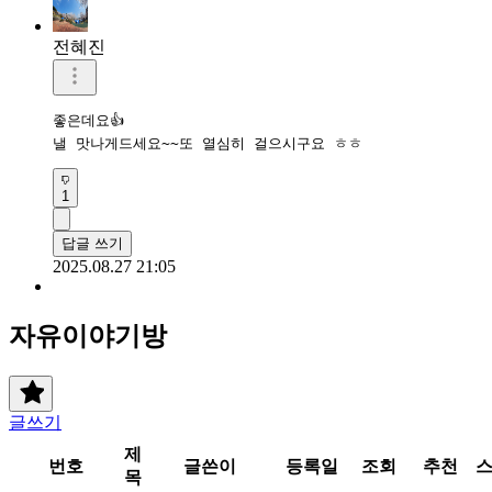
전혜진
좋은데요👍

낼 맛나게드세요~~또 열심히 걸으시구요 ㅎㅎ
1
답글 쓰기
2025.08.27 21:05
자유이야기방
글쓰기
제
번호
글쓴이
등록일
조회
추천
목