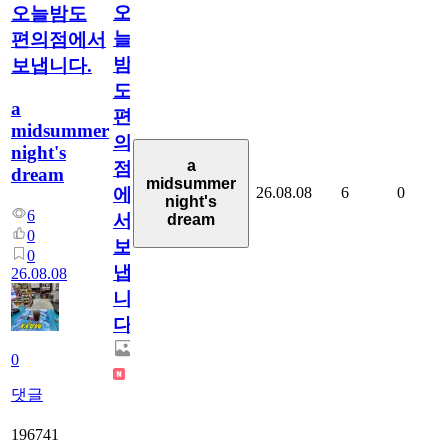
오
오늘밤도
늘
편의점에서
밤
보냅니다.
도
a
편
midsummer
의
night's
a
점
dream
midsummer
26.08.08
6
0
에
night's
6
서
dream
0
보
0
냅
26.08.08
니
다.
0
댓글
196741