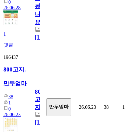
0
됬
26.06.28
나
요)
1
[
1
]
댓글
196437
800고지.
만두엄마
800
38
고
1
지.
만두엄마
26.06.23
38
1
0
26.06.23
[
1
]