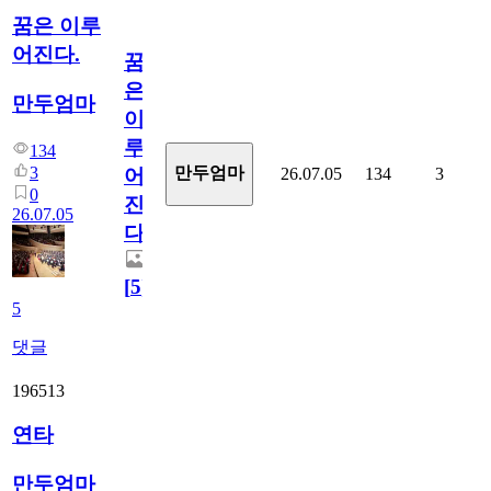
꿈은 이루
어진다.
꿈
은
만두엄마
이
루
134
3
만두엄마
26.07.05
134
3
어
0
진
26.07.05
다.
[
5
]
5
댓글
196513
연타
만두엄마