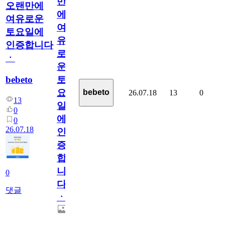
만
오랜만에
에
여유로운
여
토요일에
유
인증합니다
로
ㆍ
운
bebeto
토
요
bebeto
26.07.18
13
0
13
일
0
에
0
26.07.18
인
증
합
니
0
다
댓글
ㆍ