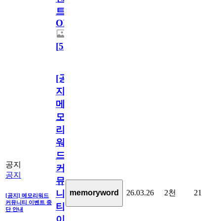
트
OPEN!
[
5
]
[공
지]
메
모
리
워
드
공지
커
공지
뮤
26.03.26
2천
21
memoryword
니
[공지] 메모리워드
커뮤니티 이벤트 중
티
단 안내
이