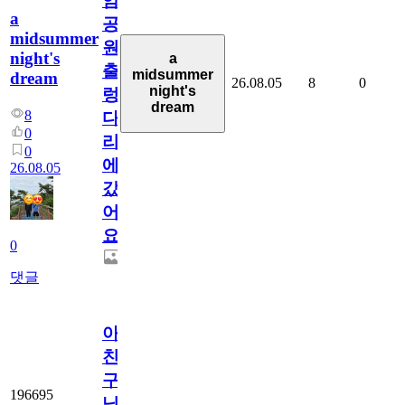
암
a
공
midsummer
원
night's
a
출
midsummer
dream
26.08.05
8
0
night's
렁
dream
8
다
0
리
0
에
26.08.05
갔
어
요.
0
댓글
아.
친
구
196695
님