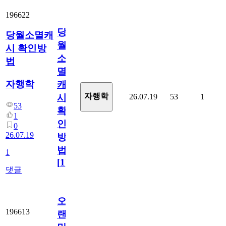
196622
당
당월소멸캐
월
시 확인방
소
법
멸
자행학
캐
자행학
26.07.19
53
1
시
53
확
1
인
0
26.07.19
방
법
1
[
1
]
댓글
오
196613
랜