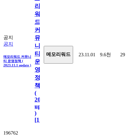
리
워
드
커
뮤
공지
공지
니
티
메모리워드
23.11.01
9.6천
29
메모리워드 커뮤니
운
티 운영정책 (
2023.11.1 update )
영
정
책
(
2023.11.1
update
)
[
110
]
196762