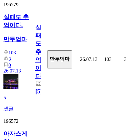
196579
실패도 추
억이다.
실
패
만두엄마
도
추
103
3
만두엄마
26.07.13
103
3
억
0
이
26.07.13
다.
[
5
]
5
댓글
196572
아자스게