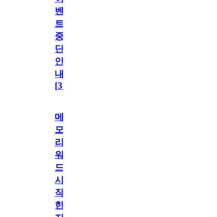
벤
트
중
단
안
내
[
31
]
메
모
리
워
드
시
작
한