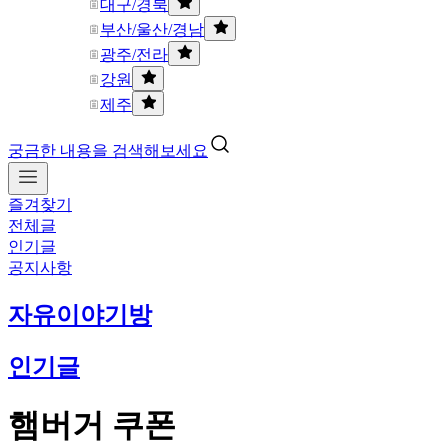
대구/경북
부산/울산/경남
광주/전라
강원
제주
궁금한 내용을 검색해보세요
즐겨찾기
전체글
인기글
공지사항
자유이야기방
인기글
햄버거 쿠폰