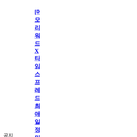
[메
모
리
워
드
X
타
임
스
프
레
드]
최
애
일
정
공지