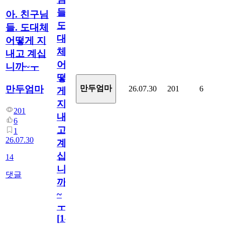
들.
아. 친구님
도
들. 도대체
대
어떻게 지
체
내고 계십
어
니까~ㅜ
떻
만두엄마
만두엄마
26.07.30
201
6
게
지
201
내
6
고
1
26.07.30
계
십
14
니
댓글
까
~
ㅜ
[
14
]