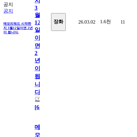
지
공지
3
공지
월
1.6천
장화
26.03.02
11
12
메모리워드 시작한
지 3월12일이면 2년
일
이 됩니다.
이
면
2
년
이
됩
니
다.
[
64
]
메
모