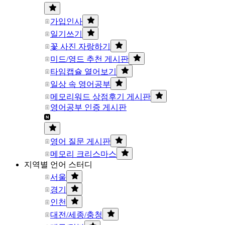
가입인사
일기쓰기
꽃 사진 자랑하기
미드/영드 추천 게시판
타임캡슐 열어보기
일상 속 영어공부
메모리워드 상점후기 게시판
영어공부 인증 게시판
영어 질문 게시판
메모리 크리스마스
지역별 언어 스터디
서울
경기
인천
대전/세종/충청