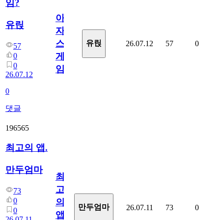
임?
아
유릱
자
스
유릱
26.07.12
57
0
57
게
0
0
임?
26.07.12
0
댓글
196565
최고의 앱.
만두엄마
최
고
73
0
의
만두엄마
26.07.11
73
0
0
앱.
26.07.11