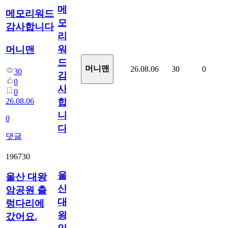
메
메모리워드
모
감사합니다
리
워
머니맨
드
머니맨
26.08.06
30
0
30
감
0
사
0
26.08.06
합
니
0
다
댓글
196730
울
울산 대왕
산
암공원 출
대
렁다리에
왕
갔어요.