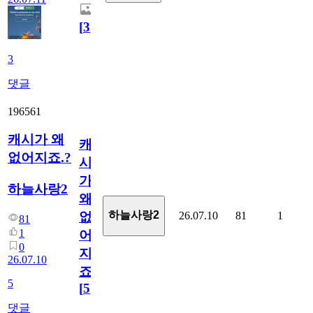
[
3
]
3
댓글
196561
캐시가 왜
캐
없어지죠.?
시
가
하늘사랑2
왜
하늘사랑2
26.07.10
81
1
없
81
1
어
0
지
26.07.10
죠.?
5
[
5
]
댓글