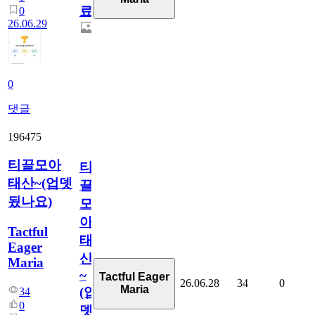
료
0
26.06.29
0
댓글
196475
티끌모아
티
태산~(업뎃
끌
됬나요)
모
아
Tactful
태
Eager
산
Maria
~
Tactful Eager
26.06.28
34
0
Maria
(업
34
0
뎃