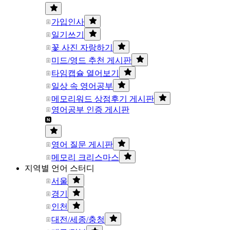
가입인사
일기쓰기
꽃 사진 자랑하기
미드/영드 추천 게시판
타임캡슐 열어보기
일상 속 영어공부
메모리워드 상점후기 게시판
영어공부 인증 게시판
영어 질문 게시판
메모리 크리스마스
지역별 언어 스터디
서울
경기
인천
대전/세종/충청