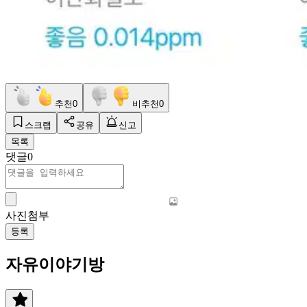
추천
0
비추천
0
스크랩
공유
신고
목록
댓글
0
사진첨부
등록
자유이야기방