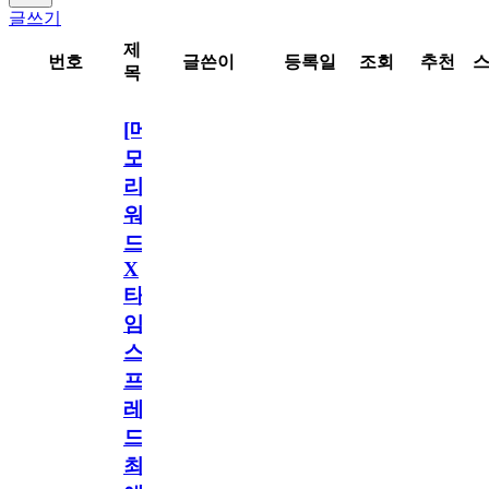
글쓰기
제
번호
글쓴이
등록일
조회
추천
목
[메
모
리
워
드
X
타
임
스
프
레
드]
최