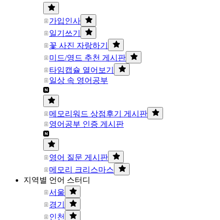
가입인사
일기쓰기
꽃 사진 자랑하기
미드/영드 추천 게시판
타임캡슐 열어보기
일상 속 영어공부
메모리워드 상점후기 게시판
영어공부 인증 게시판
영어 질문 게시판
메모리 크리스마스
지역별 언어 스터디
서울
경기
인천