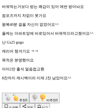
바꿔먹는거보다 받는 쾌감이 있어 매번 받아놔요
컴포즈까지 차없이 못가요
왕복40분 걸을 자신이 없었어요^^
올케는 아파트앞에 바로있어서 바꿔먹으라고줬어요^^
난 Gs25 gogo
캐리어 챙겨가요 ㅋㅋ
목적은 분명했어요
아아2잔 출석 얼음컵교환
8잔까지 캐시백이라 이제 2잔 남았어요^^
추천
0
비추천
0
스크랩
공유
신고