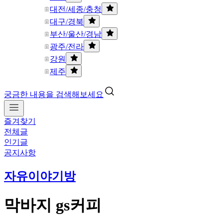
대전/세종/충청
대구/경북
부산/울산/경남
광주/전라
강원
제주
궁금한 내용을 검색해보세요
즐겨찾기
전체글
인기글
공지사항
자유이야기방
막바지 gs커피