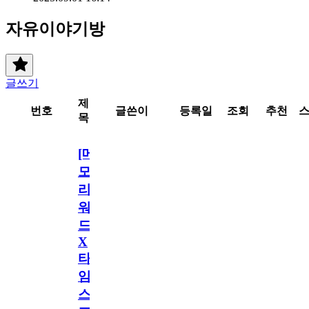
자유이야기방
글쓰기
제
번호
글쓴이
등록일
조회
추천
목
[메
모
리
워
드
X
타
임
스