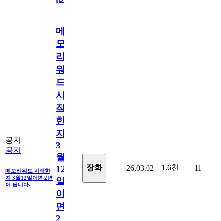
메
모
리
워
드
시
작
한
지
공지
3
공지
월
1.6천
장화
26.03.02
11
12
메모리워드 시작한
지 3월12일이면 2년
일
이 됩니다.
이
면
2