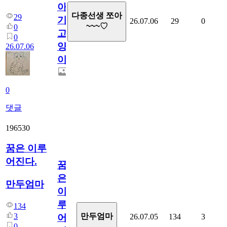
아
다종선생 쪼아
29
기
26.07.06
29
0
~~~♡
0
고
0
양
26.07.06
이
0
댓글
196530
꿈은 이루
어진다.
꿈
은
만두엄마
이
루
134
3
만두엄마
26.07.05
134
3
어
0