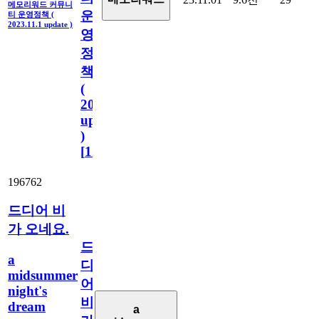
메모리워드 커뮤니
운
티 운영정책 (
2023.11.1 update )
영
정
책
(
2023.11.1
update
)
[
110
]
196762
드디어 비
가 오네요.
드
a
디
midsummer
어
night's
비
dream
a