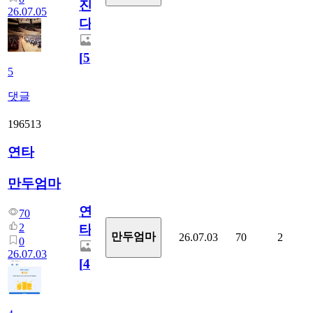
진
26.07.05
다.
[
5
]
5
댓글
196513
연타
만두엄마
연
70
2
타
만두엄마
26.07.03
70
2
0
26.07.03
[
4
]