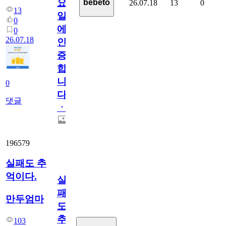
요
bebeto
26.07.18
13
0
13
일
0
에
0
26.07.18
인
증
합
니
0
다
댓글
ㆍ
196579
실패도 추
억이다.
실
패
만두엄마
도
추
103