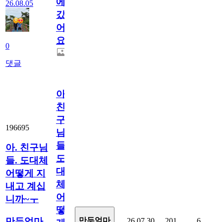
에
26.08.05
갔
어
요.
0
댓글
아.
친
구
196695
님
들.
아. 친구님
도
들. 도대체
대
어떻게 지
체
내고 계십
어
니까~ㅜ
떻
만두엄마
만두엄마
26.07.30
201
6