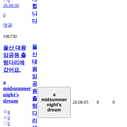
0
26.08.06
합
니
0
다
댓글
196730
울
울산 대왕
산
암공원 출
대
렁다리에
왕
갔어요.
암
a
공
midsummer
원
night's
a
출
midsummer
dream
26.08.05
8
0
night's
렁
dream
8
다
0
리
0