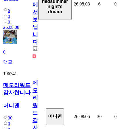
midsummer
26.08.08
6
0
에
night's
6
서
dream
0
보
0
냅
26.08.08
니
다.
0
댓글
196741
메
메모리워드
모
감사합니다
리
워
머니맨
드
머니맨
26.08.06
30
0
30
감
0
사