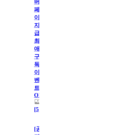
버
페
이
지
급!
최
애
구
독
이
벤
트
OPEN!
[
5
]
[공