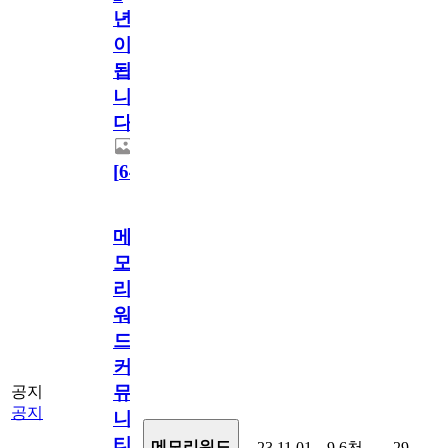
년
이
됩
니
다.
[
64
]
메
모
리
워
드
커
뮤
공지
공지
니
티
메모리워드
23.11.01
9.6천
29