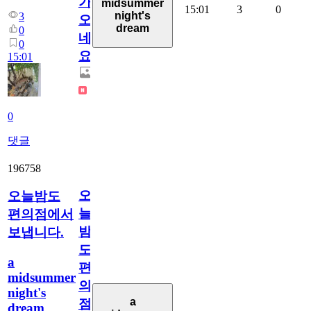
가
midsummer
15:01
3
0
night's
3
오
dream
0
네
0
요.
15:01
0
댓글
196758
오
오늘밤도
늘
편의점에서
밤
보냅니다.
도
a
편
midsummer
의
night's
a
점
dream