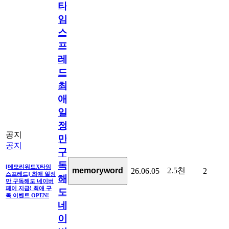
타
임
스
프
레
드]
최
애
일
정
공지
만
공지
구
독
[메모리워드X타임
2.5천
memoryword
26.06.05
2
스프레드] 최애 일정
해
만 구독해도 네이버
페이 지급! 최애 구
도
독 이벤트 OPEN!
네
이