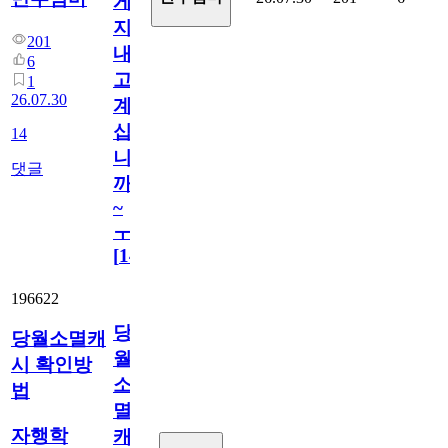
게
지
201
내
6
고
1
26.07.30
계
십
14
니
댓글
까
~
ㅜ
[
14
]
196622
당
당월소멸캐
월
시 확인방
소
법
멸
자행학
캐