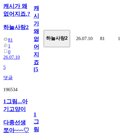
캐시가 왜
캐
없어지죠.?
시
가
하늘사랑2
왜
하늘사랑2
26.07.10
81
1
없
81
1
어
0
지
26.07.10
죠.?
5
[
5
]
댓글
196534
1그림...아
기고양이
1
그
다종선생
림...
쪼아~~~♡