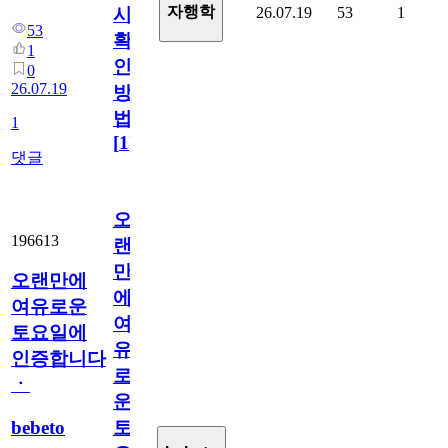
자행학
26.07.19
53
1
시
53
확
1
인
0
26.07.19
방
법
1
[
1
]
댓글
오
196613
랜
만
오랜만에
에
여유로운
여
토요일에
유
인증합니다
로
ㆍ
운
bebeto
토