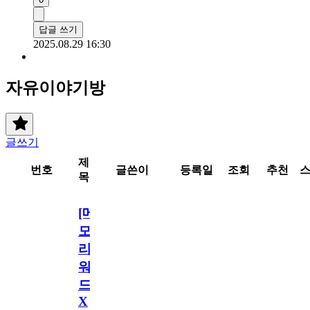
답글 쓰기
2025.08.29 16:30
자유이야기방
글쓰기
제
번호
글쓴이
등록일
조회
추천
목
[메
모
리
워
드
X