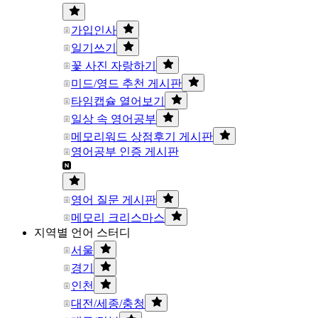
가입인사
일기쓰기
꽃 사진 자랑하기
미드/영드 추천 게시판
타임캡슐 열어보기
일상 속 영어공부
메모리워드 상점후기 게시판
영어공부 인증 게시판
영어 질문 게시판
메모리 크리스마스
지역별 언어 스터디
서울
경기
인천
대전/세종/충청