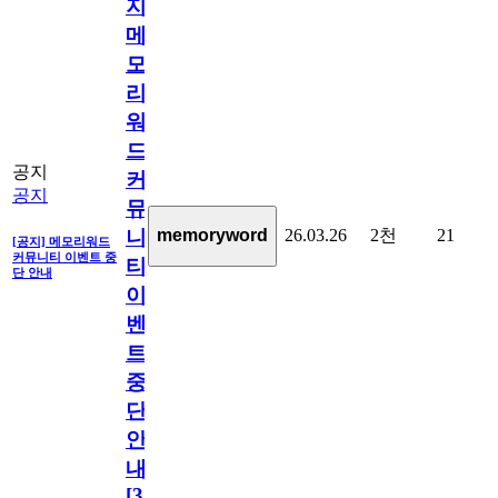
지]
메
모
리
워
드
공지
커
공지
뮤
26.03.26
2천
21
memoryword
니
[공지] 메모리워드
커뮤니티 이벤트 중
티
단 안내
이
벤
트
중
단
안
내
[
31
]