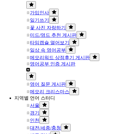
가입인사
일기쓰기
꽃 사진 자랑하기
미드/영드 추천 게시판
타임캡슐 열어보기
일상 속 영어공부
메모리워드 상점후기 게시판
영어공부 인증 게시판
영어 질문 게시판
메모리 크리스마스
지역별 언어 스터디
서울
경기
인천
대전/세종/충청