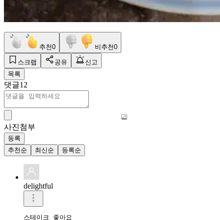
추천
0
비추천
0
스크랩
공유
신고
목록
댓글
12
사진첨부
등록
추천순
최신순
등록순
delightful
스테이크 좋아요 
