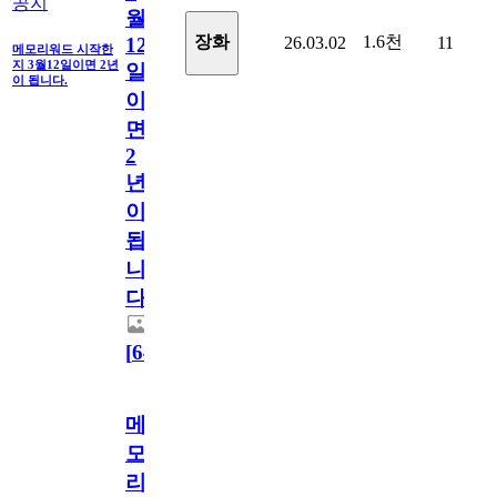
공지
월
1.6천
장화
26.03.02
11
12
메모리워드 시작한
지 3월12일이면 2년
일
이 됩니다.
이
면
2
년
이
됩
니
다.
[
64
]
메
모
리