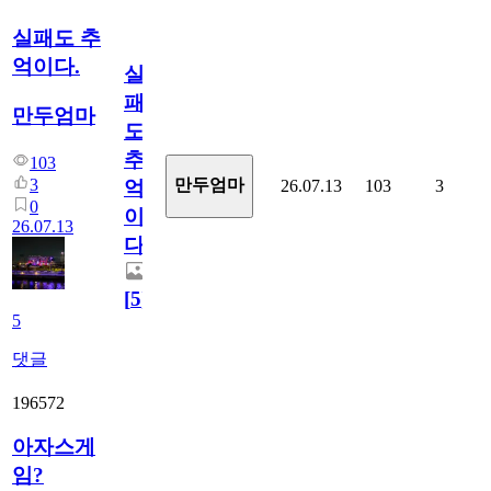
실패도 추
억이다.
실
패
만두엄마
도
추
103
3
만두엄마
26.07.13
103
3
억
0
이
26.07.13
다.
[
5
]
5
댓글
196572
아자스게
임?