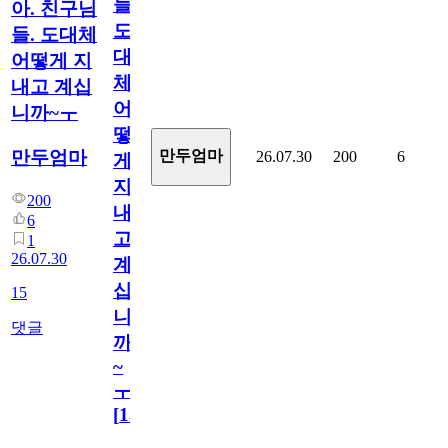
들.
아. 친구님
도
들. 도대체
대
어떻게 지
체
내고 계십
어
니까~ㅜ
떻
만두엄마
만두엄마
26.07.30
200
6
게
지
200
내
6
고
1
26.07.30
계
십
15
니
댓글
까
~
ㅜ
[
15
]