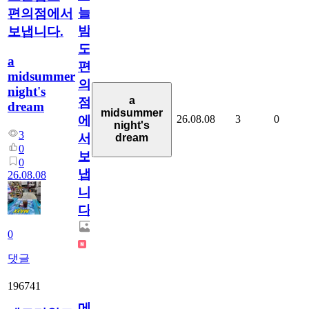
늘
편의점에서
밤
보냅니다.
도
a
편
midsummer
의
night's
a
점
dream
midsummer
26.08.08
3
0
에
night's
3
서
dream
0
보
0
냅
26.08.08
니
다.
0
댓글
196741
메