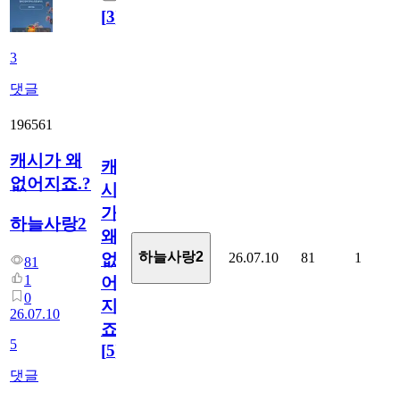
[
3
]
3
댓글
196561
캐시가 왜
캐
없어지죠.?
시
가
하늘사랑2
왜
하늘사랑2
26.07.10
81
1
없
81
1
어
0
지
26.07.10
죠.?
5
[
5
]
댓글