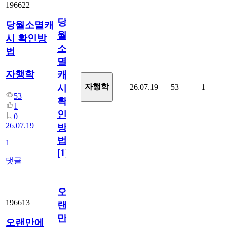
196622
당
당월소멸캐
월
시 확인방
소
법
멸
자행학
캐
자행학
26.07.19
53
1
시
53
확
1
인
0
26.07.19
방
법
1
[
1
]
댓글
오
196613
랜
만
오랜만에