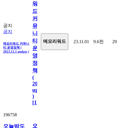
워
드
커
뮤
공지
공지
니
티
메모리워드
23.11.01
9.6천
29
메모리워드 커뮤니
운
티 운영정책 (
2023.11.1 update )
영
정
책
(
2023.11.1
update
)
[
110
]
196758
오
오늘밤도