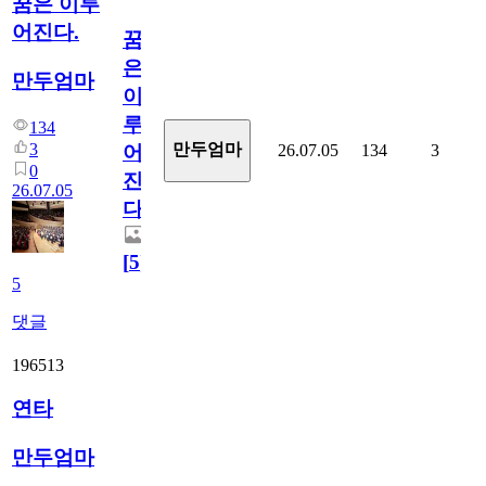
꿈은 이루
어진다.
꿈
은
만두엄마
이
루
134
3
만두엄마
26.07.05
134
3
어
0
진
26.07.05
다.
[
5
]
5
댓글
196513
연타
만두엄마