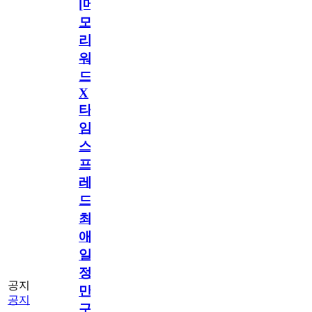
[메
모
리
워
드
X
타
임
스
프
레
드]
최
애
일
정
공지
만
공지
구