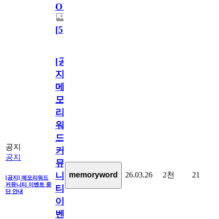
OPEN!
[
5
]
[공
지]
메
모
리
워
드
공지
커
공지
뮤
26.03.26
2천
21
memoryword
니
[공지] 메모리워드
커뮤니티 이벤트 중
티
단 안내
이
벤