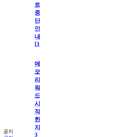
트
중
단
안
내
[
31
]
메
모
리
워
드
시
작
한
지
공지
3