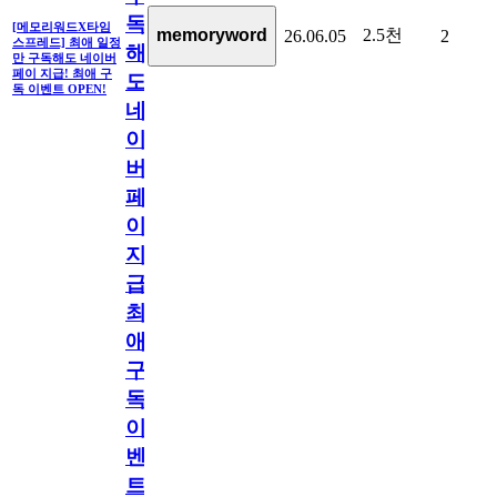
독
[메모리워드X타임
2.5천
memoryword
26.06.05
2
스프레드] 최애 일정
해
만 구독해도 네이버
페이 지급! 최애 구
도
독 이벤트 OPEN!
네
이
버
페
이
지
급!
최
애
구
독
이
벤
트