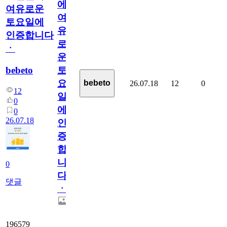
에
여유로운
여
토요일에
유
인증합니다
로
ㆍ
운
bebeto
토
요
bebeto
26.07.18
12
0
12
일
0
에
0
26.07.18
인
증
합
니
0
다
댓글
ㆍ
196579