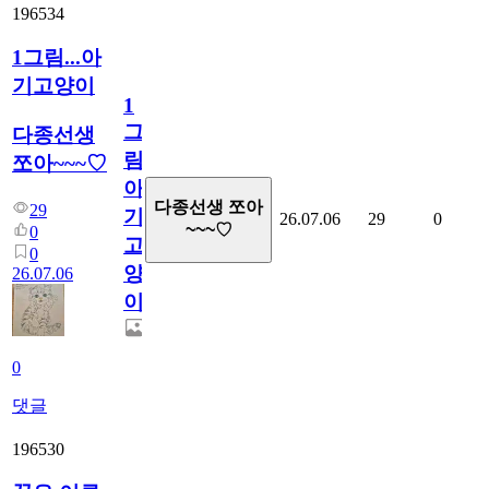
196534
1그림...아
기고양이
1
그
다종선생
림...
쪼아~~~♡
아
다종선생 쪼아
29
기
26.07.06
29
0
~~~♡
0
고
0
양
26.07.06
이
0
댓글
196530