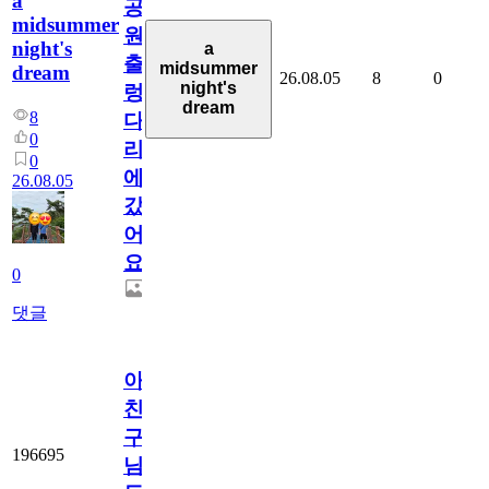
a
공
midsummer
원
night's
a
출
midsummer
dream
26.08.05
8
0
night's
렁
dream
8
다
0
리
0
에
26.08.05
갔
어
요.
0
댓글
아.
친
구
196695
님