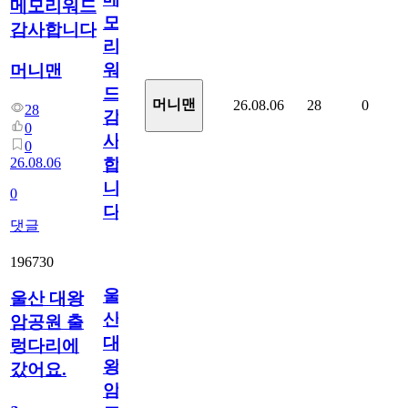
메모리워드
모
감사합니다
리
워
머니맨
드
머니맨
26.08.06
28
0
28
감
0
사
0
26.08.06
합
니
0
다
댓글
196730
울
울산 대왕
산
암공원 출
대
렁다리에
왕
갔어요.
암