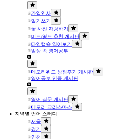
가입인사
일기쓰기
꽃 사진 자랑하기
미드/영드 추천 게시판
타임캡슐 열어보기
일상 속 영어공부
메모리워드 상점후기 게시판
영어공부 인증 게시판
영어 질문 게시판
메모리 크리스마스
지역별 언어 스터디
서울
경기
인천