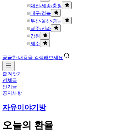
대전/세종/충청
대구/경북
부산/울산/경남
광주/전라
강원
제주
궁금한 내용을 검색해보세요
즐겨찾기
전체글
인기글
공지사항
자유이야기방
오늘의 환율