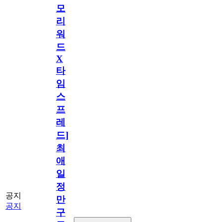
모
리
워
드
X
타
임
스
프
레
드]
최
애
일
정
공지
만
공지
구