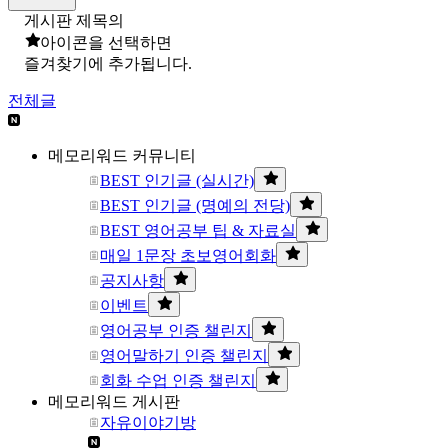
게시판 제목의
아이콘을 선택하면
즐겨찾기에 추가됩니다.
전체글
메모리워드 커뮤니티
BEST 인기글 (실시간)
BEST 인기글 (명예의 전당)
BEST 영어공부 팁 & 자료실
매일 1문장 초보영어회화
공지사항
이벤트
영어공부 인증 챌린지
영어말하기 인증 챌린지
회화 수업 인증 챌린지
메모리워드 게시판
자유이야기방