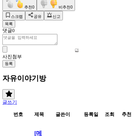
추천
0
비추천
0
스크랩
공유
신고
목록
댓글
0
사진첨부
등록
자유이야기방
글쓰기
번호
제목
글쓴이
등록일
조회
추천
[메