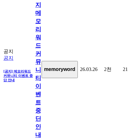
지]
메
모
리
워
드
공지
커
공지
뮤
26.03.26
2천
21
memoryword
니
[공지] 메모리워드
커뮤니티 이벤트 중
티
단 안내
이
벤
트
중
단
안
내