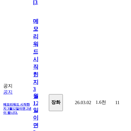
[
31
]
메
모
리
워
드
시
작
한
지
공지
3
공지
월
1.6천
장화
26.03.02
11
12
메모리워드 시작한
지 3월12일이면 2년
일
이 됩니다.
이
면