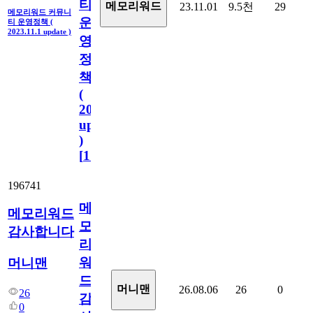
티
메모리워드
23.11.01
9.5천
29
메모리워드 커뮤니
운
티 운영정책 (
2023.11.1 update )
영
정
책
(
2023.11.1
update
)
[
110
]
196741
메
메모리워드
모
감사합니다
리
워
머니맨
드
머니맨
26.08.06
26
0
26
감
0