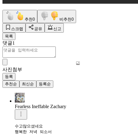
추천
0
비추천
0
스크랩
공유
신고
목록
댓글
1
사진첨부
등록
추천순
최신순
등록순
Fearless Ineffable Zachary
수고많으셨네요

행복한 저녁 되소서