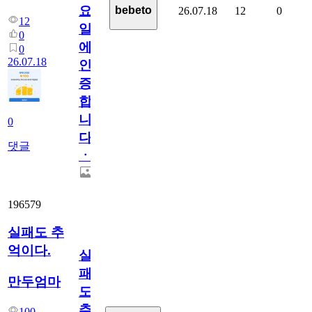
요
bebeto
26.07.18
12
0
12
일
0
에
0
26.07.18
인
증
합
니
0
다
댓글
ㆍ
196579
실패도 추
억이다.
실
패
만두엄마
도
추
100