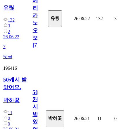
메
유릱
리
카
유릱
26.06.22
132
3
132
노
3
오
2
26.06.22
오!
[
7
]
7
댓글
196416
50캐시 받
았어요.
50
캐
박하꽃
시
11
받
0
박하꽃
26.06.21
11
0
았
0