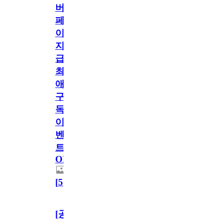
버
페
이
지
급!
최
애
구
독
이
벤
트
OPEN!
[
5
]
[공