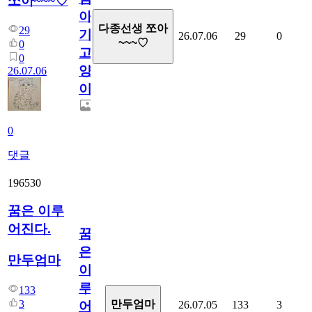
쪼아~~~♡
아
다종선생 쪼아
29
기
26.07.06
29
0
~~~♡
0
고
0
양
26.07.06
이
0
댓글
196530
꿈은 이루
어진다.
꿈
은
만두엄마
이
루
133
3
만두엄마
26.07.05
133
3
어