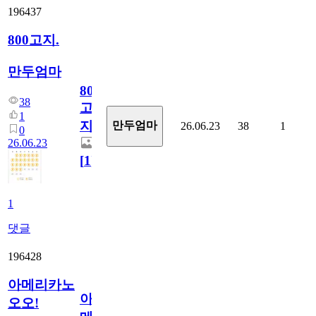
196437
800고지.
만두엄마
800
38
고
1
지.
만두엄마
26.06.23
38
1
0
26.06.23
[
1
]
1
댓글
196428
아메리카노
아
오오!