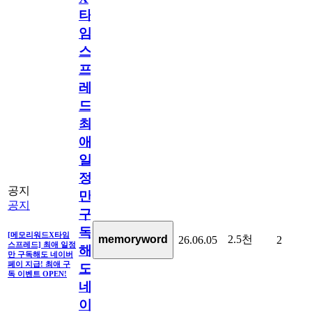
타
임
스
프
레
드]
최
애
일
정
공지
만
공지
구
독
[메모리워드X타임
2.5천
memoryword
26.06.05
2
스프레드] 최애 일정
해
만 구독해도 네이버
페이 지급! 최애 구
도
독 이벤트 OPEN!
네
이