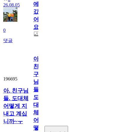
에
26.08.05
갔
어
요.
0
댓글
아.
친
구
196695
님
들.
아. 친구님
도
들. 도대체
대
어떻게 지
체
내고 계십
어
니까~ㅜ
떻