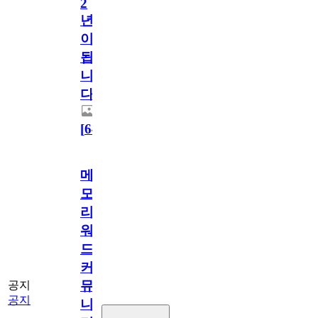
2
년
이
됩
니
다.
[
64
]
메
모
리
워
드
커
뮤
공지
공지
니