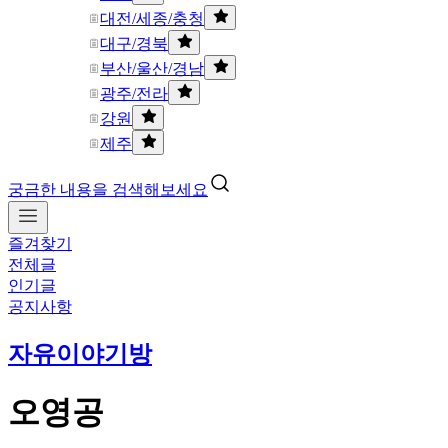
대전/세종/충청
대구/경북
부산/울산/경남
광주/전라
강원
제주
궁금한 내용을 검색해보세요
즐겨찾기
전체글
인기글
공지사항
자유이야기방
오영공