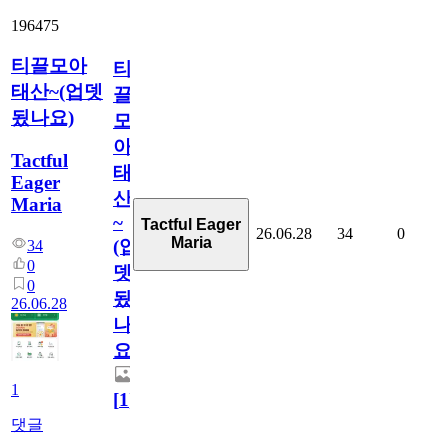
196475
티끌모아
티
태산~(업뎃
끌
됬나요)
모
아
Tactful
태
Eager
산
Maria
~
Tactful Eager
26.06.28
34
0
Maria
(업
34
0
뎃
0
됬
26.06.28
나
요)
1
[
1
]
댓글