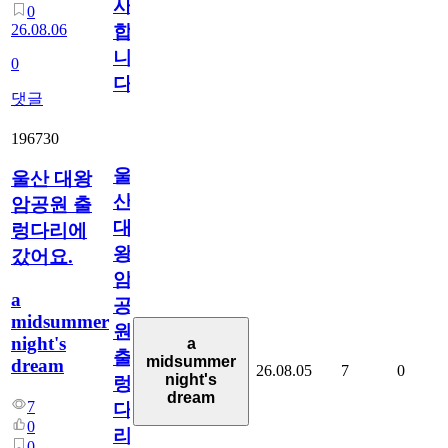
사
0
26.08.06
합
니
0
다
댓글
196730
울
울산 대왕
산
암공원 출
대
렁다리에
왕
갔어요.
암
a
공
midsummer
원
night's
a
출
midsummer
dream
26.08.05
7
0
night's
렁
dream
7
다
0
리
0