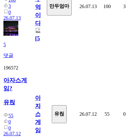
3
만두엄마
26.07.13
100
3
억
0
이
26.07.13
다.
[
5
]
5
댓글
196572
아자스게
임?
아
유릱
자
스
유릱
26.07.12
55
0
55
게
0
0
임?
26.07.12