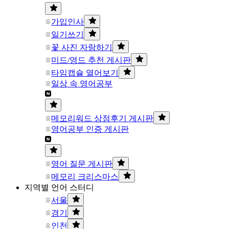
가입인사
일기쓰기
꽃 사진 자랑하기
미드/영드 추천 게시판
타임캡슐 열어보기
일상 속 영어공부
메모리워드 상점후기 게시판
영어공부 인증 게시판
영어 질문 게시판
메모리 크리스마스
지역별 언어 스터디
서울
경기
인천