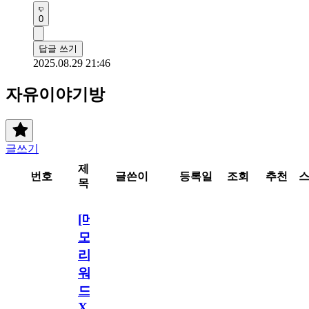
0
답글 쓰기
2025.08.29 21:46
자유이야기방
글쓰기
제
번호
글쓴이
등록일
조회
추천
목
[메
모
리
워
드
X