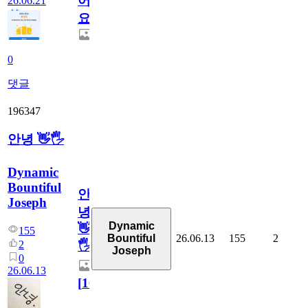
어
26.06.21
요.
0
댓글
196347
안녕 👋🖐
Dynamic
Bountiful
안
Joseph
녕
Dynamic
👋
155
26.06.13
155
2
Bountiful
2
🖐
Joseph
0
26.06.13
[
10
]