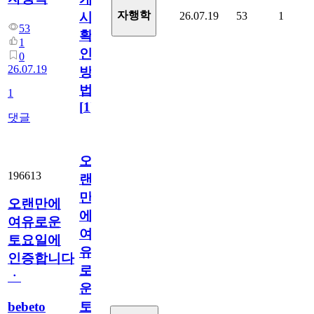
자행학
26.07.19
53
1
시
53
확
1
인
0
26.07.19
방
법
1
[
1
]
댓글
오
196613
랜
만
오랜만에
에
여유로운
여
토요일에
유
인증합니다
로
ㆍ
운
bebeto
토