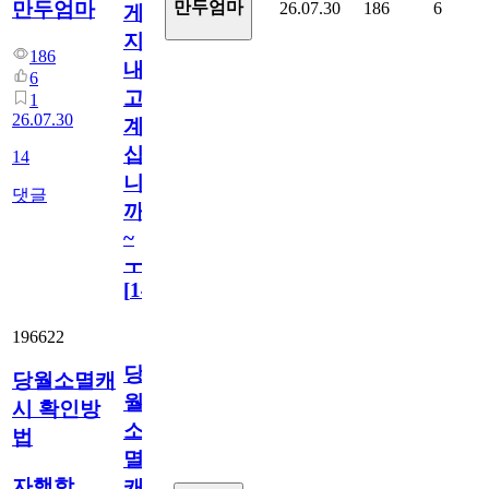
만두엄마
만두엄마
26.07.30
186
6
게
지
186
내
6
고
1
26.07.30
계
십
14
니
댓글
까
~
ㅜ
[
14
]
196622
당
당월소멸캐
월
시 확인방
소
법
멸
자행학
캐