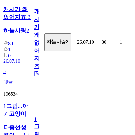
캐시가 왜
캐
없어지죠.?
시
가
하늘사랑2
왜
하늘사랑2
26.07.10
80
1
없
80
1
어
0
지
26.07.10
죠.?
5
[
5
]
댓글
196534
1그림...아
기고양이
1
그
다종선생
림...