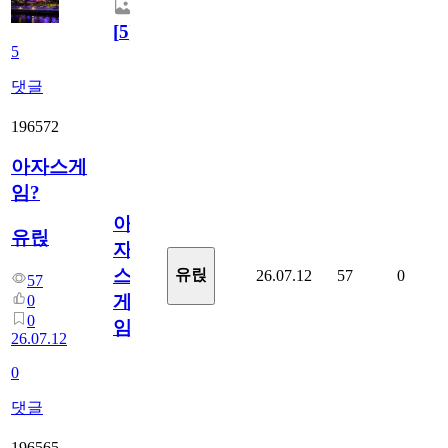
[
5
]
5
댓글
196572
아자스게
임?
아
유릱
자
스
유릱
26.07.12
57
0
57
게
0
0
임?
26.07.12
0
댓글
196565