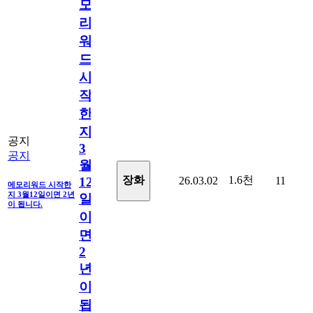
모
리
워
드
시
작
한
지
공지
3
공지
월
1.6천
장화
26.03.02
11
12
메모리워드 시작한
지 3월12일이면 2년
일
이 됩니다.
이
면
2
년
이
됩