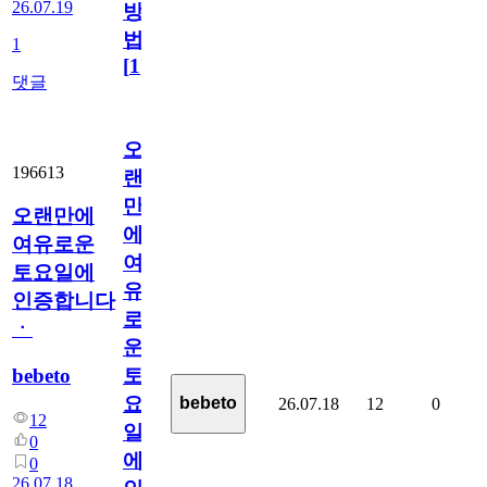
26.07.19
방
법
1
[
1
]
댓글
오
196613
랜
만
오랜만에
에
여유로운
여
토요일에
유
인증합니다
로
ㆍ
운
bebeto
토
요
bebeto
26.07.18
12
0
12
일
0
에
0
26.07.18