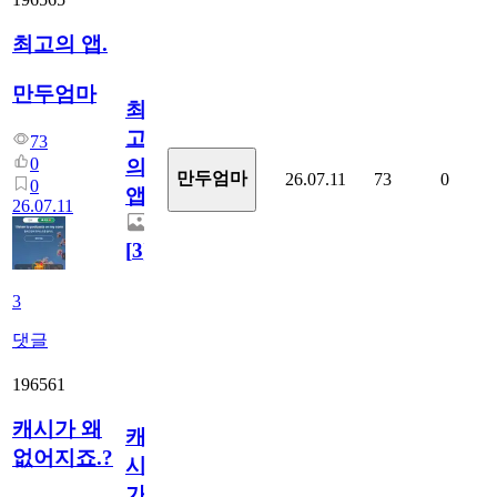
최고의 앱.
만두엄마
최
고
73
0
의
만두엄마
26.07.11
73
0
0
앱.
26.07.11
[
3
]
3
댓글
196561
캐시가 왜
캐
없어지죠.?
시
가