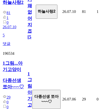
하늘사랑2
왜
하늘사랑2
26.07.10
81
1
없
81
1
어
0
지
26.07.10
죠.?
5
[
5
]
댓글
196534
1그림...아
기고양이
1
그
다종선생
림...
쪼아~~~♡
아
다종선생 쪼아
29
기
26.07.06
29
0
~~~♡
0
고
0