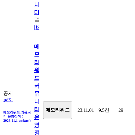
니
다.
[
64
]
메
모
리
워
드
커
뮤
공지
공지
니
티
메모리워드
23.11.01
9.5천
29
메모리워드 커뮤니
운
티 운영정책 (
2023.11.1 update )
영
정