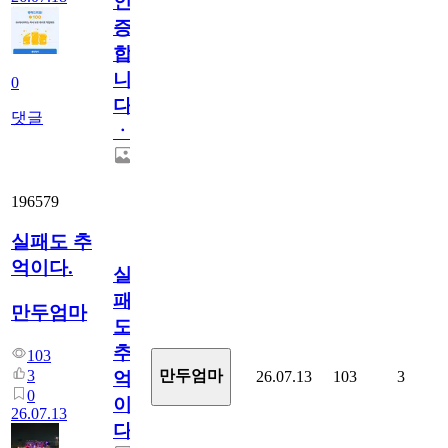
인
증
합
니
0
다
댓글
ㆍ
196579
실패도 추
억이다.
실
패
만두엄마
도
추
103
3
만두엄마
26.07.13
103
3
억
0
이
26.07.13
다.