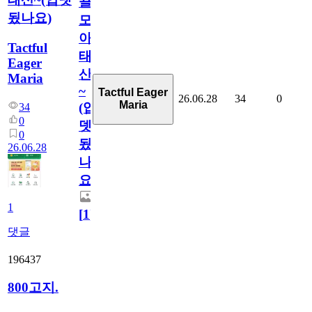
끌
됬나요)
모
아
Tactful
태
Eager
산
Maria
~
Tactful Eager
26.06.28
34
0
Maria
(업
34
0
뎃
0
됬
26.06.28
나
요)
1
[
1
]
댓글
196437
800고지.