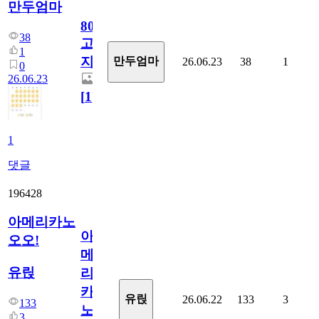
만두엄마
800
38
고
1
지.
만두엄마
26.06.23
38
1
0
26.06.23
[
1
]
1
댓글
196428
아메리카노
아
오오!
메
유릱
리
카
유릱
26.06.22
133
3
133
노
3