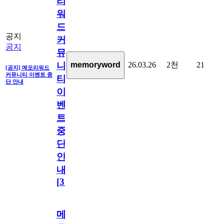
리
워
드
공지
커
공지
뮤
26.03.26
2천
21
memoryword
니
[공지] 메모리워드
커뮤니티 이벤트 중
티
단 안내
이
벤
트
중
단
안
내
[
31
]
메