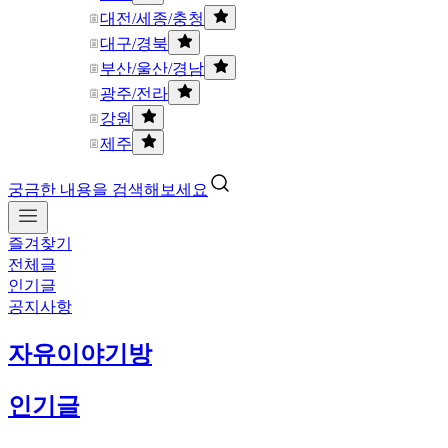
대전/세종/충청
대구/경북
부산/울산/경남
광주/전라
강원
제주
궁금한 내용을 검색해보세요
즐겨찾기
전체글
인기글
공지사항
자유이야기방
인기글