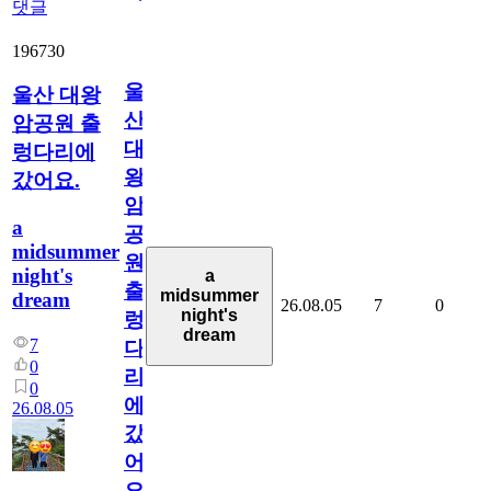
댓글
196730
울
울산 대왕
산
암공원 출
대
렁다리에
왕
갔어요.
암
a
공
midsummer
원
night's
a
출
midsummer
dream
26.08.05
7
0
night's
렁
dream
7
다
0
리
0
에
26.08.05
갔
어
요.