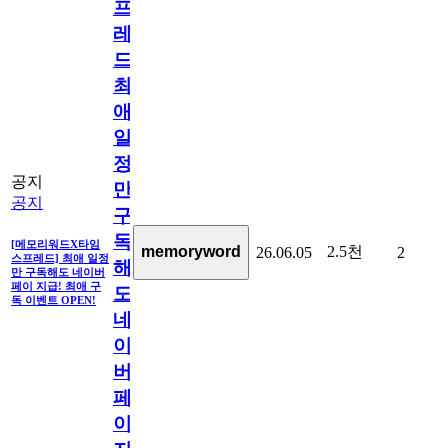
프
레
드]
최
애
일
정
공지
만
공지
구
독
[메모리워드X타임
2.5천
memoryword
26.06.05
2
스프레드] 최애 일정
해
만 구독해도 네이버
페이 지급! 최애 구
도
독 이벤트 OPEN!
네
이
버
페
이