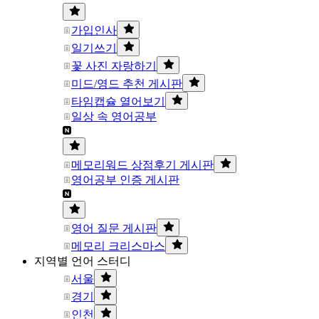
가입인사
일기쓰기
꽃 사진 자랑하기
미드/영드 추천 게시판
타임캡슐 열어보기
일상 속 영어공부
메모리워드 상점후기 게시판
영어공부 인증 게시판
영어 질문 게시판
메모리 크리스마스
지역별 언어 스터디
서울
경기
인천