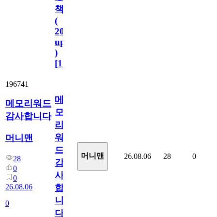
책
(
2023.11.1
update
)
[
110
]
196741
메
메모리워드
모
감사합니다
리
워
머니맨
드
머니맨
26.08.06
28
0
28
감
0
사
0
26.08.06
합
니
0
다