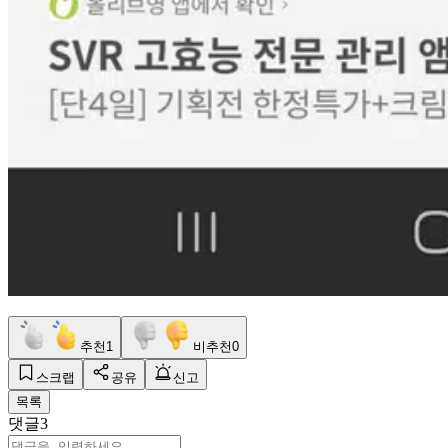
추천
1
비추천
0
스크랩
공유
신고
목록
댓글
3