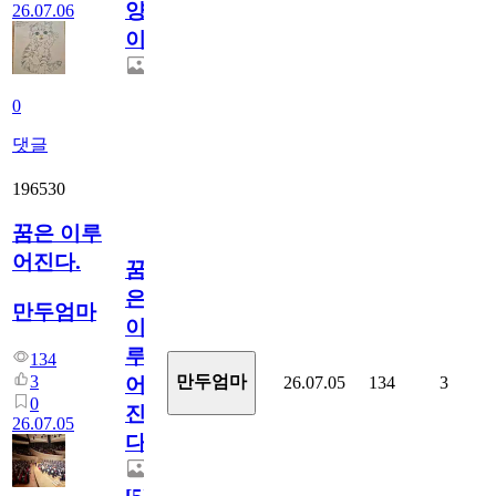
양
26.07.06
이
0
댓글
196530
꿈은 이루
어진다.
꿈
은
만두엄마
이
루
134
3
만두엄마
26.07.05
134
3
어
0
진
26.07.05
다.