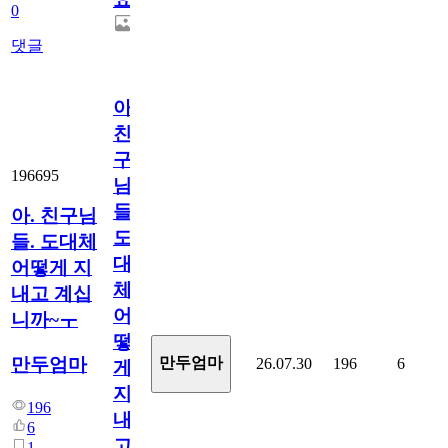
0
댓글
아.
친
구
196695
님
들.
아. 친구님
도
들. 도대체
대
어떻게 지
체
내고 계십
어
니까~ㅜ
떻
만두엄마
만두엄마
26.07.30
196
6
게
지
196
내
6
고
1