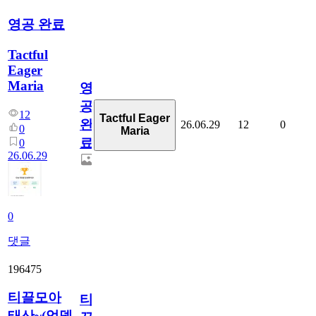
영공 완료
Tactful
Eager
Maria
영
공
12
Tactful Eager
완
26.06.29
12
0
0
Maria
료
0
26.06.29
0
댓글
196475
티끌모아
티
태산~(업뎃