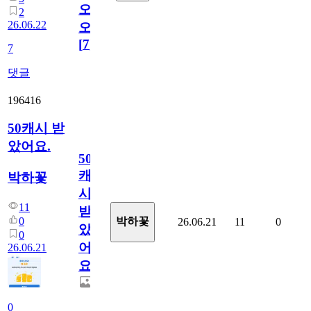
오
2
26.06.22
오!
[
7
]
7
댓글
196416
50캐시 받
았어요.
50
캐
박하꽃
시
11
받
0
박하꽃
26.06.21
11
0
았
0
어
26.06.21
요.
0