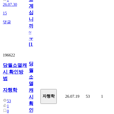
26.07.30
계
십
15
니
댓글
까
~
ㅜ
[
15
]
196622
당
당월소멸캐
월
시 확인방
소
법
멸
자행학
캐
자행학
26.07.19
53
1
시
53
확
1
인
0