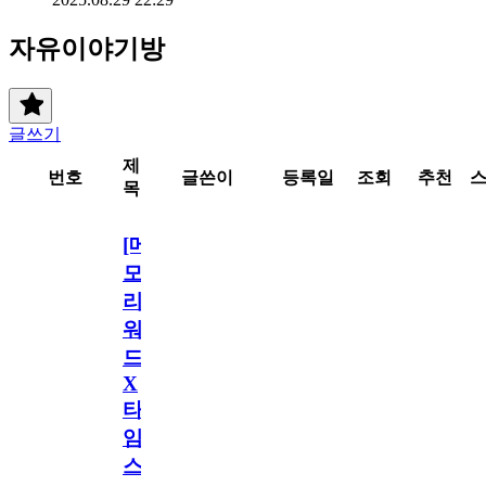
자유이야기방
글쓰기
제
번호
글쓴이
등록일
조회
추천
목
[메
모
리
워
드
X
타
임
스