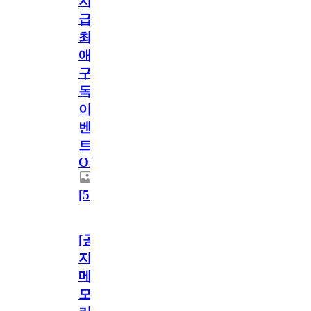
지
급!
최
애
구
독
이
벤
트
OPEN!
[
5
]
[공
지]
메
모