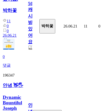
50
캐
박하꽃
시
11
받
0
박하꽃
26.06.21
11
0
았
0
어
26.06.21
요.
0
댓글
196347
안녕 👋🖐
Dynamic
Bountiful
안
Joseph