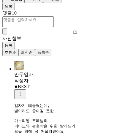
목록
댓글
10
사진첨부
등록
추천순
최신순
등록순
만두엄마
작성자
BEST
갑자기 떠올랐는데,

별이라도 쏟아질 듯한

가브리엘 포레님의

피아노와 관현악을 위한 발라드가

오늘 밤에 꼭 어울리겠어요.
