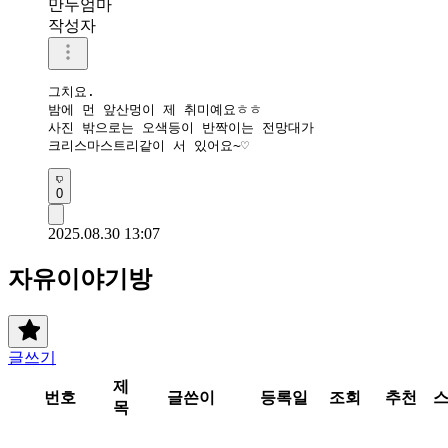
만두엄마
작성자
그치요.

밤에 먼 앞산멍이 제 취미예요ㅎㅎ

사진 밖으로는 오색등이 반짝이는 전망대가 

크리스마스트리같이 서 있어요~♡
0
2025.08.30 13:07
자유이야기방
글쓰기
제
번호
글쓴이
등록일
조회
추천
목