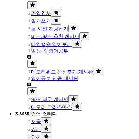
가입인사
일기쓰기
꽃 사진 자랑하기
미드/영드 추천 게시판
타임캡슐 열어보기
일상 속 영어공부
메모리워드 상점후기 게시판
영어공부 인증 게시판
영어 질문 게시판
메모리 크리스마스
지역별 언어 스터디
서울
경기
인천