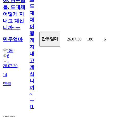
아. 친구님
도
들. 도대체
대
어떻게 지
체
내고 계십
어
니까~ㅜ
떻
만두엄마
만두엄마
26.07.30
186
6
게
지
186
내
6
고
1
26.07.30
계
십
14
니
댓글
까
~
ㅜ
[
14
]