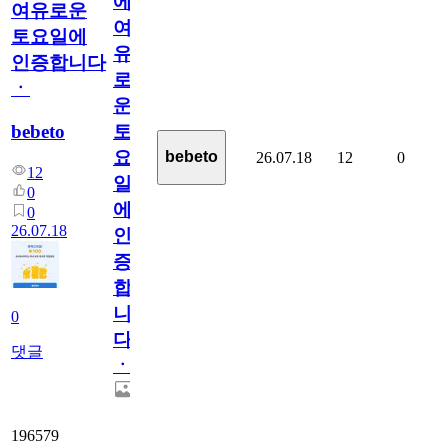
에
여유로운
여
토요일에
유
인증합니다
로
ㆍ
운
bebeto
토
요
bebeto
26.07.18
12
0
12
일
0
에
0
26.07.18
인
증
합
니
0
다
댓글
ㆍ
196579