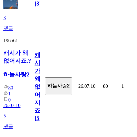
[
3
]
3
댓글
196561
캐시가 왜
캐
없어지죠.?
시
가
하늘사랑2
왜
하늘사랑2
26.07.10
80
1
없
80
1
어
0
지
26.07.10
죠.?
5
[
5
]
댓글