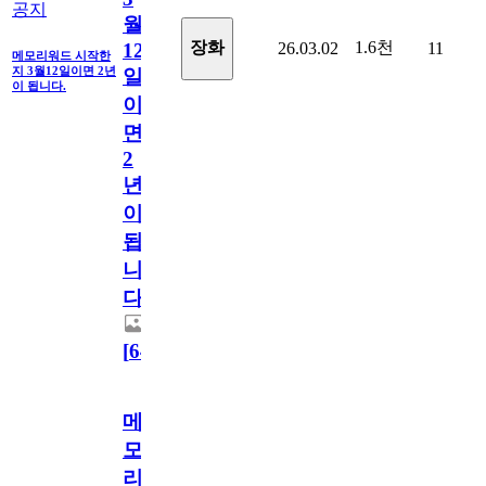
공지
월
1.6천
장화
26.03.02
11
12
메모리워드 시작한
지 3월12일이면 2년
일
이 됩니다.
이
면
2
년
이
됩
니
다.
[
64
]
메
모
리