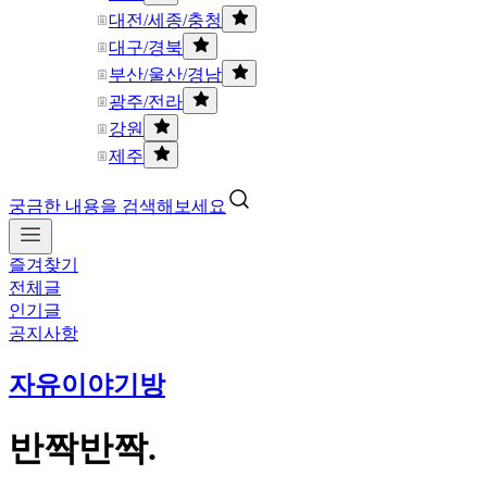
대전/세종/충청
대구/경북
부산/울산/경남
광주/전라
강원
제주
궁금한 내용을 검색해보세요
즐겨찾기
전체글
인기글
공지사항
자유이야기방
반짝반짝.