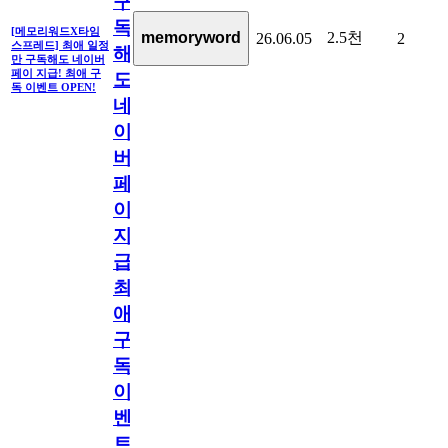
구
독
[메모리워드X타임
2.5천
memoryword
26.06.05
2
스프레드] 최애 일정
해
만 구독해도 네이버
페이 지급! 최애 구
도
독 이벤트 OPEN!
네
이
버
페
이
지
급!
최
애
구
독
이
벤
트