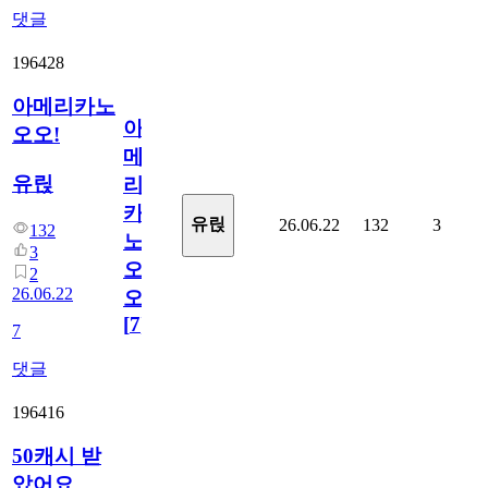
댓글
196428
아메리카노
아
오오!
메
유릱
리
카
유릱
26.06.22
132
3
132
노
3
오
2
26.06.22
오!
[
7
]
7
댓글
196416
50캐시 받
았어요.