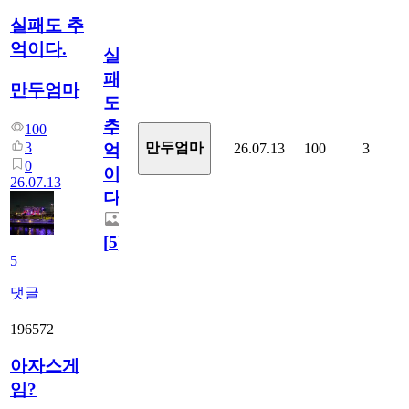
실패도 추
억이다.
실
패
만두엄마
도
추
100
3
만두엄마
26.07.13
100
3
억
0
이
26.07.13
다.
[
5
]
5
댓글
196572
아자스게
임?