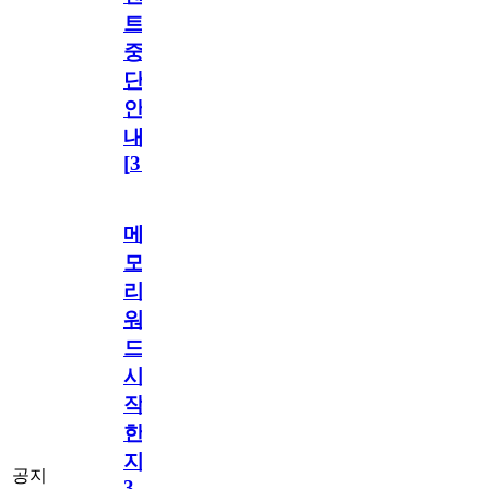
트
중
단
안
내
[
31
]
메
모
리
워
드
시
작
한
지
공지
3