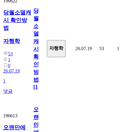
196622
당
당월소멸캐
월
시 확인방
소
법
멸
자행학
캐
자행학
26.07.19
53
1
시
53
확
1
인
0
26.07.19
방
법
1
[
1
]
댓글
오
196613
랜
만
오랜만에