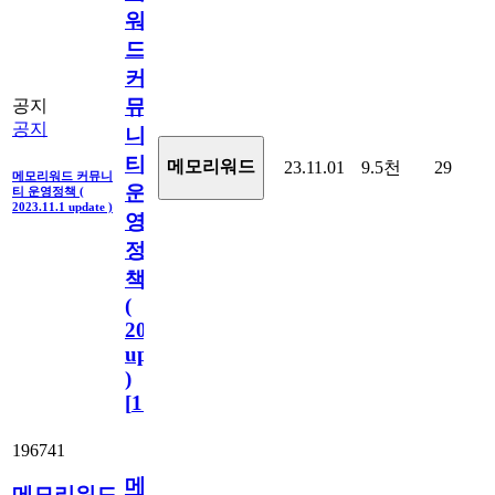
워
드
커
뮤
공지
공지
니
티
메모리워드
23.11.01
9.5천
29
메모리워드 커뮤니
운
티 운영정책 (
2023.11.1 update )
영
정
책
(
2023.11.1
update
)
[
110
]
196741
메
메모리워드