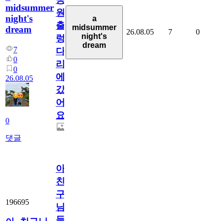
midsummer
원
night's
a
출
midsummer
dream
26.08.05
7
0
night's
렁
dream
7
다
0
리
0
에
26.08.05
갔
어
요.
0
댓글
아.
친
구
196695
님
들.