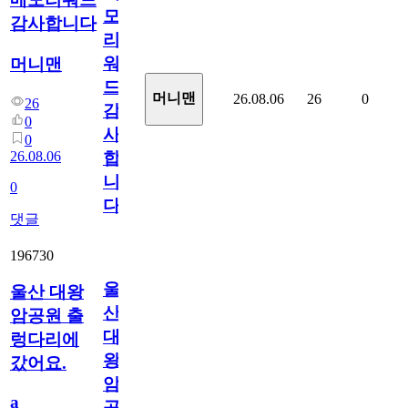
모
감사합니다
리
워
머니맨
드
머니맨
26.08.06
26
0
26
감
0
사
0
26.08.06
합
니
0
다
댓글
196730
울
울산 대왕
산
암공원 출
대
렁다리에
왕
갔어요.
암
a
공