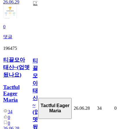
26.06.29
0
댓글
196475
티끌모아
티
태산~(업뎃
끌
됬나요)
모
아
Tactful
태
Eager
산
Maria
~
Tactful Eager
26.06.28
34
0
Maria
(업
34
0
뎃
0
됬
26.06.28