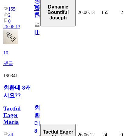
녕
Dynamic
👋
155
26.06.13
155
2
Bountiful
2
🖐
Joseph
0
26.06.13
[
10
]
10
댓글
196341
회환데 8캐
시요??
회
Tactful
Eager
환
Maria
데
8
Tactful Eager
24
26.06.12
24
0