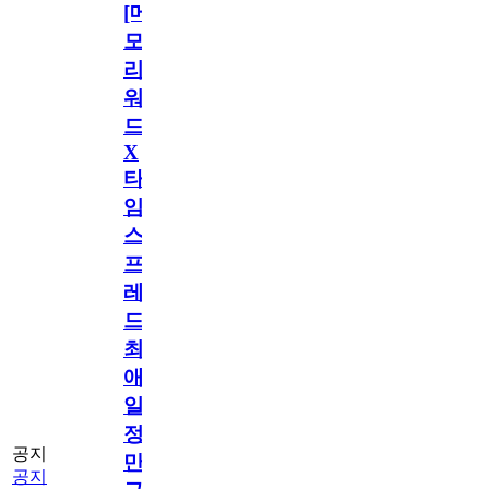
[메
모
리
워
드
X
타
임
스
프
레
드]
최
애
일
정
공지
만
공지