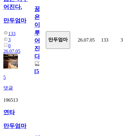
어진다.
꿈
은
만두엄마
이
루
133
3
만두엄마
26.07.05
133
3
어
0
진
26.07.05
다.
[
5
]
5
댓글
196513
연타
만두엄마