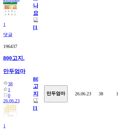
나
요)
1
[
1
]
댓글
196437
800고지.
만두엄마
800
38
고
1
지.
만두엄마
26.06.23
38
1
0
26.06.23
[
1
]
1