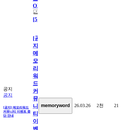
OPEN!
[
5
]
[공
지]
메
모
리
워
드
공지
커
공지
뮤
26.03.26
2천
21
memoryword
니
[공지] 메모리워드
커뮤니티 이벤트 중
티
단 안내
이
벤