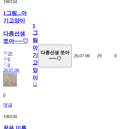
196534
1그림...아
기고양이
1
그
다종선생
림...
쪼아~~~♡
아
다종선생 쪼아
29
기
26.07.06
29
0
~~~♡
0
고
0
양
26.07.06
이
0
댓글
196530
꿈은 이루