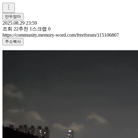
만두엄마
2025.08.29 23:59
조회
22
추천
1
스크랩
0
https://community.memory-word.com/freeforum/115106807
주소복사