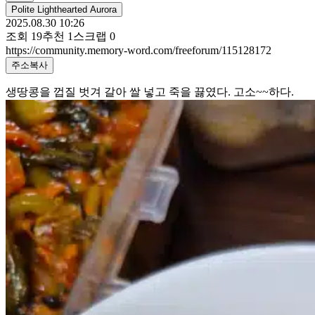
Polite Lighthearted Aurora
2025.08.30 10:26
조회
19
추천
1
스크랩
0
https://community.memory-word.com/freeforum/115128172
주소복사
생땅콩을 껍질 벗겨 갈아 쌀 넣고 죽을 끓였다. 고소~~하다.