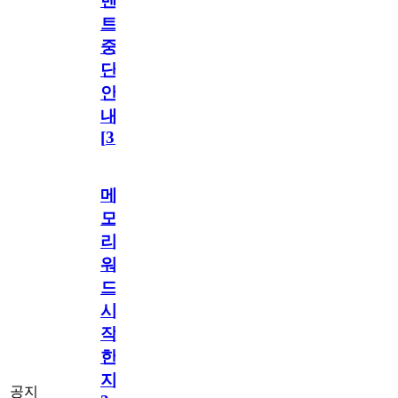
벤
트
중
단
안
내
[
31
]
메
모
리
워
드
시
작
한
지
공지