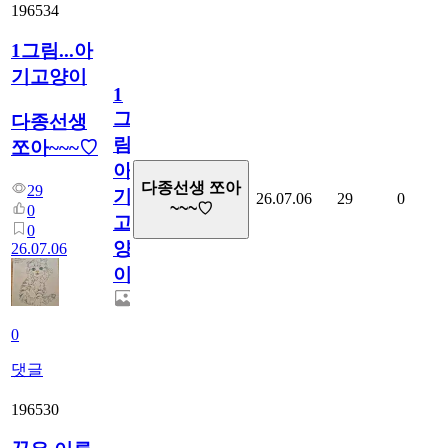
196534
1그림...아
기고양이
1
그
다종선생
림...
쪼아~~~♡
아
다종선생 쪼아
29
기
26.07.06
29
0
~~~♡
0
고
0
양
26.07.06
이
0
댓글
196530