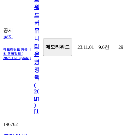
워
드
커
뮤
공지
공지
니
티
메모리워드
23.11.01
9.6천
29
메모리워드 커뮤니
운
티 운영정책 (
2023.11.1 update )
영
정
책
(
2023.11.1
update
)
[
110
]
196762