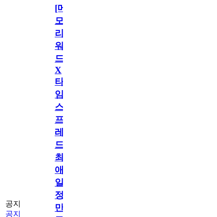
[메
모
리
워
드
X
타
임
스
프
레
드]
최
애
일
정
공지
만
공지