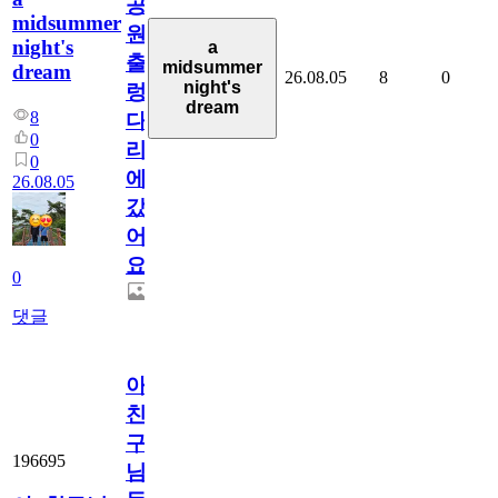
공
midsummer
원
night's
a
출
midsummer
dream
26.08.05
8
0
night's
렁
dream
8
다
0
리
0
에
26.08.05
갔
어
요.
0
댓글
아.
친
구
196695
님