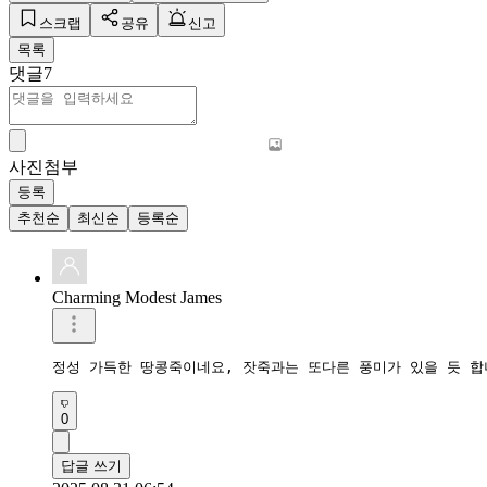
스크랩
공유
신고
목록
댓글
7
사진첨부
등록
추천순
최신순
등록순
Charming Modest James
정성 가득한 땅콩죽이네요, 잣죽과는 또다른 풍미가 있을 듯 합
0
답글 쓰기