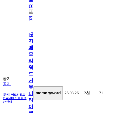
트
OPEN!
[
5
]
[공
지]
메
모
리
워
드
공지
커
공지
뮤
26.03.26
2천
21
memoryword
니
[공지] 메모리워드
커뮤니티 이벤트 중
티
단 안내
이