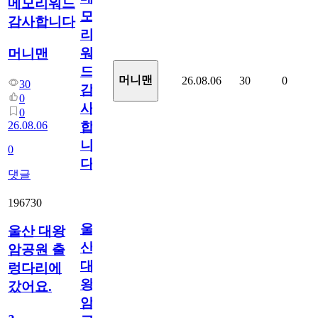
메모리워드
모
감사합니다
리
워
머니맨
드
머니맨
26.08.06
30
0
30
감
0
사
0
26.08.06
합
니
0
다
댓글
196730
울
울산 대왕
산
암공원 출
대
렁다리에
왕
갔어요.
암
a