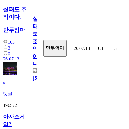
실패도 추
억이다.
실
패
만두엄마
도
추
103
3
만두엄마
26.07.13
103
3
억
0
이
26.07.13
다.
[
5
]
5
댓글
196572
아자스게
임?