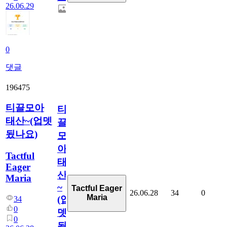
26.06.29
0
댓글
196475
티끌모아
티
태산~(업뎃
끌
됬나요)
모
아
Tactful
태
Eager
산
Maria
~
Tactful Eager
26.06.28
34
0
Maria
(업
34
0
뎃
0
됬