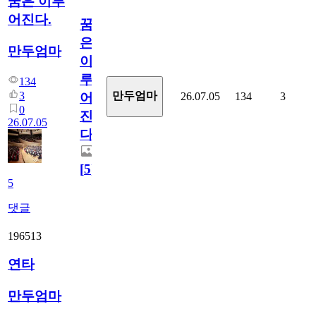
꿈은 이루
어진다.
꿈
은
만두엄마
이
루
134
3
만두엄마
26.07.05
134
3
어
0
진
26.07.05
다.
[
5
]
5
댓글
196513
연타
만두엄마