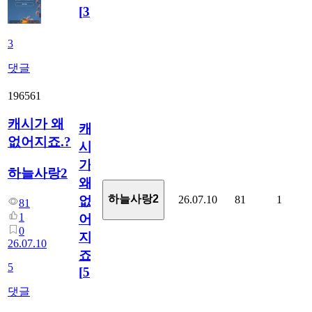
[
3
]
3
댓글
196561
캐시가 왜
캐
없어지죠.?
시
가
하늘사랑2
왜
하늘사랑2
26.07.10
81
1
없
81
1
어
0
지
26.07.10
죠.?
5
[
5
]
댓글