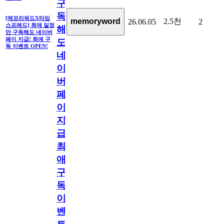
구
독
[메모리워드X타임
2.5천
memoryword
26.06.05
2
스프레드] 최애 일정
해
만 구독해도 네이버
페이 지급! 최애 구
도
독 이벤트 OPEN!
네
이
버
페
이
지
급!
최
애
구
독
이
벤