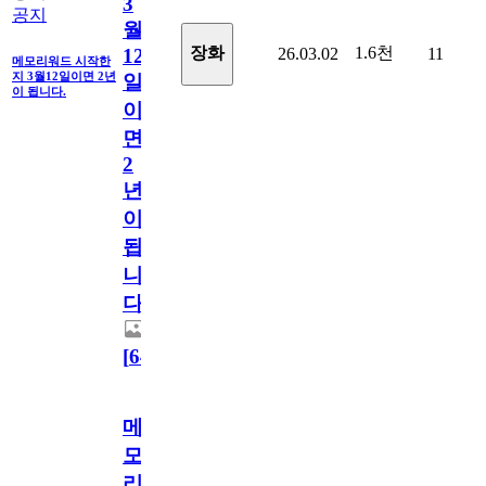
3
공지
월
1.6천
장화
26.03.02
11
12
메모리워드 시작한
지 3월12일이면 2년
일
이 됩니다.
이
면
2
년
이
됩
니
다.
[
64
]
메
모
리