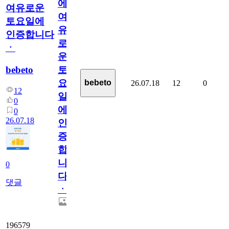
에
여유로운
여
토요일에
유
인증합니다
로
ㆍ
운
bebeto
토
요
bebeto
26.07.18
12
0
12
일
0
에
0
26.07.18
인
증
합
니
0
다
댓글
ㆍ
196579