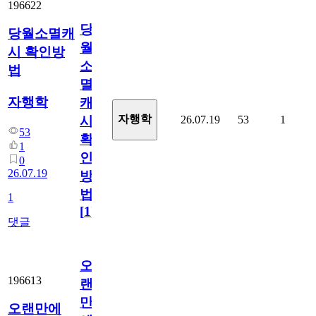
196622
당
당월소멸캐
월
시 확인방
소
법
멸
자행학
캐
자행학
26.07.19
53
1
시
53
확
1
인
0
26.07.19
방
법
1
[
1
]
댓글
오
196613
랜
만
오랜만에