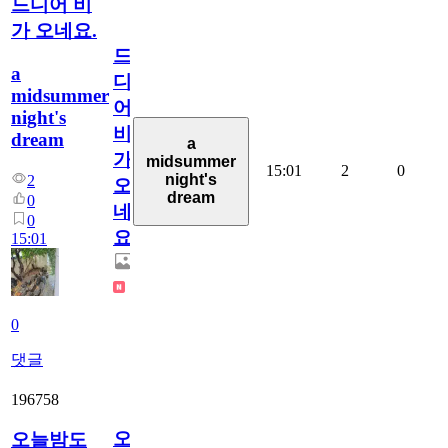
드디어 비
가 오네요.
드
a
디
midsummer
어
night's
비
dream
a
가
midsummer
15:01
2
0
night's
2
오
dream
0
네
0
요.
15:01
0
댓글
196758
오
오늘밤도