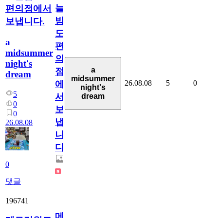
늘
편의점에서
밤
보냅니다.
도
a
편
midsummer
의
night's
a
점
dream
midsummer
26.08.08
5
0
에
night's
5
서
dream
0
보
0
냅
26.08.08
니
다.
0
댓글
196741
메