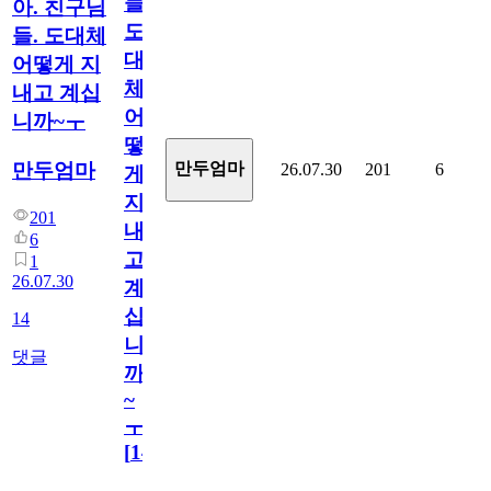
들.
아. 친구님
도
들. 도대체
대
어떻게 지
체
내고 계십
어
니까~ㅜ
떻
만두엄마
만두엄마
26.07.30
201
6
게
지
201
내
6
고
1
26.07.30
계
십
14
니
댓글
까
~
ㅜ
[
14
]