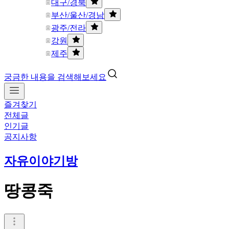
대구/경북
부산/울산/경남
광주/전라
강원
제주
궁금한 내용을 검색해보세요
즐겨찾기
전체글
인기글
공지사항
자유이야기방
땅콩죽