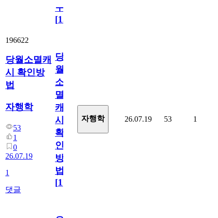
ㅜ
[
15
]
196622
당
당월소멸캐
월
시 확인방
소
법
멸
자행학
캐
자행학
26.07.19
53
1
시
53
확
1
인
0
26.07.19
방
법
1
[
1
]
댓글