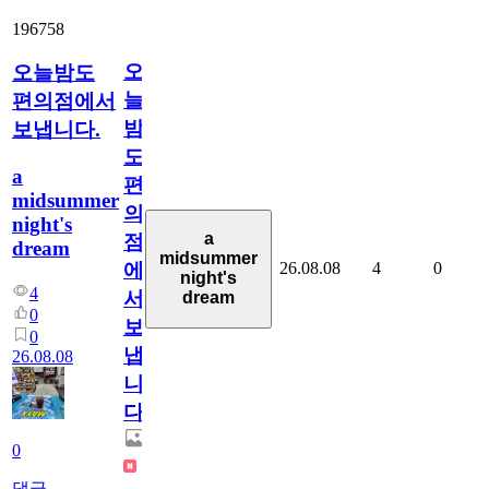
196758
오
오늘밤도
늘
편의점에서
밤
보냅니다.
도
a
편
midsummer
의
night's
a
점
dream
midsummer
26.08.08
4
0
에
night's
4
서
dream
0
보
0
냅
26.08.08
니
다.
0
댓글