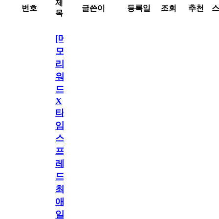
제
번호
글쓴이
등록일
조회
추천
목
[메
모
리
워
드
X
타
임
스
프
레
드]
최
애
일