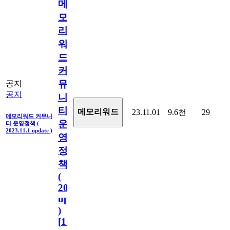
메
모
리
워
드
커
뮤
공지
공지
니
티
메모리워드
23.11.01
9.6천
29
메모리워드 커뮤니
운
티 운영정책 (
2023.11.1 update )
영
정
책
(
2023.11.1
update
)
[
110
]