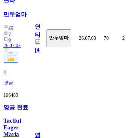
연타
만두엄마
연
70
2
타
만두엄마
26.07.03
70
2
0
26.07.03
[
4
]
4
댓글
196483
영공 완료
Tactful
Eager
Maria
영