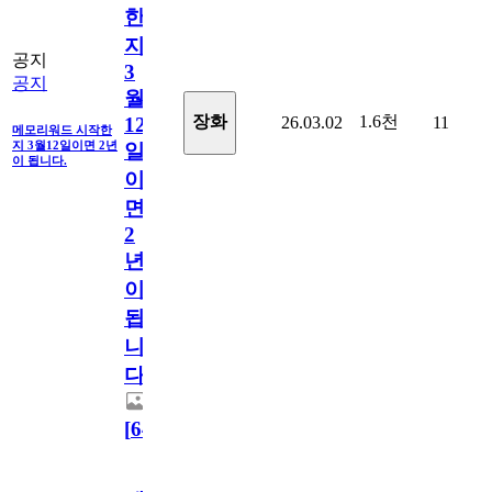
한
지
공지
3
공지
월
1.6천
장화
26.03.02
11
12
메모리워드 시작한
지 3월12일이면 2년
일
이 됩니다.
이
면
2
년
이
됩
니
다.
[
64
]