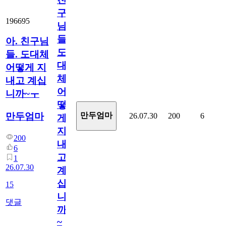
구
196695
님
들.
아. 친구님
도
들. 도대체
대
어떻게 지
체
내고 계십
어
니까~ㅜ
떻
만두엄마
만두엄마
26.07.30
200
6
게
지
200
내
6
고
1
26.07.30
계
십
15
니
댓글
까
~