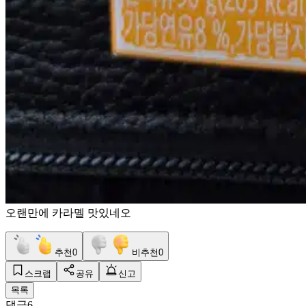
오랜만에 카라몔 맛있네오
추천
0
비추천
0
스크랩
공유
신고
목록
댓글
6