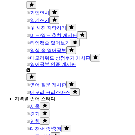
가입인사
일기쓰기
꽃 사진 자랑하기
미드/영드 추천 게시판
타임캡슐 열어보기
일상 속 영어공부
메모리워드 상점후기 게시판
영어공부 인증 게시판
영어 질문 게시판
메모리 크리스마스
지역별 언어 스터디
서울
경기
인천
대전/세종/충청