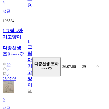
5
[
5
]
댓글
196534
1그림...아
기고양이
1
그
다종선생
림...
쪼아~~~♡
아
다종선생 쪼아
29
기
26.07.06
29
0
~~~♡
0
고
0
양
26.07.06
이
0
댓글