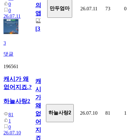
0
의
만두엄마
26.07.11
73
0
0
앱.
26.07.11
[
3
]
3
댓글
196561
캐시가 왜
캐
없어지죠.?
시
가
하늘사랑2
왜
하늘사랑2
26.07.10
81
1
없
81
1
어
0
지
26.07.10
죠.?