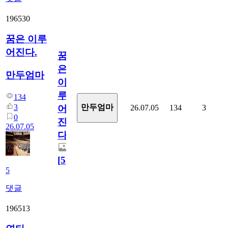
196530
꿈은 이루
어진다.
꿈
은
만두엄마
이
루
134
3
만두엄마
26.07.05
134
3
어
0
진
26.07.05
다.
[
5
]
5
댓글
196513