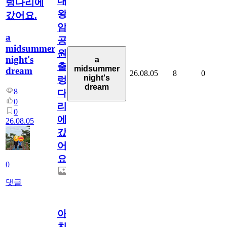
대
렁다리에
왕
갔어요.
암
a
공
midsummer
원
night's
a
출
midsummer
dream
26.08.05
8
0
night's
렁
dream
8
다
0
리
0
에
26.08.05
갔
어
요.
0
댓글
아.
친