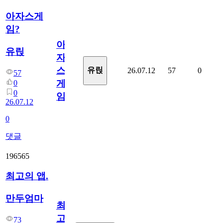
아자스게
임?
아
유릱
자
스
유릱
26.07.12
57
0
57
게
0
0
임?
26.07.12
0
댓글
196565
최고의 앱.
만두엄마
최
고
73