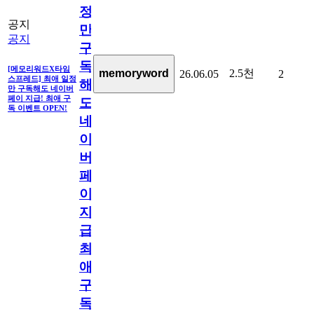
정
공지
만
공지
구
독
[메모리워드X타임
2.5천
memoryword
26.06.05
2
스프레드] 최애 일정
해
만 구독해도 네이버
페이 지급! 최애 구
도
독 이벤트 OPEN!
네
이
버
페
이
지
급!
최
애
구
독