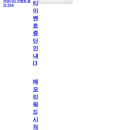
커뮤니티 이벤트 중
티
단 안내
이
벤
트
중
단
안
내
[
31
]
메
모
리
워
드
시
작