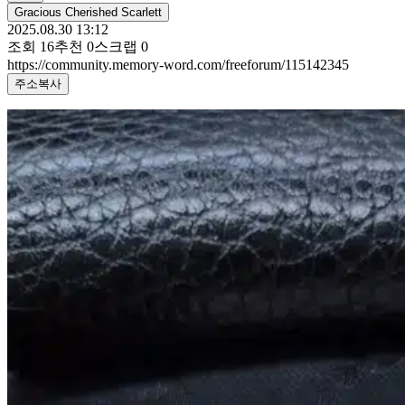
Gracious Cherished Scarlett
2025.08.30 13:12
조회
16
추천
0
스크랩
0
https://community.memory-word.com/freeforum/115142345
주소복사