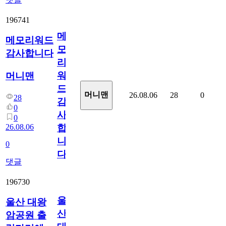
196741
메
메모리워드
모
감사합니다
리
워
머니맨
드
머니맨
26.08.06
28
0
28
감
0
사
0
26.08.06
합
니
0
다
댓글
196730
울
울산 대왕
산
암공원 출