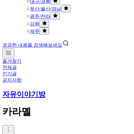
대구/경북
부산/울산/경남
광주/전라
강원
제주
궁금한 내용을 검색해보세요
즐겨찾기
전체글
인기글
공지사항
자유이야기방
카라몔