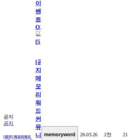
이
벤
트
OPEN!
[
5
]
[공
지]
메
모
리
워
드
공지
커
공지
뮤
26.03.26
2천
21
memoryword
니
[공지] 메모리워드