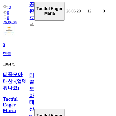
공
12
Tactful Eager
완
26.06.29
12
0
0
Maria
료
0
26.06.29
0
댓글
196475
티끌모아
티
태산~(업뎃
끌
됬나요)
모
아
Tactful
태
Eager
산
Maria
~
Tactful Eager