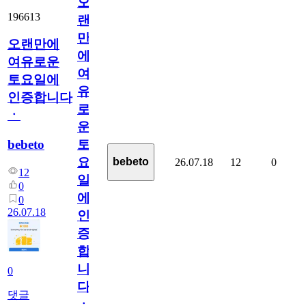
오
196613
랜
만
오랜만에
에
여유로운
여
토요일에
유
인증합니다
로
ㆍ
운
bebeto
토
요
bebeto
26.07.18
12
0
12
일
0
에
0
26.07.18
인
증
합
니
0
다
댓글
ㆍ