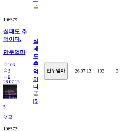
196579
실패도 추
억이다.
실
패
만두엄마
도
추
103
3
만두엄마
26.07.13
103
3
억
0
이
26.07.13
다.
[
5
]
5
댓글
196572