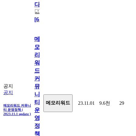
다.
[
64
]
메
모
리
워
드
커
뮤
공지
공지
니
티
메모리워드
23.11.01
9.6천
29
메모리워드 커뮤니
운
티 운영정책 (
2023.11.1 update )
영
정
책