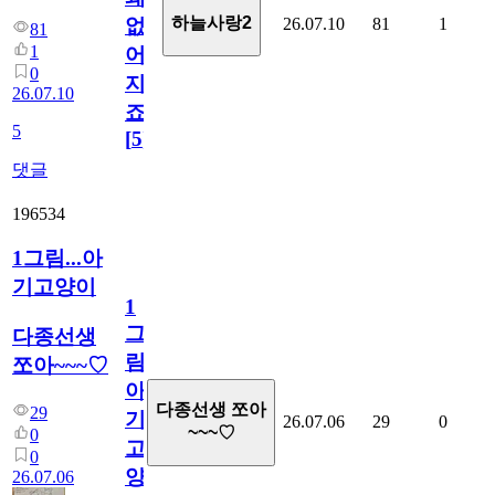
하늘사랑2
26.07.10
81
1
없
81
1
어
0
지
26.07.10
죠.?
5
[
5
]
댓글
196534
1그림...아
기고양이
1
그
다종선생
림...
쪼아~~~♡
아
다종선생 쪼아
29
기
26.07.06
29
0
~~~♡
0
고
0
양
26.07.06