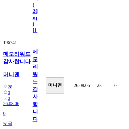
(
2023.11.1
update
)
[
110
]
196741
메
메모리워드
모
감사합니다
리
워
머니맨
드
머니맨
26.08.06
28
0
28
감
0
사
0
26.08.06
합
니
0
다
댓글