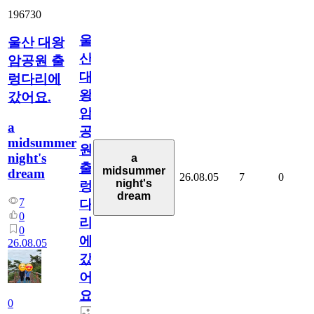
196730
울
울산 대왕
산
암공원 출
대
렁다리에
왕
갔어요.
암
a
공
midsummer
원
night's
a
출
midsummer
dream
26.08.05
7
0
night's
렁
dream
7
다
0
리
0
에
26.08.05
갔
어
요.
0