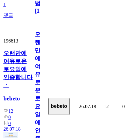
법
1
[
1
]
댓글
오
196613
랜
만
오랜만에
에
여유로운
여
토요일에
유
인증합니다
로
ㆍ
운
bebeto
토
요
bebeto
26.07.18
12
0
12
일
0
에
0
26.07.18
인