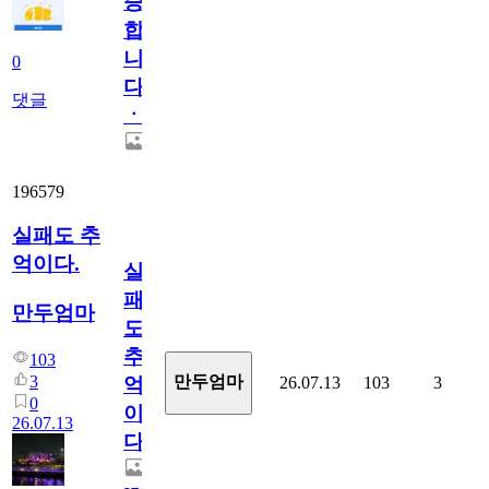
증
합
니
0
다
댓글
ㆍ
196579
실패도 추
억이다.
실
패
만두엄마
도
추
103
3
만두엄마
26.07.13
103
3
억
0
이
26.07.13
다.