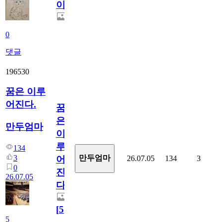
이
0
댓글
196530
꿈은 이루
어진다.
꿈
은
만두엄마
이
루
134
3
만두엄마
26.07.05
134
3
어
0
진
26.07.05
다.
[
5
]
5