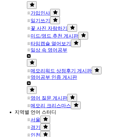
가입인사
일기쓰기
꽃 사진 자랑하기
미드/영드 추천 게시판
타임캡슐 열어보기
일상 속 영어공부
메모리워드 상점후기 게시판
영어공부 인증 게시판
영어 질문 게시판
메모리 크리스마스
지역별 언어 스터디
서울
경기
인천