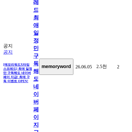
레
드]
최
애
일
정
공지
만
공지
구
독
[메모리워드X타임
2.5천
memoryword
26.06.05
2
스프레드] 최애 일정
해
만 구독해도 네이버
페이 지급! 최애 구
도
독 이벤트 OPEN!
네
이
버
페
이
지