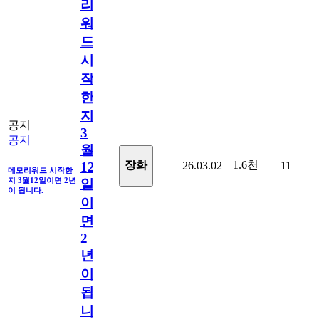
리
워
드
시
작
한
지
공지
3
공지
월
1.6천
장화
26.03.02
11
12
메모리워드 시작한
지 3월12일이면 2년
일
이 됩니다.
이
면
2
년
이
됩
니