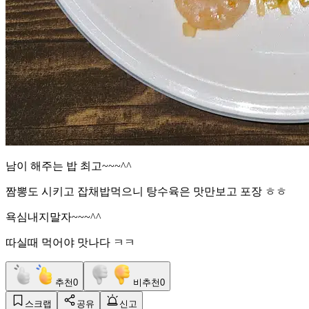
남이 해주는 밥 최고~~~^^
짬뽕도 시키고 잡채밥먹으니 탕수육은 맛만보고 포장 ㅎㅎ
욕심내지말자~~~^^
따실때 먹어야 맛나다 ㅋㅋ
추천
0
비추천
0
스크랩
공유
신고