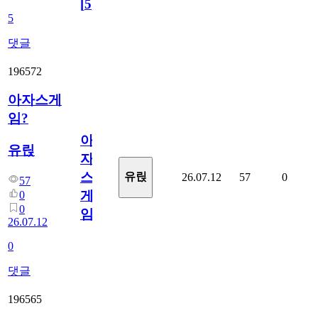
[
5
]
5
댓글
196572
아자스게
임?
아
유릱
자
스
유릱
26.07.12
57
0
57
게
0
0
임?
26.07.12
0
댓글
196565