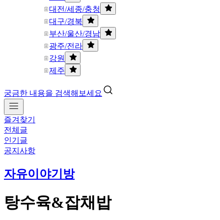
대전/세종/충청
대구/경북
부산/울산/경남
광주/전라
강원
제주
궁금한 내용을 검색해보세요
즐겨찾기
전체글
인기글
공지사항
자유이야기방
탕수육&잡채밥