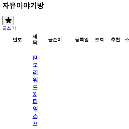
자유이야기방
글쓰기
제
번호
글쓴이
등록일
조회
추천
목
[메
모
리
워
드
X
타
임
스
프