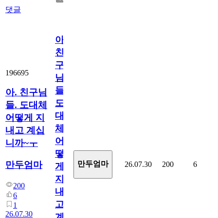
댓글
아.
친
구
196695
님
들.
아. 친구님
도
들. 도대체
대
어떻게 지
체
내고 계십
어
니까~ㅜ
떻
만두엄마
만두엄마
26.07.30
200
6
게
지
200
내
6
고
1
26.07.30
계