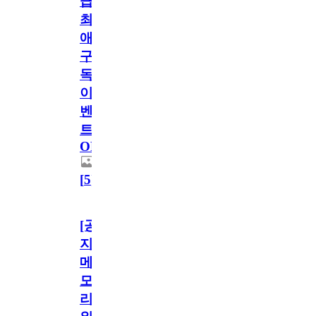
급!
최
애
구
독
이
벤
트
OPEN!
[
5
]
[공
지]
메
모
리