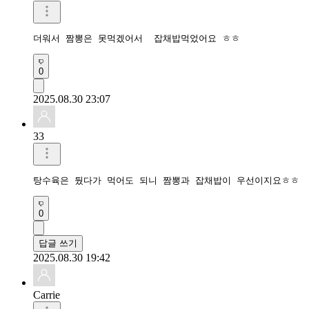
더워서 짬뽕은 못먹겠어서  잡채밥먹었어요 ㅎㅎ
0
2025.08.30 23:07
33
탕수육은 뒀다가 먹어도 되니 짬뽕과 잡채밥이 우선이지요ㅎㅎ
0
답글 쓰기
2025.08.30 19:42
Carrie