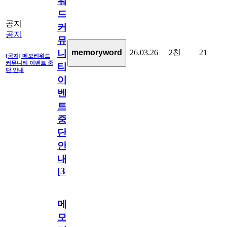
워
드
공지
커
공지
뮤
26.03.26
2천
21
memoryword
니
[공지] 메모리워드
커뮤니티 이벤트 중
티
단 안내
이
벤
트
중
단
안
내
[
31
]
메
모