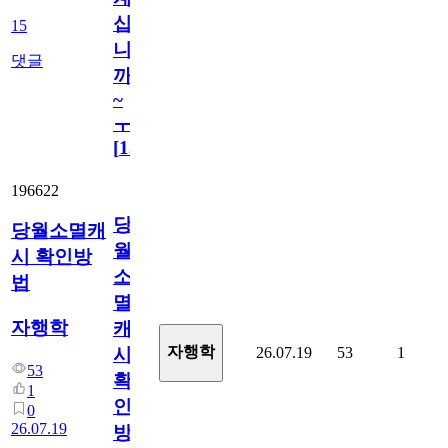
십
15
니
댓글
까
~
ㅜ
[
15
]
196622
당
당월소멸캐
월
시 확인방
소
법
멸
자행학
캐
자행학
26.07.19
53
1
시
53
확
1
인
0
26.07.19
방