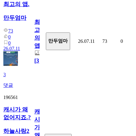
최고의 앱.
만두엄마
최
고
73
0
의
만두엄마
26.07.11
73
0
0
앱.
26.07.11
[
3
]
3
댓글
196561
캐시가 왜
캐
없어지죠.?
시
가
하늘사랑2
왜