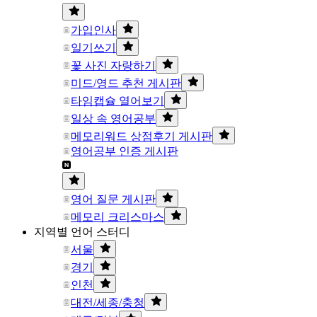
가입인사
일기쓰기
꽃 사진 자랑하기
미드/영드 추천 게시판
타임캡슐 열어보기
일상 속 영어공부
메모리워드 상점후기 게시판
영어공부 인증 게시판
영어 질문 게시판
메모리 크리스마스
지역별 언어 스터디
서울
경기
인천
대전/세종/충청