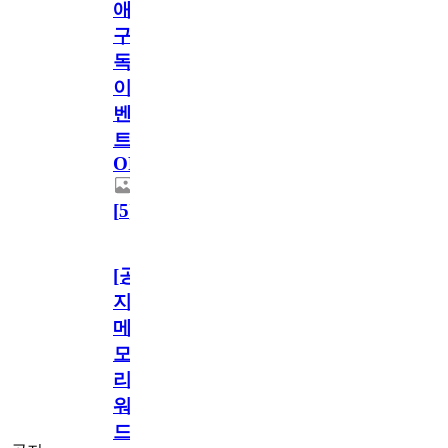
애
구
독
이
벤
트
OPEN!
[
5
]
[공
지]
메
모
리
워
드