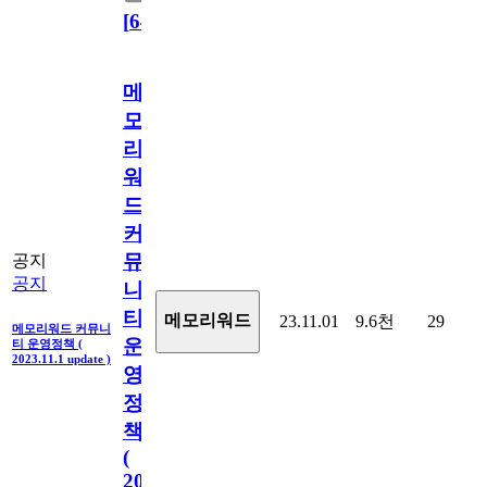
[
64
]
메
모
리
워
드
커
뮤
공지
공지
니
티
메모리워드
23.11.01
9.6천
29
메모리워드 커뮤니
운
티 운영정책 (
2023.11.1 update )
영
정
책
(
2023.11.1