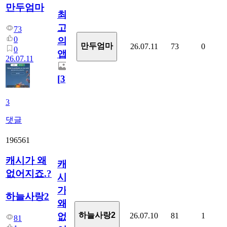
만두엄마
최
고
73
0
의
만두엄마
26.07.11
73
0
0
앱.
26.07.11
[
3
]
3
댓글
196561
캐시가 왜
캐
없어지죠.?
시
가
하늘사랑2
왜
하늘사랑2
26.07.10
81
1
없
81