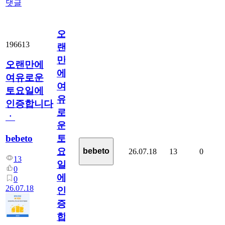
댓글
오
196613
랜
만
오랜만에
에
여유로운
여
토요일에
유
인증합니다
로
ㆍ
운
bebeto
토
요
bebeto
26.07.18
13
0
13
일
0
에
0
26.07.18
인
증
합