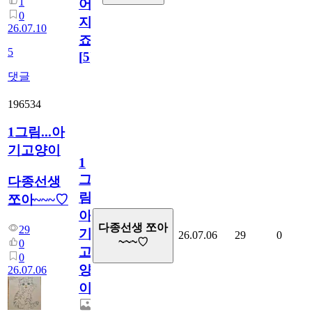
1
어
0
지
26.07.10
죠.?
5
[
5
]
댓글
196534
1그림...아
기고양이
1
그
다종선생
림...
쪼아~~~♡
아
다종선생 쪼아
29
기
26.07.06
29
0
~~~♡
0
고
0
양
26.07.06
이