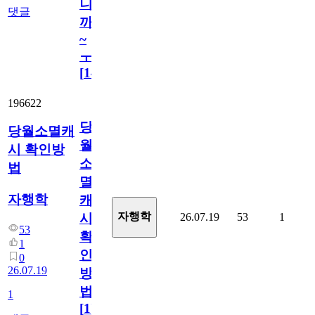
니
댓글
까
~
ㅜ
[
14
]
196622
당
당월소멸캐
월
시 확인방
소
법
멸
자행학
캐
자행학
26.07.19
53
1
시
53
확
1
인
0
26.07.19
방
법
1
[
1
]