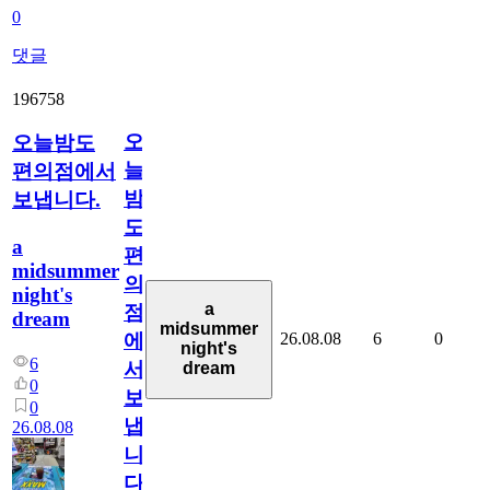
0
댓글
196758
오
오늘밤도
늘
편의점에서
밤
보냅니다.
도
a
편
midsummer
의
night's
a
점
dream
midsummer
26.08.08
6
0
에
night's
6
서
dream
0
보
0
냅
26.08.08
니
다.