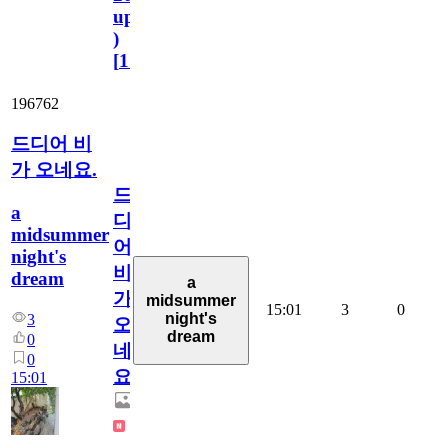
update
)
[
110
]
196762
드디어 비
가 오네요.
드
a
디
midsummer
어
night's
비
dream
a
가
midsummer
15:01
3
0
night's
3
오
dream
0
네
0
요.
15:01