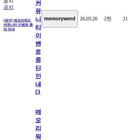
공지
커
공지
뮤
26.03.26
2천
21
memoryword
니
[공지] 메모리워드
커뮤니티 이벤트 중
티
단 안내
이
벤
트
중
단
안
내
[
31
]
메
모
리
워