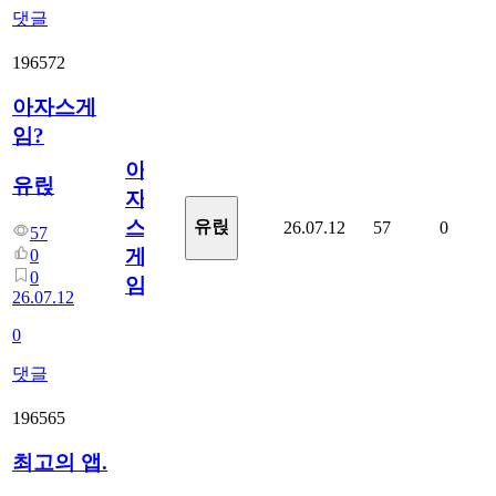
댓글
196572
아자스게
임?
아
유릱
자
스
유릱
26.07.12
57
0
57
게
0
0
임?
26.07.12
0
댓글
196565
최고의 앱.