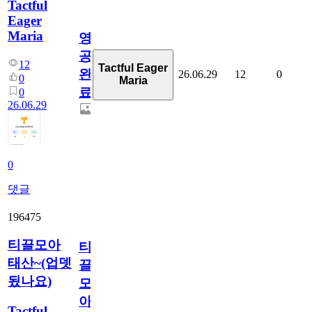
Tactful
Eager
Maria
영
공
12
Tactful Eager
완
26.06.29
12
0
0
Maria
료
0
26.06.29
0
댓글
196475
티끌모아
티
태산~(업뎃
끌
됬나요)
모
아
Tactful