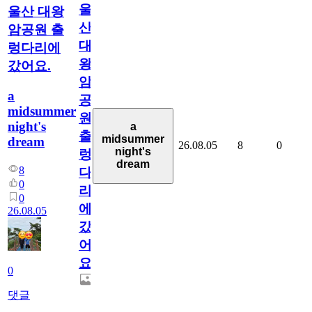
울
울산 대왕
산
암공원 출
대
렁다리에
왕
갔어요.
암
a
공
midsummer
원
night's
a
출
midsummer
dream
26.08.05
8
0
night's
렁
dream
8
다
0
리
0
에
26.08.05
갔
어
요.
0
댓글