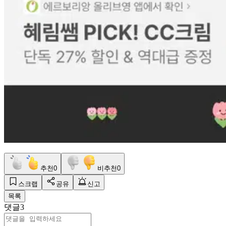
추천
0
비추천
0
스크랩
공유
신고
목록
댓글
3