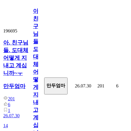
아.
친
구
196695
님
들.
아. 친구님
도
들. 도대체
대
어떻게 지
체
내고 계십
어
니까~ㅜ
떻
만두엄마
만두엄마
26.07.30
201
6
게
지
201
내
6
고
1
26.07.30
계
십
14