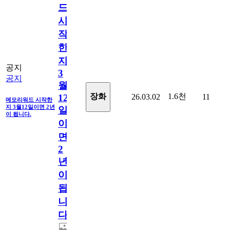
드
시
작
한
지
공지
3
공지
월
1.6천
장화
26.03.02
11
12
메모리워드 시작한
지 3월12일이면 2년
일
이 됩니다.
이
면
2
년
이
됩
니
다.