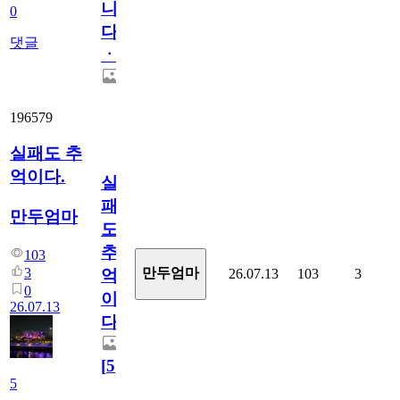
니
0
다
댓글
ㆍ
196579
실패도 추
억이다.
실
패
만두엄마
도
추
103
3
만두엄마
26.07.13
103
3
억
0
이
26.07.13
다.
[
5
]
5