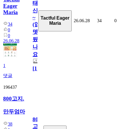
태
Eager
산
Maria
~
Tactful Eager
26.06.28
34
0
Maria
(업
34
0
뎃
0
됬
26.06.28
나
요)
1
[
1
]
댓글
196437
800고지.
만두엄마
800
38
고