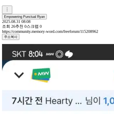
Empowering Punctual Ryan
2025.08.31 08:08
조회
26
추천
0
스크랩
0
https://community.memory-word.com/freeforum/115208962
주소복사