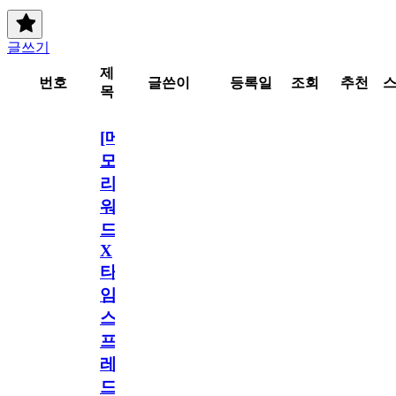
글쓰기
제
번호
글쓴이
등록일
조회
추천
목
[메
모
리
워
드
X
타
임
스
프
레
드]