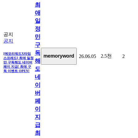
최
애
일
정
공지
만
공지
구
독
[메모리워드X타임
2.5천
memoryword
26.06.05
2
스프레드] 최애 일정
해
만 구독해도 네이버
페이 지급! 최애 구
도
독 이벤트 OPEN!
네
이
버
페
이
지
급!
최