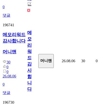
0
댓글
196741
메
메모리워드
모
감사합니다
리
워
머니맨
드
머니맨
26.08.06
30
0
30
감
0
사
0
26.08.06
합
니
0
다
댓글
196730