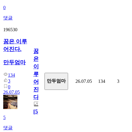
0
댓글
196530
꿈은 이루
어진다.
꿈
은
만두엄마
이
루
134
3
만두엄마
26.07.05
134
3
어
0
진
26.07.05
다.
[
5
]
5
댓글