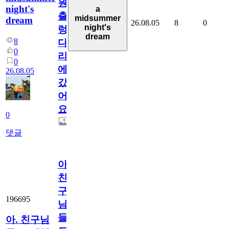
원
night's
a
출
midsummer
dream
26.08.05
8
0
night's
렁
dream
8
다
0
리
0
에
26.08.05
갔
어
요.
0
댓글
아.
친
구
196695
님
들.
아. 친구님