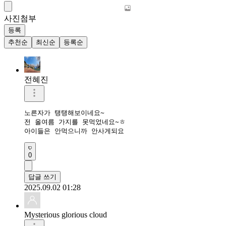
사진첨부
등록
추천순
최신순
등록순
전혜진
노른자가 탱탱해보이네요~

전 올여름 가지를 못먹었네요~ㅎ

아이들은 안먹으니까 안사게되요
0
답글 쓰기
2025.09.02 01:28
Mysterious glorious cloud