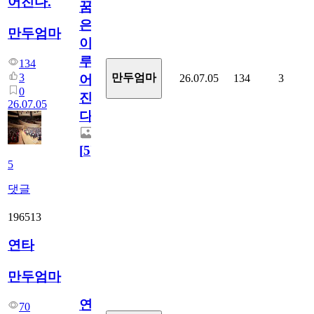
어진다.
꿈
은
만두엄마
이
루
134
3
만두엄마
26.07.05
134
3
어
0
진
26.07.05
다.
[
5
]
5
댓글
196513
연타
만두엄마
연
70