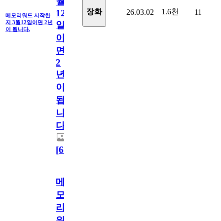
월
1.6천
장화
26.03.02
11
12
메모리워드 시작한
지 3월12일이면 2년
일
이 됩니다.
이
면
2
년
이
됩
니
다.
[
64
]
메
모
리
워