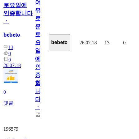
여
토요일에
유
인증합니다
로
ㆍ
운
bebeto
토
요
bebeto
26.07.18
13
0
13
일
0
에
0
26.07.18
인
증
합
니
0
다
댓글
ㆍ
196579