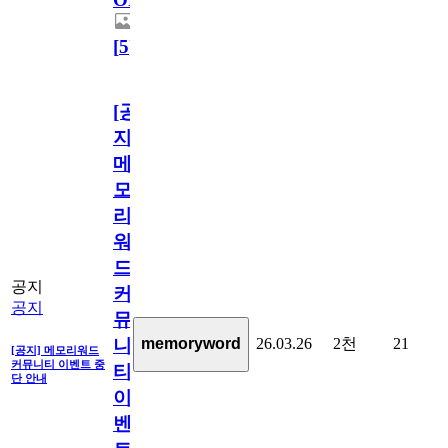
[
5
]
[공
지]
메
모
리
워
드
공지
커
공지
뮤
26.03.26
2천
21
memoryword
니
[공지] 메모리워드
커뮤니티 이벤트 중
티
단 안내
이
벤