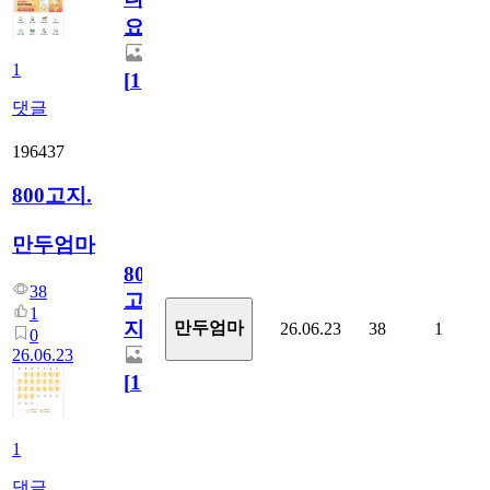
요)
1
[
1
]
댓글
196437
800고지.
만두엄마
800
38
고
1
지.
만두엄마
26.06.23
38
1
0
26.06.23
[
1
]
1
댓글