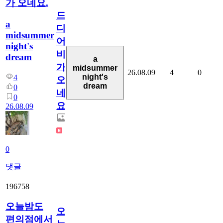
가 오네요.
드
a
디
midsummer
어
night's
비
dream
a
가
midsummer
26.08.09
4
0
night's
4
오
dream
0
네
0
요.
26.08.09
0
댓글
196758
오늘밤도
오
편의점에서