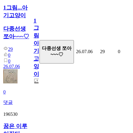
1그림...아
기고양이
1
그
다종선생
림...
쪼아~~~♡
아
다종선생 쪼아
29
기
26.07.06
29
0
~~~♡
0
고
0
양
26.07.06
이
0
댓글
196530
꿈은 이루