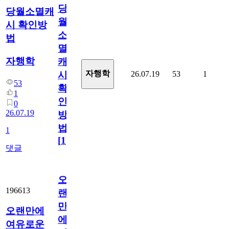
당
당월소멸캐
월
시 확인방
소
법
멸
자행학
캐
자행학
26.07.19
53
1
시
53
확
1
인
0
26.07.19
방
법
1
[
1
]
댓글
오
196613
랜
만
오랜만에
에
여유로운