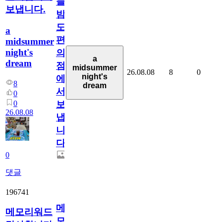
늘
보냅니다.
밤
도
a
편
midsummer
night's
의
a
dream
점
midsummer
26.08.08
8
0
night's
에
8
dream
서
0
0
보
26.08.08
냅
니
다.
0
댓글
196741
메
메모리워드
모