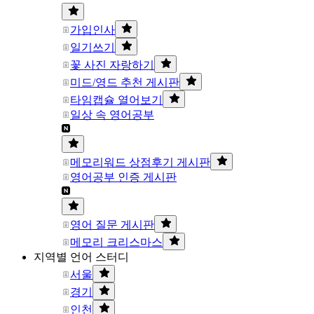
가입인사
일기쓰기
꽃 사진 자랑하기
미드/영드 추천 게시판
타임캡슐 열어보기
일상 속 영어공부
메모리워드 상점후기 게시판
영어공부 인증 게시판
영어 질문 게시판
메모리 크리스마스
지역별 언어 스터디
서울
경기
인천