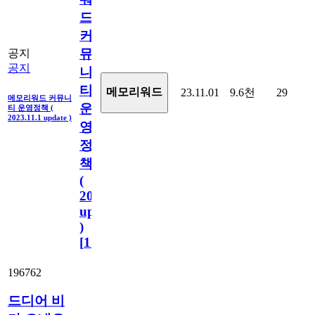
드
커
뮤
공지
공지
니
티
메모리워드
23.11.01
9.6천
29
메모리워드 커뮤니
운
티 운영정책 (
2023.11.1 update )
영
정
책
(
2023.11.1
update
)
[
110
]
196762
드디어 비