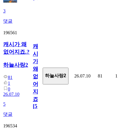
3
댓글
196561
캐시가 왜
캐
없어지죠.?
시
가
하늘사랑2
왜
하늘사랑2
26.07.10
81
1
없
81
1
어
0
지
26.07.10
죠.?
5
[
5
]
댓글
196534