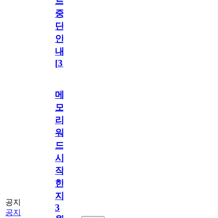
트
중
단
안
내
[
31
]
메
모
리
워
드
시
작
한
지
공지
3
공지