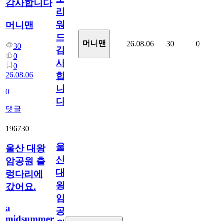
감사합니다
리
워
머니맨
드
머니맨
26.08.06
30
0
30
감
0
사
0
26.08.06
합
니
0
다
댓글
196730
울
울산 대왕
산
암공원 출
대
렁다리에
왕
갔어요.
암
a
공
midsummer