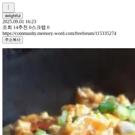
delightful
2025.09.01 16:23
조회
14
추천
0
스크랩
0
https://community.memory-word.com/freeforum/115335274
주소복사