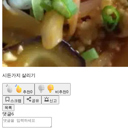
시든가지 살리기
추천
0
비추천
0
스크랩
공유
신고
목록
댓글
6