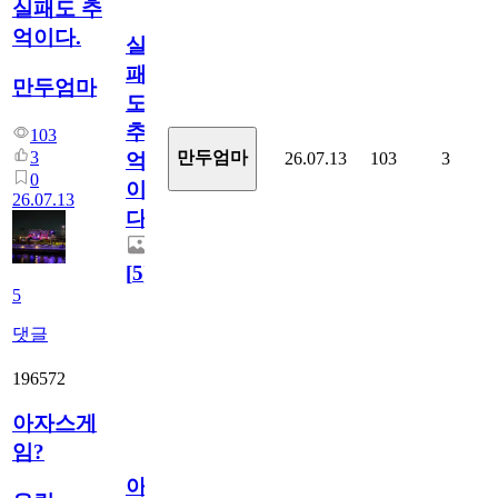
실패도 추
억이다.
실
패
만두엄마
도
추
103
3
만두엄마
26.07.13
103
3
억
0
이
26.07.13
다.
[
5
]
5
댓글
196572
아자스게
임?
아