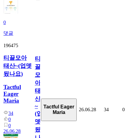
0
댓글
196475
티끌모아
티
태산~(업뎃
끌
됬나요)
모
아
Tactful
태
Eager
산
Maria
~
Tactful Eager
26.06.28
34
0
Maria
(업
34
0
뎃
0
됬
26.06.28
나