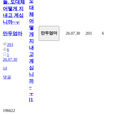
도
들. 도대체
대
어떻게 지
체
내고 계십
어
니까~ㅜ
떻
만두엄마
만두엄마
26.07.30
203
6
게
지
203
내
6
고
1
26.07.30
계
십
14
니
댓글
까
~
ㅜ
[
14
]
196622