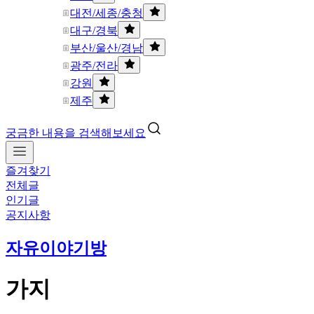
대전/세종/충청
대구/경북
부산/울산/경남
광주/전라
강원
제주
궁금한 내용을 검색해보세요
즐겨찾기
전체글
인기글
공지사항
자유이야기방
가지