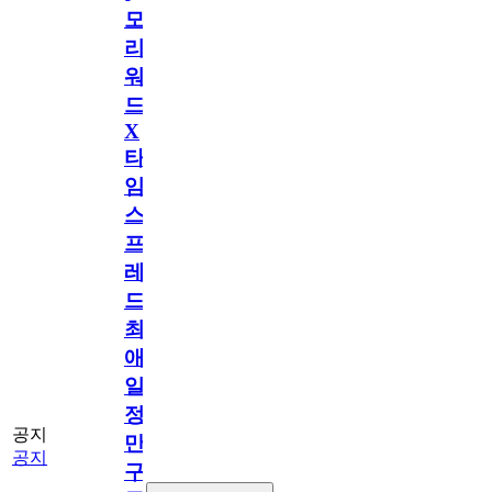
모
리
워
드
X
타
임
스
프
레
드]
최
애
일
정
공지
만
공지
구