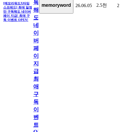
독
[메모리워드X타임
2.5천
memoryword
26.06.05
2
스프레드] 최애 일정
해
만 구독해도 네이버
페이 지급! 최애 구
도
독 이벤트 OPEN!
네
이
버
페
이
지
급!
최
애
구
독
이
벤
트
OPEN!