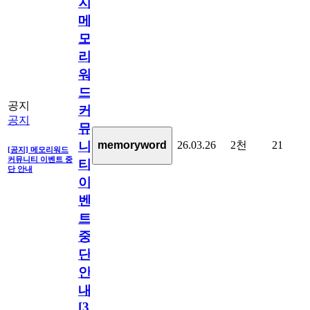
지]
메
모
리
워
드
공지
커
공지
뮤
26.03.26
2천
21
memoryword
니
[공지] 메모리워드
커뮤니티 이벤트 중
티
단 안내
이
벤
트
중
단
안
내
[
31
]