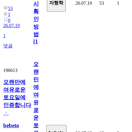
자행학
26.07.19
53
1
시
53
확
1
인
0
26.07.19
방
법
1
[
1
]
댓글
오
196613
랜
만
오랜만에
에
여유로운
여
토요일에
유
인증합니다
로
ㆍ
운
bebeto
토