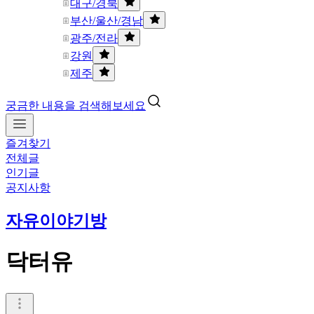
대구/경북
부산/울산/경남
광주/전라
강원
제주
궁금한 내용을 검색해보세요
즐겨찾기
전체글
인기글
공지사항
자유이야기방
닥터유