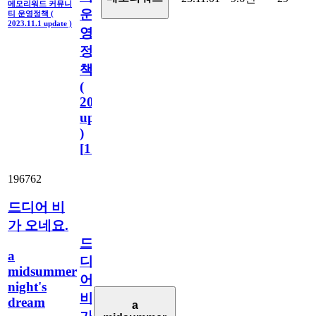
메모리워드 커뮤니
운
티 운영정책 (
2023.11.1 update )
영
정
책
(
2023.11.1
update
)
[
110
]
196762
드디어 비
가 오네요.
드
a
디
midsummer
어
night's
비
dream
a