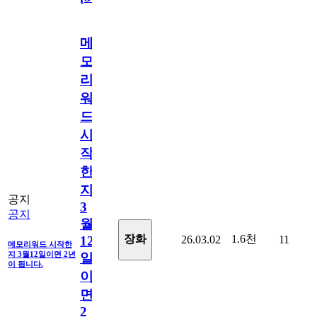
메
모
리
워
드
시
작
한
지
공지
3
공지
월
1.6천
장화
26.03.02
11
12
메모리워드 시작한
지 3월12일이면 2년
일
이 됩니다.
이
면
2