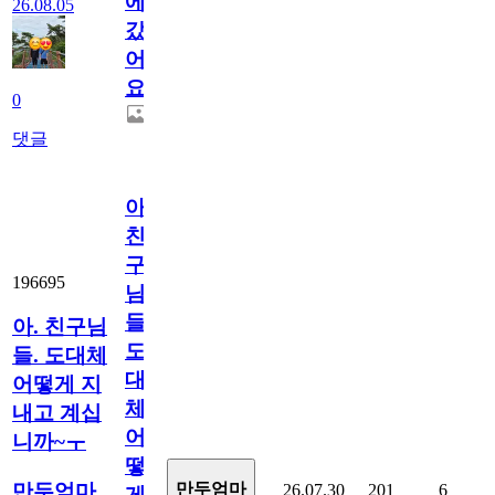
에
26.08.05
갔
어
요.
0
댓글
아.
친
구
196695
님
들.
아. 친구님
도
들. 도대체
대
어떻게 지
체
내고 계십
어
니까~ㅜ
떻
만두엄마
만두엄마
26.07.30
201
6
게