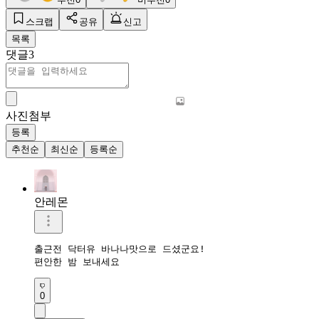
스크랩
공유
신고
목록
댓글
3
사진첨부
등록
추천순
최신순
등록순
안레몬
출근전 닥터유 바나나맛으로 드셨군요!

편안한 밤 보내세요 
0