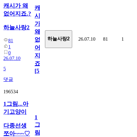
캐시가 왜
캐
없어지죠.?
시
가
하늘사랑2
왜
하늘사랑2
26.07.10
81
1
없
81
1
어
0
지
26.07.10
죠.?
5
[
5
]
댓글
196534
1그림...아
기고양이
1
그
다종선생
림...
쪼아~~~♡