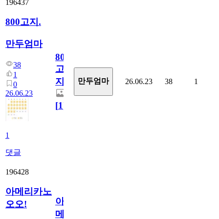
196437
800고지.
만두엄마
800
38
고
1
지.
만두엄마
26.06.23
38
1
0
26.06.23
[
1
]
1
댓글
196428
아메리카노
아
오오!
메