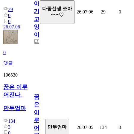
아
다종선생 쪼아
29
기
26.07.06
29
0
~~~♡
0
고
0
양
26.07.06
이
0
댓글
196530
꿈은 이루
어진다.
꿈
은
만두엄마
이
루
134
3
만두엄마
26.07.05
134
3
어
0