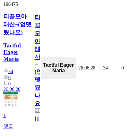
196475
티끌모아
티
태산~(업뎃
끌
됬나요)
모
아
Tactful
태
Eager
산
Maria
~
Tactful Eager
26.06.28
34
0
Maria
(업
34
0
뎃
0
됬
26.06.28
나
요)
1
[
1
]
댓글