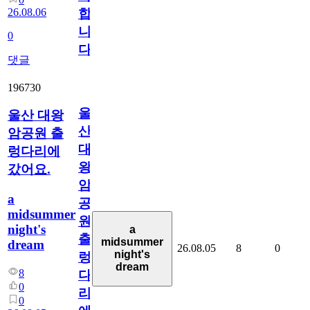
26.08.06
합
니
0
다
댓글
196730
울
울산 대왕
산
암공원 출
대
렁다리에
왕
갔어요.
암
a
공
midsummer
원
night's
a
출
midsummer
dream
26.08.05
8
0
night's
렁
dream
8
다
0
리
0