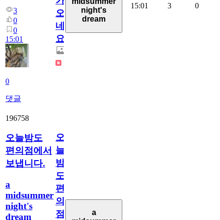
가
midsummer
15:01
3
0
night's
3
오
dream
0
네
0
요.
15:01
0
댓글
196758
오
오늘밤도
늘
편의점에서
밤
보냅니다.
도
a
편
midsummer
의
night's
a
점
dream