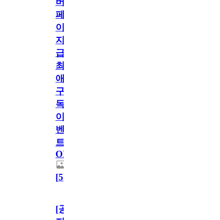
버
페
이
지
급!
최
애
구
독
이
벤
트
OPEN!
[
5
]
[공