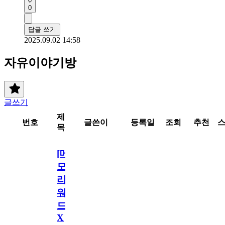
0
답글 쓰기
2025.09.02 14:58
자유이야기방
글쓰기
제
번호
글쓴이
등록일
조회
추천
목
[메
모
리
워
드
X