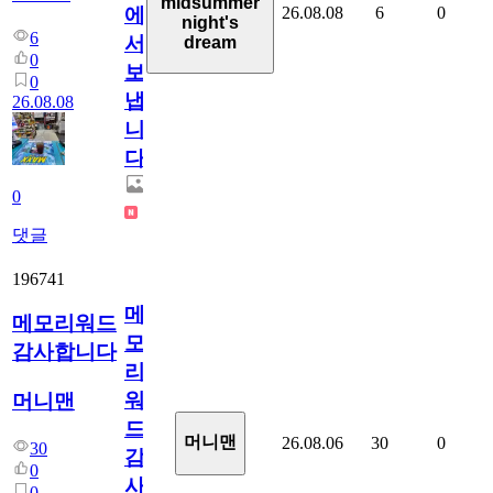
midsummer
26.08.08
6
0
에
night's
6
서
dream
0
보
0
냅
26.08.08
니
다.
0
댓글
196741
메
메모리워드
모
감사합니다
리
워
머니맨
드
머니맨
26.08.06
30
0
30
감
0
사
0