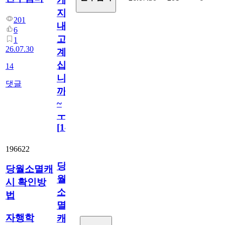
지
201
내
6
고
1
26.07.30
계
십
14
니
댓글
까
~
ㅜ
[
14
]
196622
당
당월소멸캐
월
시 확인방
소
법
멸
자행학
캐