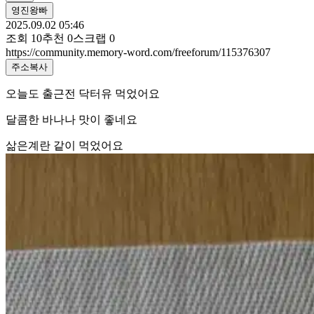
영진왕빠
2025.09.02 05:46
조회
10
추천
0
스크랩
0
https://community.memory-word.com/freeforum/115376307
주소복사
오늘도 출근전 닥터유 먹었어요
달콤한 바나나 맛이 좋네요
삶은계란 같이 먹었어요