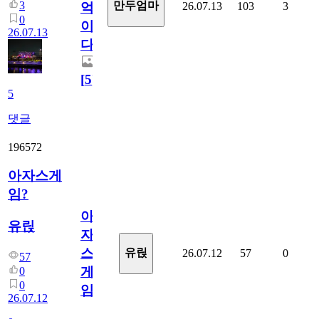
3
만두엄마
26.07.13
103
3
억
0
이
26.07.13
다.
[
5
]
5
댓글
196572
아자스게
임?
아
유릱
자
스
유릱
26.07.12
57
0
57
게
0
0
임?
26.07.12