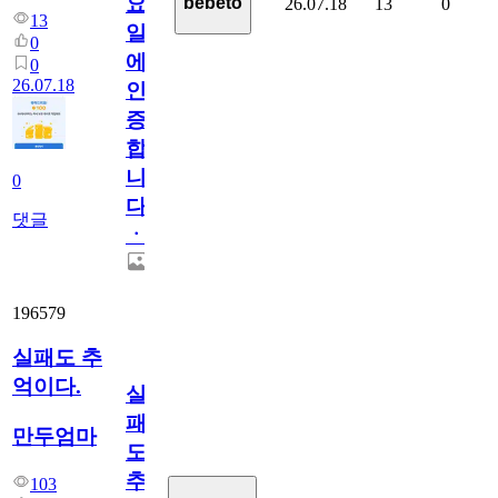
요
bebeto
26.07.18
13
0
13
일
0
에
0
26.07.18
인
증
합
니
0
다
댓글
ㆍ
196579
실패도 추
억이다.
실
패
만두엄마
도
추
103