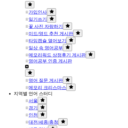
가입인사
일기쓰기
꽃 사진 자랑하기
미드/영드 추천 게시판
타임캡슐 열어보기
일상 속 영어공부
메모리워드 상점후기 게시판
영어공부 인증 게시판
영어 질문 게시판
메모리 크리스마스
지역별 언어 스터디
서울
경기
인천
대전/세종/충청