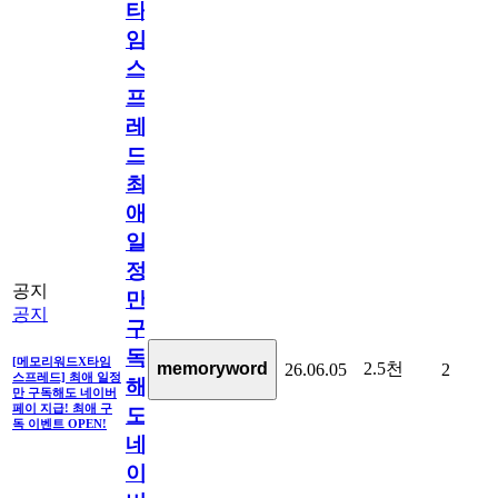
타
임
스
프
레
드]
최
애
일
정
공지
만
공지
구
독
[메모리워드X타임
2.5천
memoryword
26.06.05
2
스프레드] 최애 일정
해
만 구독해도 네이버
페이 지급! 최애 구
도
독 이벤트 OPEN!
네
이