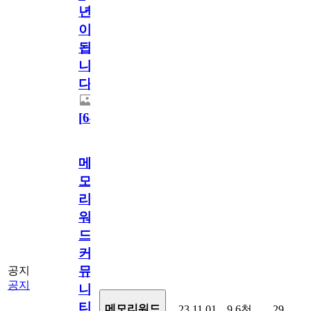
년
이
됩
니
다.
[
64
]
메
모
리
워
드
커
뮤
공지
공지
니
티
메모리워드
23.11.01
9.6천
29