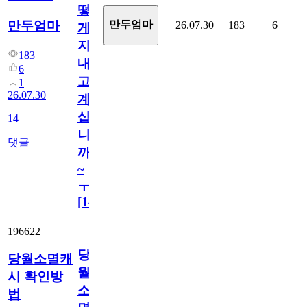
떻
만두엄마
만두엄마
26.07.30
183
6
게
지
183
내
6
고
1
26.07.30
계
십
14
니
댓글
까
~
ㅜ
[
14
]
196622
당
당월소멸캐
월
시 확인방
소
법