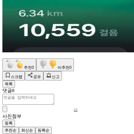
추천
0
비추천
0
스크랩
공유
신고
목록
댓글
8
사진첨부
등록
추천순
최신순
등록순