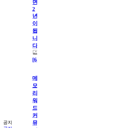
면
2
년
이
됩
니
다.
[
64
]
메
모
리
워
드
커
뮤
공지