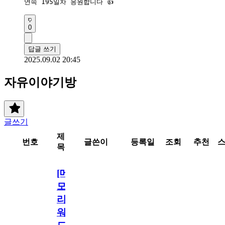
연속 195일차 응원합니다 👍 
0
답글 쓰기
2025.09.02 20:45
자유이야기방
글쓰기
제
번호
글쓴이
등록일
조회
추천
목
[메
모
리
워