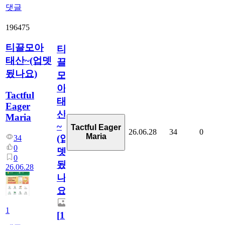
댓글
196475
티끌모아
티
태산~(업뎃
끌
됬나요)
모
아
Tactful
태
Eager
산
Maria
~
Tactful Eager
26.06.28
34
0
Maria
(업
34
0
뎃
0
됬
26.06.28
나
요)
1
[
1
]