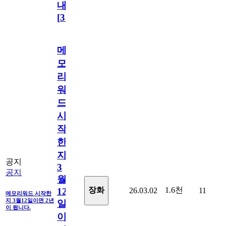
내
[
31
]
메
모
리
워
드
시
작
한
지
공지
3
공지
월
1.6천
장화
26.03.02
11
12
메모리워드 시작한
지 3월12일이면 2년
일
이 됩니다.
이