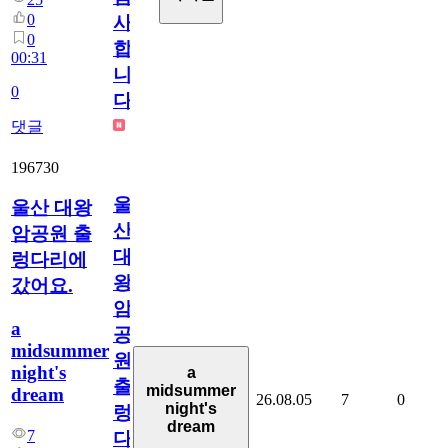
0
사
0
합
00:31
니
0
다
댓글
196730
울
울산 대왕
산
암공원 출
대
렁다리에
왕
갔어요.
암
a
공
midsummer
원
night's
a
출
midsummer
dream
26.08.05
7
0
night's
렁
dream
7
다