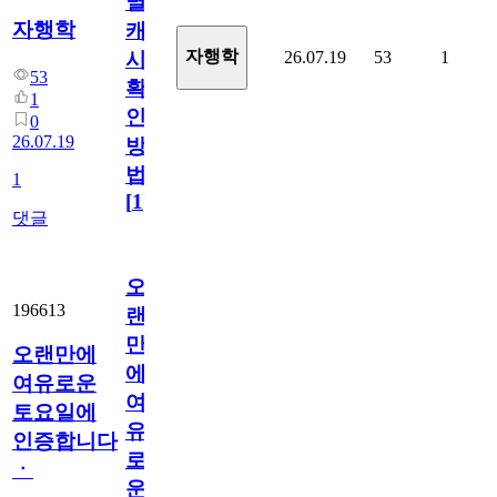
멸
자행학
캐
자행학
26.07.19
53
1
시
53
확
1
인
0
26.07.19
방
법
1
[
1
]
댓글
오
196613
랜
만
오랜만에
에
여유로운
여
토요일에
유
인증합니다
로
ㆍ
운