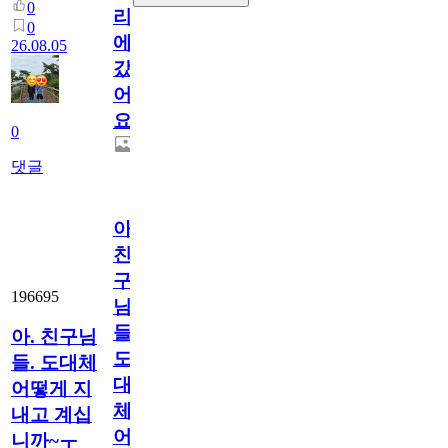
0
리
0
에
26.08.05
갔
어
요.
0
댓글
아.
친
구
196695
님
들.
아. 친구님
도
들. 도대체
대
어떻게 지
체
내고 계십
어
니까~ㅜ