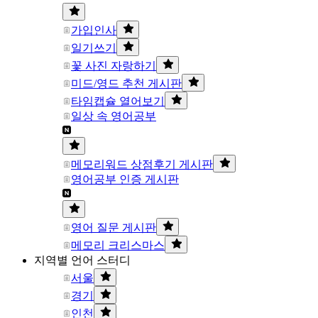
가입인사
일기쓰기
꽃 사진 자랑하기
미드/영드 추천 게시판
타임캡슐 열어보기
일상 속 영어공부
메모리워드 상점후기 게시판
영어공부 인증 게시판
영어 질문 게시판
메모리 크리스마스
지역별 언어 스터디
서울
경기
인천