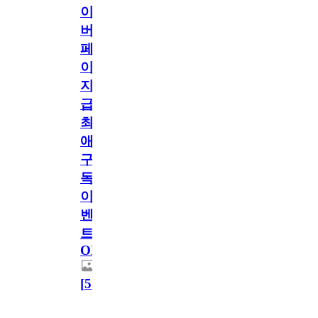
이
버
페
이
지
급!
최
애
구
독
이
벤
트
OPEN!
[
5
]