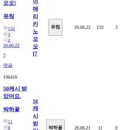
아
오오!
메
유릱
리
카
유릱
26.06.22
132
3
132
노
3
오
2
26.06.22
오!
[
7
]
7
댓글
196416
50캐시 받
았어요.
50
캐
박하꽃
시
11
받
0
박하꽃
26.06.21
11
0