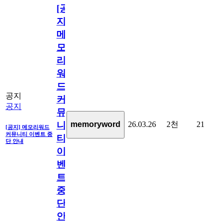
[공
지]
메
모
리
워
드
공지
커
공지
뮤
26.03.26
2천
21
memoryword
니
[공지] 메모리워드
커뮤니티 이벤트 중
티
단 안내
이
벤
트
중
단
안