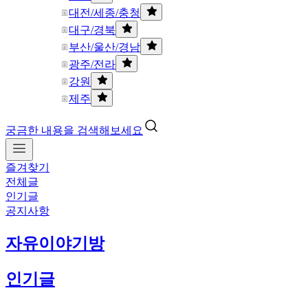
대전/세종/충청
대구/경북
부산/울산/경남
광주/전라
강원
제주
궁금한 내용을 검색해보세요
즐겨찾기
전체글
인기글
공지사항
자유이야기방
인기글