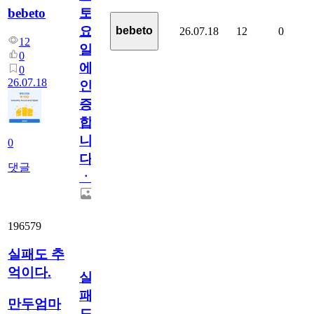
bebeto
토
요
bebeto
26.07.18
12
0
12
일
0
에
0
26.07.18
인
증
합
니
0
다
댓글
ㆍ
196579
실패도 추
억이다.
실
패
만두엄마
도