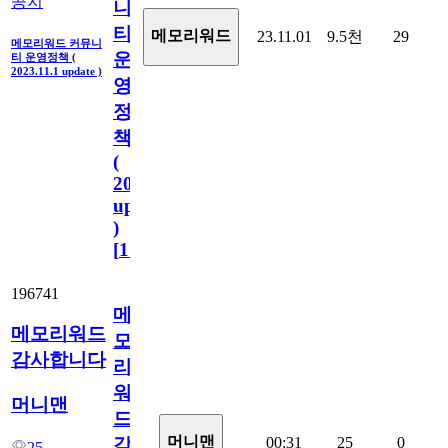
공지
니
티
메모리워드
23.11.01
9.5천
29
메모리워드 커뮤니
운
티 운영정책 (
2023.11.1 update )
영
정
책
(
2023.11.1
update
)
[
110
]
196741
메
메모리워드
모
감사합니다
리
워
머니맨
드
머니맨
00:31
25
0
감
25