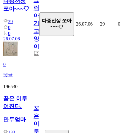
그
다종선생
림...
쪼아~~~♡
아
다종선생 쪼아
29
기
26.07.06
29
0
~~~♡
0
고
0
양
26.07.06
이
0
댓글
196530
꿈은 이루
어진다.
꿈
은
만두엄마
이
루
133