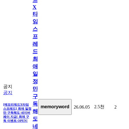
드
X
타
임
스
프
레
드]
최
애
일
정
공지
만
공지
구
독
[메모리워드X타임
2.5천
memoryword
26.06.05
2
스프레드] 최애 일정
해
만 구독해도 네이버
페이 지급! 최애 구
도
독 이벤트 OPEN!
네