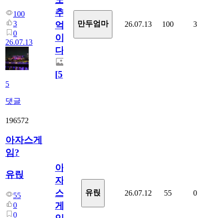
추
100
3
만두엄마
26.07.13
100
3
억
0
이
26.07.13
다.
[
5
]
5
댓글
196572
아자스게
임?
아
유릱
자
스
유릱
26.07.12
55
0
55
게
0
0