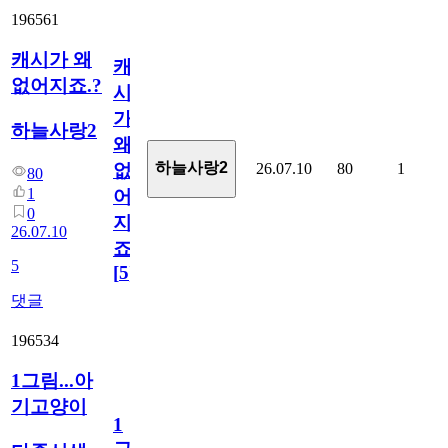
196561
캐시가 왜
캐
없어지죠.?
시
가
하늘사랑2
왜
하늘사랑2
26.07.10
80
1
없
80
1
어
0
지
26.07.10
죠.?
5
[
5
]
댓글
196534
1그림...아
기고양이
1