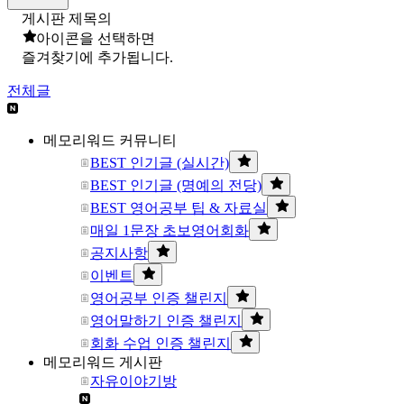
게시판 제목의
아이콘을 선택하면
즐겨찾기에 추가됩니다.
전체글
메모리워드 커뮤니티
BEST 인기글 (실시간)
BEST 인기글 (명예의 전당)
BEST 영어공부 팁 & 자료실
매일 1문장 초보영어회화
공지사항
이벤트
영어공부 인증 챌린지
영어말하기 인증 챌린지
회화 수업 인증 챌린지
메모리워드 게시판
자유이야기방