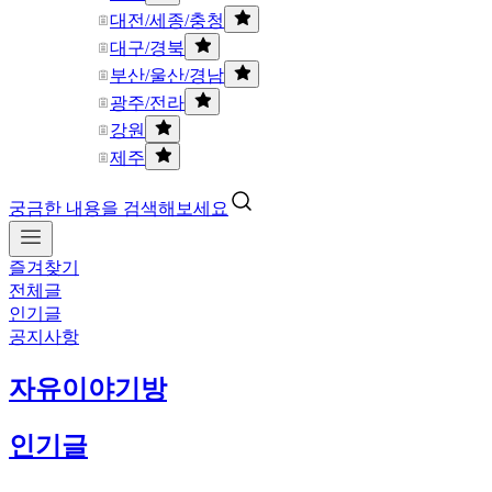
대전/세종/충청
대구/경북
부산/울산/경남
광주/전라
강원
제주
궁금한 내용을 검색해보세요
즐겨찾기
전체글
인기글
공지사항
자유이야기방
인기글