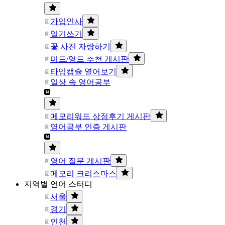
가입인사
일기쓰기
꽃 사진 자랑하기
미드/영드 추천 게시판
타임캡슐 열어보기
일상 속 영어공부
메모리워드 상점후기 게시판
영어공부 인증 게시판
영어 질문 게시판
메모리 크리스마스
지역별 언어 스터디
서울
경기
인천