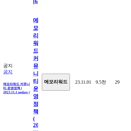
[
64
]
메
모
리
워
드
커
뮤
공지
공지
니
티
메모리워드
23.11.01
9.5천
29
메모리워드 커뮤니
운
티 운영정책 (
2023.11.1 update )
영
정
책
(
2023.11.1