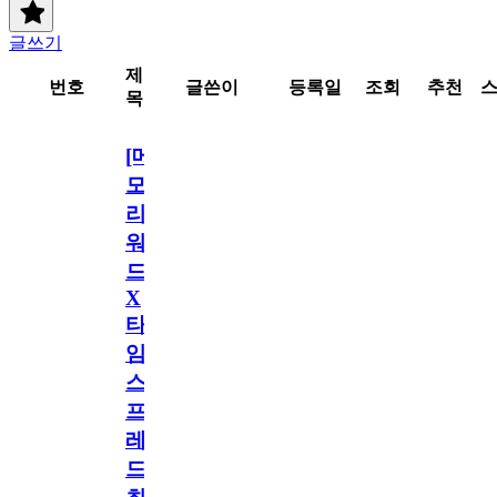
글쓰기
제
번호
글쓴이
등록일
조회
추천
목
[메
모
리
워
드
X
타
임
스
프
레
드]