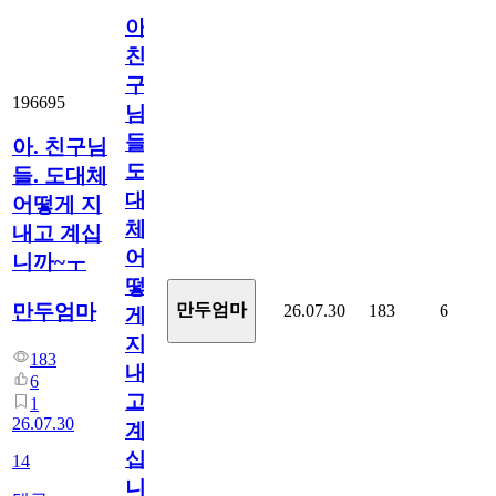
아.
친
구
196695
님
들.
아. 친구님
도
들. 도대체
대
어떻게 지
체
내고 계십
어
니까~ㅜ
떻
만두엄마
만두엄마
26.07.30
183
6
게
지
183
내
6
고
1
26.07.30
계
십
14
니