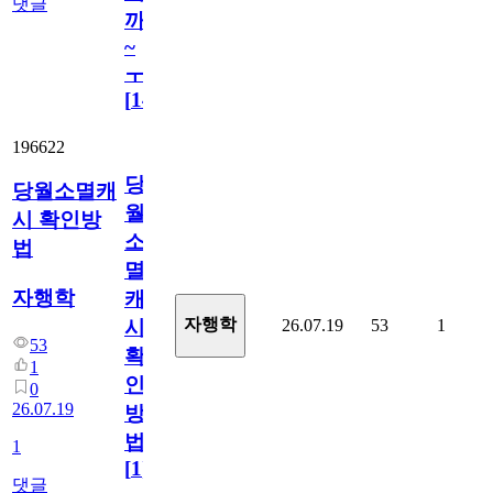
댓글
까
~
ㅜ
[
14
]
196622
당
당월소멸캐
월
시 확인방
소
법
멸
자행학
캐
자행학
26.07.19
53
1
시
53
확
1
인
0
26.07.19
방
법
1
[
1
]
댓글