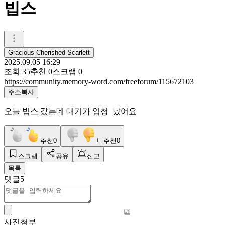
빕스
Gracious Cherished Scarlett
2025.09.05 16:29
조회
35
추천
0
스크랩
0
https://community.memory-word.com/freeforum/115672103
주소복사
오늘 빕스 갔는데 대기가 엄청 났어요
추천
0
비추천
0
스크랩
공유
신고
목록
댓글
5
사진첨부