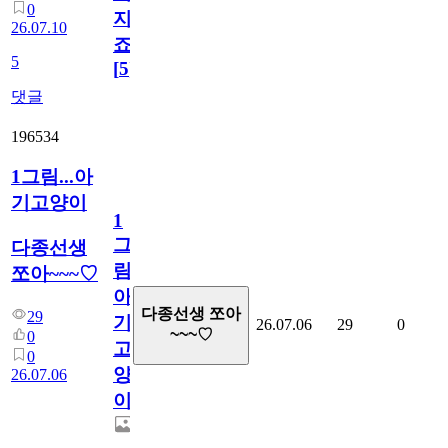
0
지
26.07.10
죠.?
5
[
5
]
댓글
196534
1그림...아
기고양이
1
그
다종선생
림...
쪼아~~~♡
아
다종선생 쪼아
29
기
26.07.06
29
0
~~~♡
0
고
0
양
26.07.06
이