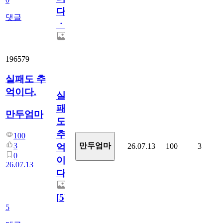
다
댓글
ㆍ
196579
실패도 추
억이다.
실
패
만두엄마
도
추
100
3
만두엄마
26.07.13
100
3
억
0
이
26.07.13
다.
[
5
]
5