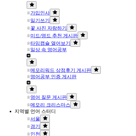
가입인사
일기쓰기
꽃 사진 자랑하기
미드/영드 추천 게시판
타임캡슐 열어보기
일상 속 영어공부
메모리워드 상점후기 게시판
영어공부 인증 게시판
영어 질문 게시판
메모리 크리스마스
지역별 언어 스터디
서울
경기
인천