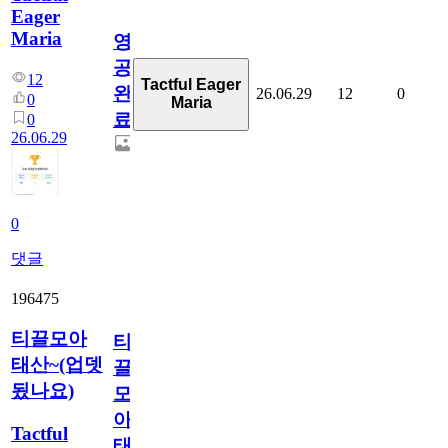
Eager
Maria
영
공
12
Tactful Eager
완
26.06.29
12
0
0
Maria
료
0
26.06.29
0
댓글
196475
티끌모아
티
태산~(업뎃
끌
됬나요)
모
아
Tactful
태