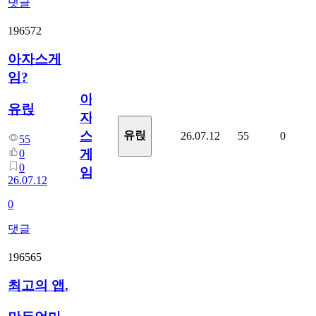
댓글
196572
아자스게
임?
아
유릱
자
스
유릱
26.07.12
55
0
55
게
0
0
임?
26.07.12
0
댓글
196565
최고의 앱.