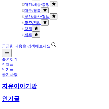
대전/세종/충청
대구/경북
부산/울산/경남
광주/전라
강원
제주
궁금한 내용을 검색해보세요
즐겨찾기
전체글
인기글
공지사항
자유이야기방
인기글