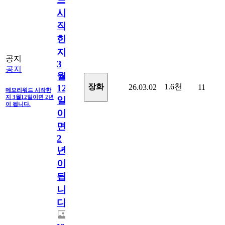
시
작
한
지
공지
3
공지
월
1.6천
장화
26.03.02
11
12
메모리워드 시작한
지 3월12일이면 2년
일
이 됩니다.
이
면
2
년
이
됩
니
다.