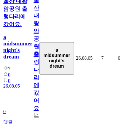
울
울산 대왕
산
암공원 출
대
렁다리에
왕
갔어요.
암
a
공
midsummer
원
night's
a
출
midsummer
dream
26.08.05
7
0
night's
렁
dream
7
다
0
리
0
에
26.08.05
갔
어
요.
0
댓글