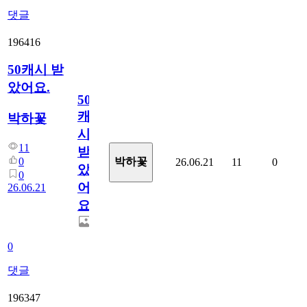
댓글
196416
50캐시 받
았어요.
50
캐
박하꽃
시
11
받
0
박하꽃
26.06.21
11
0
았
0
어
26.06.21
요.
0
댓글
196347