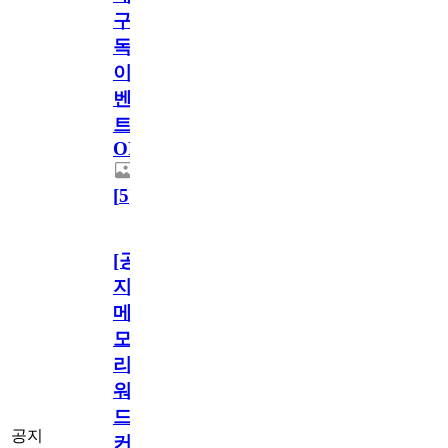
구
독
이
벤
트
OPEN!
[
5
]
[공
지]
메
모
리
워
드
공지
커