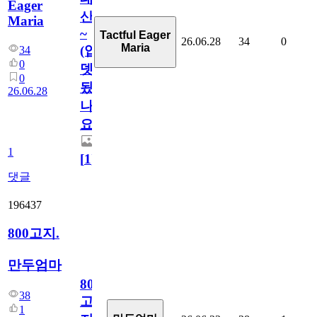
Eager
산
Maria
~
Tactful Eager
26.06.28
34
0
Maria
(업
34
0
뎃
0
됬
26.06.28
나
요)
1
[
1
]
댓글
196437
800고지.
만두엄마
800
38
고
1