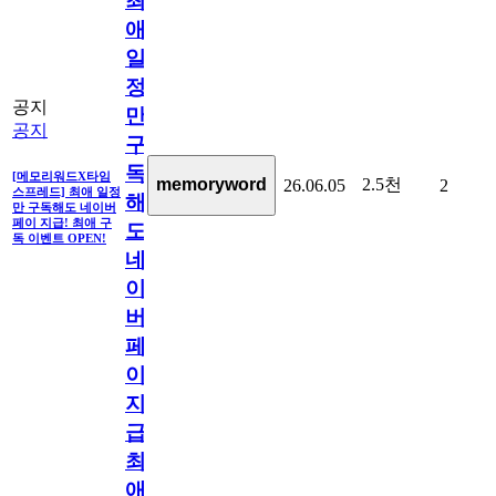
최
애
일
정
공지
만
공지
구
독
[메모리워드X타임
2.5천
memoryword
26.06.05
2
스프레드] 최애 일정
해
만 구독해도 네이버
페이 지급! 최애 구
도
독 이벤트 OPEN!
네
이
버
페
이
지
급!
최
애