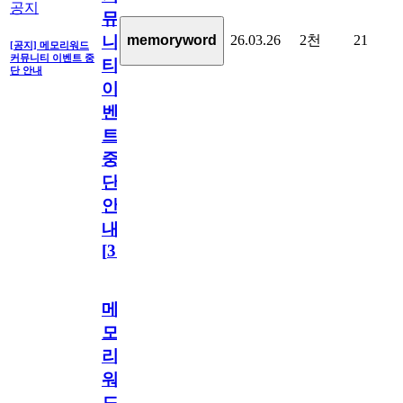
공지
뮤
26.03.26
2천
21
memoryword
니
[공지] 메모리워드
커뮤니티 이벤트 중
티
단 안내
이
벤
트
중
단
안
내
[
31
]
메
모
리
워
드