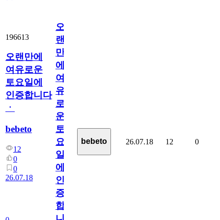
오
196613
랜
만
오랜만에
에
여유로운
여
토요일에
유
인증합니다
로
ㆍ
운
bebeto
토
요
bebeto
26.07.18
12
0
12
일
0
에
0
26.07.18
인
증
합
니
0