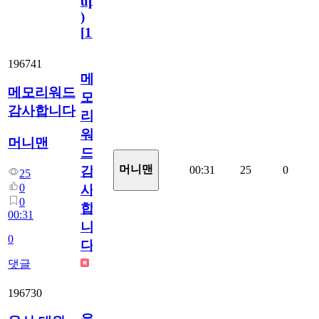
update
)
[
110
]
196741
메
메모리워드
모
감사합니다
리
워
머니맨
드
머니맨
00:31
25
0
감
25
0
사
0
합
00:31
니
0
다
댓글
196730