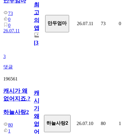
만두엄마
최
고
73
0
의
만두엄마
26.07.11
73
0
0
앱.
26.07.11
[
3
]
3
댓글
196561
캐시가 왜
캐
없어지죠.?
시
가
하늘사랑2
왜
하늘사랑2
26.07.10
80
1
없
80
1
어