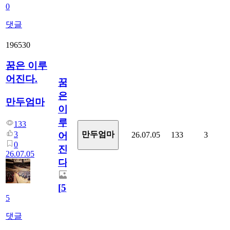
0
댓글
196530
꿈은 이루
어진다.
꿈
은
만두엄마
이
루
133
3
만두엄마
26.07.05
133
3
어
0
진
26.07.05
다.
[
5
]
5
댓글