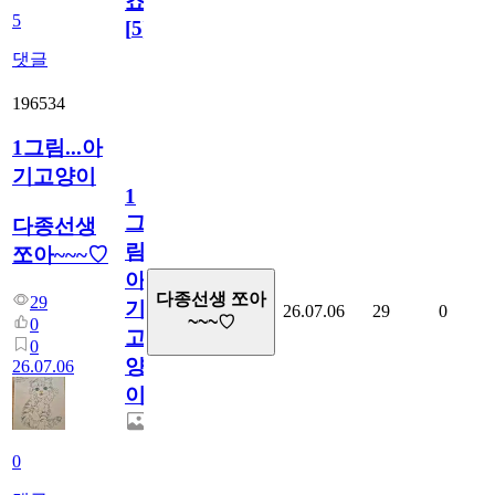
죠.?
5
[
5
]
댓글
196534
1그림...아
기고양이
1
그
다종선생
림...
쪼아~~~♡
아
다종선생 쪼아
29
기
26.07.06
29
0
~~~♡
0
고
0
양
26.07.06
이
0