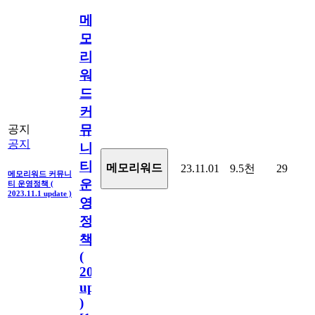
메
모
리
워
드
커
뮤
공지
공지
니
티
메모리워드
23.11.01
9.5천
29
메모리워드 커뮤니
운
티 운영정책 (
2023.11.1 update )
영
정
책
(
2023.11.1
update
)