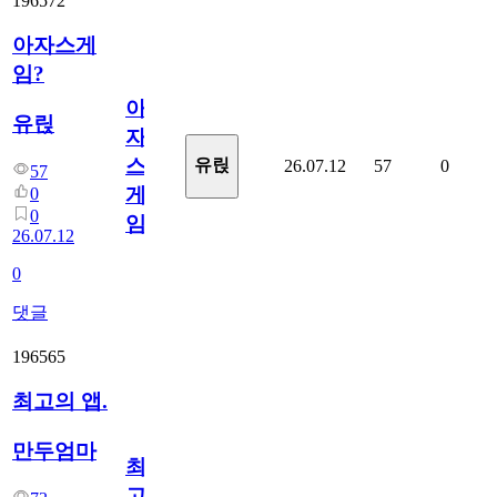
196572
아자스게
임?
아
유릱
자
스
유릱
26.07.12
57
0
57
게
0
0
임?
26.07.12
0
댓글
196565
최고의 앱.
만두엄마
최
고