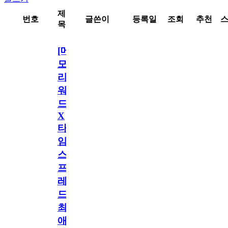
제
번호
글쓴이
등록일
조회
추천
목
[메
모
리
워
드
X
타
임
스
프
레
드]
최
애