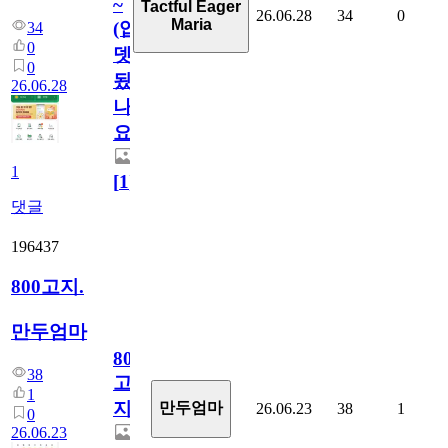
~
Tactful Eager
26.06.28
34
0
Maria
(업
34
0
뎃
0
됬
26.06.28
나
요)
1
[
1
]
댓글
196437
800고지.
만두엄마
800
38
고
1
지.
만두엄마
26.06.23
38
1
0
26.06.23