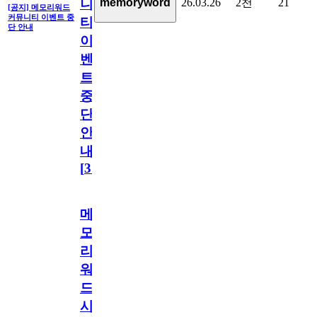
26.03.26
2천
21
memoryword
니
[공지] 메모리워드
커뮤니티 이벤트 중
티
단 안내
이
벤
트
중
단
안
내
[
31
]
메
모
리
워
드
시