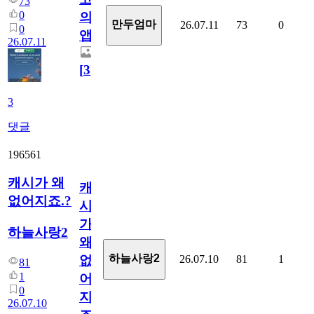
73
0
의
만두엄마
26.07.11
73
0
0
앱.
26.07.11
[
3
]
3
댓글
196561
캐시가 왜
캐
없어지죠.?
시
가
하늘사랑2
왜
하늘사랑2
26.07.10
81
1
없
81
1
어
0
지
26.07.10