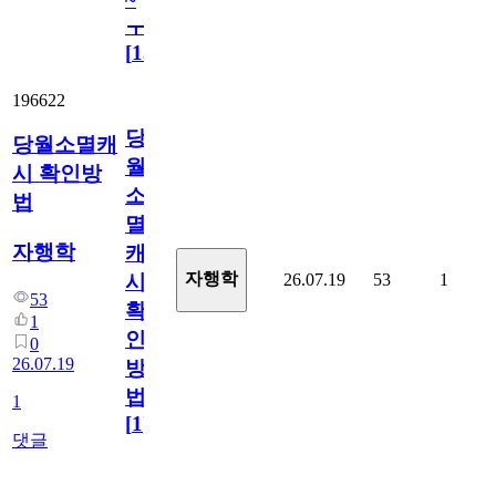
ㅜ
[
15
]
196622
당
당월소멸캐
월
시 확인방
소
법
멸
자행학
캐
자행학
26.07.19
53
1
시
53
확
1
인
0
26.07.19
방
법
1
[
1
]
댓글