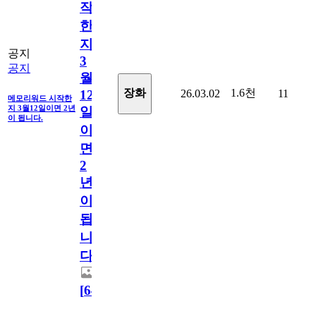
작
한
지
공지
3
공지
월
1.6천
장화
26.03.02
11
12
메모리워드 시작한
지 3월12일이면 2년
일
이 됩니다.
이
면
2
년
이
됩
니
다.
[
64
]