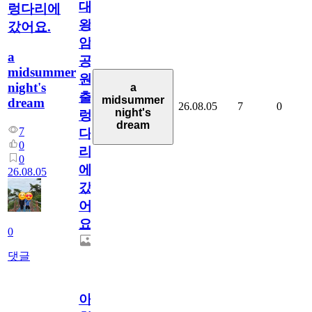
대
렁다리에
왕
갔어요.
암
a
공
midsummer
원
night's
a
출
midsummer
dream
26.08.05
7
0
night's
렁
dream
7
다
0
리
0
에
26.08.05
갔
어
요.
0
댓글
아.