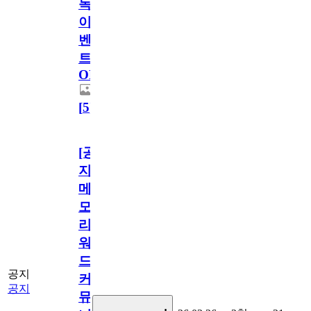
독
이
벤
트
OPEN!
[
5
]
[공
지]
메
모
리
워
드
공지
커
공지
뮤