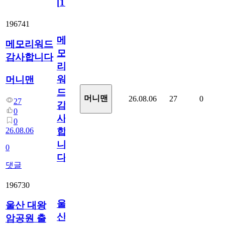
[
110
]
196741
메
메모리워드
모
감사합니다
리
워
머니맨
드
머니맨
26.08.06
27
0
27
감
0
사
0
26.08.06
합
니
0
다
댓글
196730
울
울산 대왕
산
암공원 출