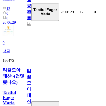
공
12
Tactful Eager
완
26.06.29
12
0
0
Maria
료
0
26.06.29
0
댓글
196475
티끌모아
티
태산~(업뎃
끌
됬나요)
모
아
Tactful
태
Eager
산
Maria