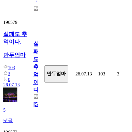
ㆍ
196579
실패도 추
억이다.
실
패
만두엄마
도
추
103
3
만두엄마
26.07.13
103
3
억
0
이
26.07.13
다.
[
5
]
5
댓글