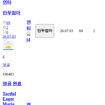
연타
만두엄마
연
69
2
타
만두엄마
26.07.03
69
2
0
26.07.03
[
4
]
4
댓글
196483
영공 완료
Tactful
Eager
Maria
영