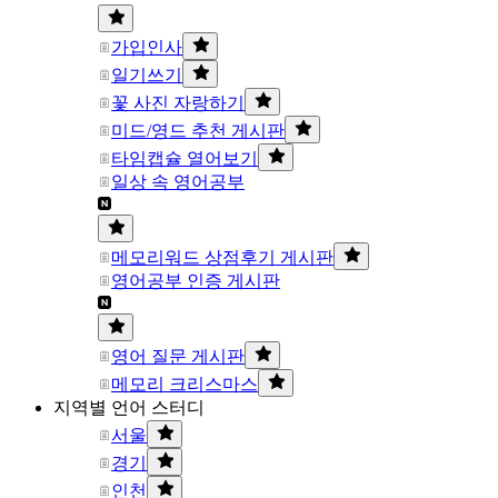
가입인사
일기쓰기
꽃 사진 자랑하기
미드/영드 추천 게시판
타임캡슐 열어보기
일상 속 영어공부
메모리워드 상점후기 게시판
영어공부 인증 게시판
영어 질문 게시판
메모리 크리스마스
지역별 언어 스터디
서울
경기
인천