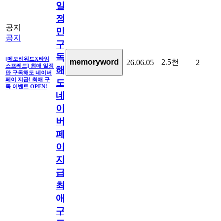
일
정
공지
만
공지
구
독
[메모리워드X타임
2.5천
memoryword
26.06.05
2
스프레드] 최애 일정
해
만 구독해도 네이버
페이 지급! 최애 구
도
독 이벤트 OPEN!
네
이
버
페
이
지
급!
최
애
구