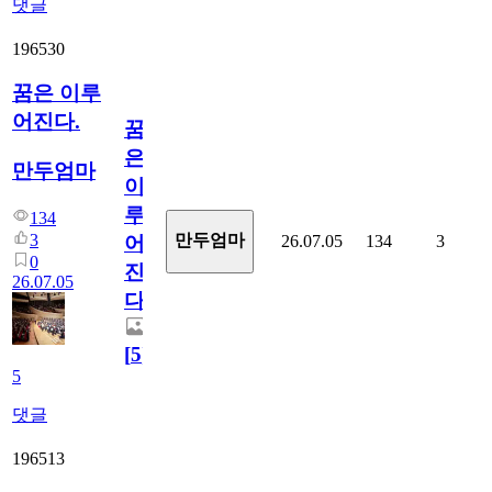
댓글
196530
꿈은 이루
어진다.
꿈
은
만두엄마
이
루
134
3
만두엄마
26.07.05
134
3
어
0
진
26.07.05
다.
[
5
]
5
댓글
196513