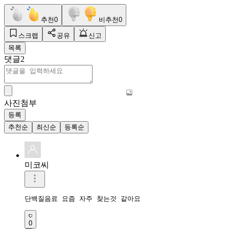
추천
0
비추천
0
스크랩
공유
신고
목록
댓글
2
사진첨부
등록
추천순
최신순
등록순
미코씨
단백질음료 요즘 자주 찾는것 같아요 
0