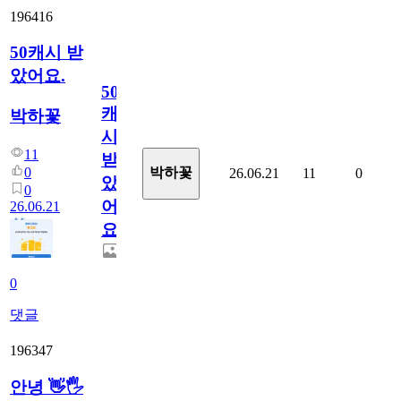
196416
50캐시 받
았어요.
50
캐
박하꽃
시
11
받
0
박하꽃
26.06.21
11
0
았
0
어
26.06.21
요.
0
댓글
196347
안녕 👋🖐