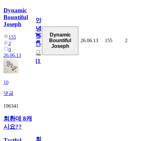
Dynamic
Bountiful
안
Joseph
녕
Dynamic
👋
155
26.06.13
155
2
Bountiful
2
🖐
Joseph
0
26.06.13
[
10
]
10
댓글
196341
회환데 8캐
시요??
회
Tactful