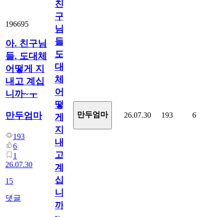
친
구
196695
님
들.
아. 친구님
도
들. 도대체
대
어떻게 지
체
내고 계십
어
니까~ㅜ
떻
만두엄마
만두엄마
26.07.30
193
6
게
지
193
내
6
고
1
26.07.30
계
십
15
니
댓글
까
~