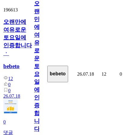
오
196613
랜
만
오랜만에
에
여유로운
여
토요일에
유
인증합니다
로
ㆍ
운
bebeto
토
요
bebeto
26.07.18
12
0
12
일
0
에
0
26.07.18
인
증
합
니
0
다
댓글