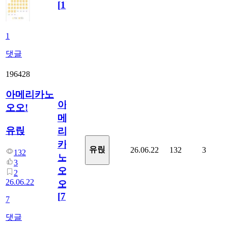
[
1
]
1
댓글
196428
아메리카노
아
오오!
메
유릱
리
카
유릱
26.06.22
132
3
132
노
3
오
2
26.06.22
오!
[
7
]
7
댓글