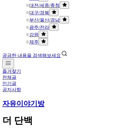
대전/세종/충청
대구/경북
부산/울산/경남
광주/전라
강원
제주
궁금한 내용을 검색해보세요
즐겨찾기
전체글
인기글
공지사항
자유이야기방
더 단백