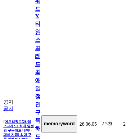
워
드
X
타
임
스
프
레
드]
최
애
일
정
공지
만
공지
구
독
[메모리워드X타임
2.5천
memoryword
26.06.05
2
스프레드] 최애 일정
해
만 구독해도 네이버
페이 지급! 최애 구
도
독 이벤트 OPEN!