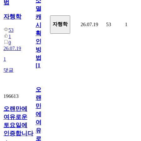
소
법
멸
자행학
캐
자행학
26.07.19
53
1
시
53
확
1
인
0
26.07.19
방
법
1
[
1
]
댓글
오
196613
랜
만
오랜만에
에
여유로운
여
토요일에
유
인증합니다
로