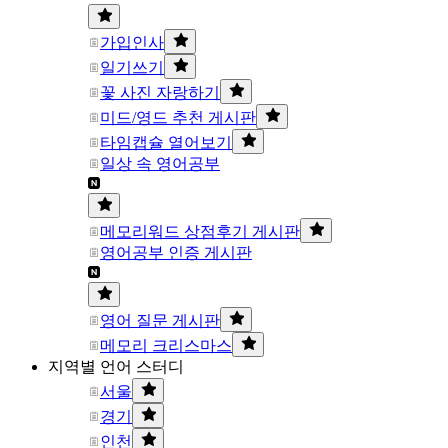
가입인사
일기쓰기
꽃 사진 자랑하기
미드/영드 추천 게시판
타임캡슐 열어보기
일상 속 영어공부
메모리워드 상점후기 게시판
영어공부 인증 게시판
영어 질문 게시판
메모리 크리스마스
지역별 언어 스터디
서울
경기
인천