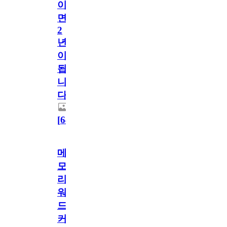
이
면
2
년
이
됩
니
다.
[
64
]
메
모
리
워
드
커