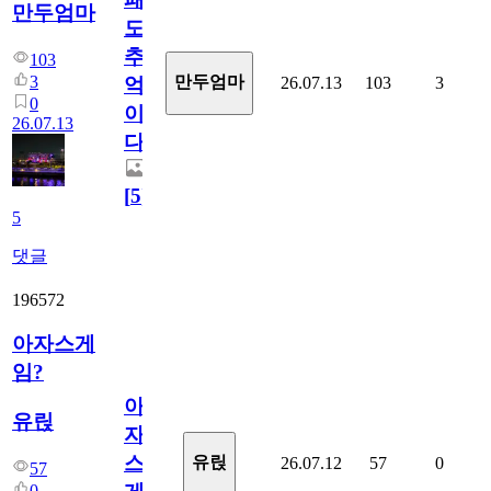
만두엄마
도
추
103
3
만두엄마
26.07.13
103
3
억
0
이
26.07.13
다.
[
5
]
5
댓글
196572
아자스게
임?
아
유릱
자
스
유릱
26.07.12
57
0
57
0