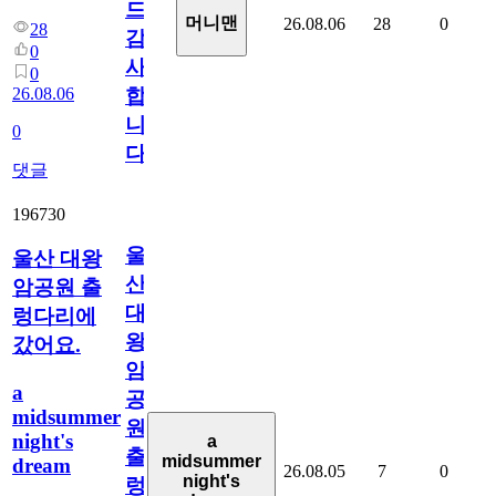
드
머니맨
26.08.06
28
0
28
감
0
사
0
26.08.06
합
니
0
다
댓글
196730
울
울산 대왕
산
암공원 출
대
렁다리에
왕
갔어요.
암
a
공
midsummer
원
night's
a
출
midsummer
dream
26.08.05
7
0
night's
렁