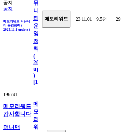
뮤
공지
공지
니
티
메모리워드
23.11.01
9.5천
29
메모리워드 커뮤니
운
티 운영정책 (
2023.11.1 update )
영
정
책
(
2023.11.1
update
)
[
110
]
196741
메
메모리워드
모
감사합니다
리
워
머니맨