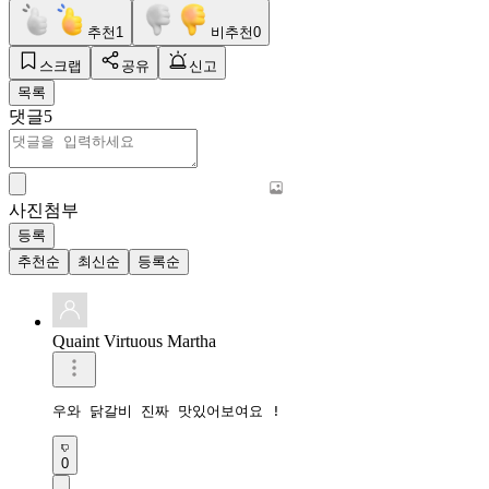
추천
1
비추천
0
스크랩
공유
신고
목록
댓글
5
사진첨부
등록
추천순
최신순
등록순
Quaint Virtuous Martha
우와 닭갈비 진짜 맛있어보여요 !
0