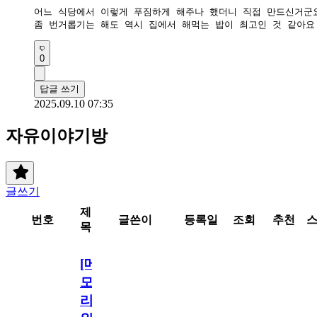
어느 식당에서 이렇게 푸짐하게 해주나 했더니 직접 만드신거군요
좀 번거롭기는 해도 역시 집에서 해먹는 밥이 최고인 것 같아요
0
답글 쓰기
2025.09.10 07:35
자유이야기방
글쓰기
제
번호
글쓴이
등록일
조회
추천
목
[메
모
리