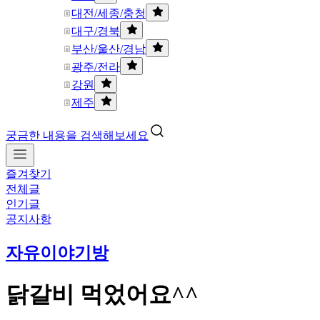
대전/세종/충청
대구/경북
부산/울산/경남
광주/전라
강원
제주
궁금한 내용을 검색해보세요
즐겨찾기
전체글
인기글
공지사항
자유이야기방
닭갈비 먹었어요^^