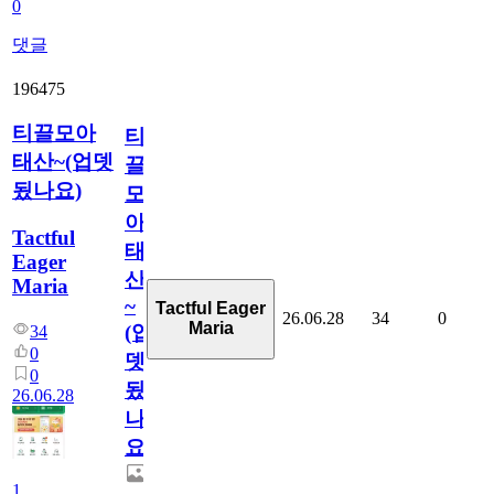
0
댓글
196475
티끌모아
티
태산~(업뎃
끌
됬나요)
모
아
Tactful
태
Eager
산
Maria
~
Tactful Eager
26.06.28
34
0
Maria
(업
34
0
뎃
0
됬
26.06.28
나
요)
1