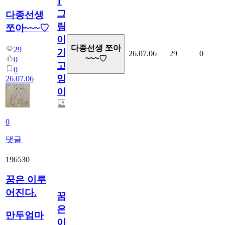
1
그
다종선생
림...
쪼아~~~♡
아
다종선생 쪼아
29
기
26.07.06
29
0
~~~♡
0
고
0
양
26.07.06
이
0
댓글
196530
꿈은 이루
어진다.
꿈
은
만두엄마
이