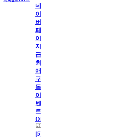
네
이
버
페
이
지
급!
최
애
구
독
이
벤
트
OPEN!
[
5
]