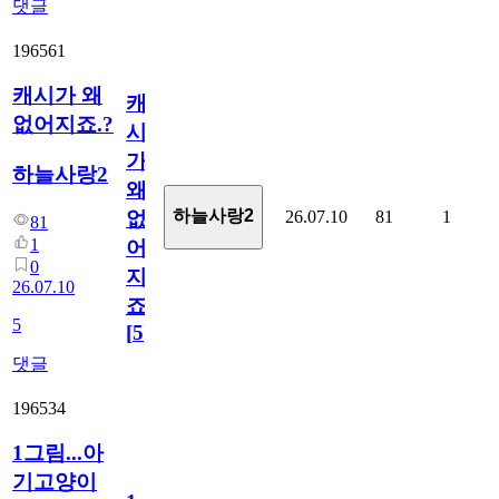
댓글
196561
캐시가 왜
캐
없어지죠.?
시
가
하늘사랑2
왜
하늘사랑2
26.07.10
81
1
없
81
1
어
0
지
26.07.10
죠.?
5
[
5
]
댓글
196534
1그림...아
기고양이