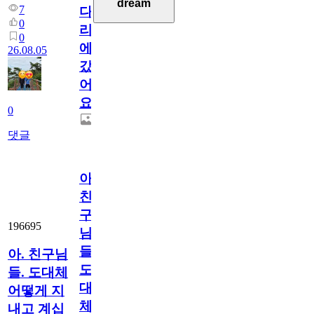
dream
7
다
0
리
0
에
26.08.05
갔
어
요.
0
댓글
아.
친
구
196695
님
들.
아. 친구님
도
들. 도대체
대
어떻게 지
체
내고 계십