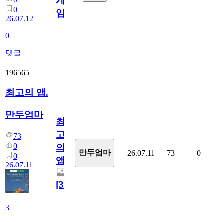
게
0
임?
26.07.12
0
댓글
196565
최고의 앱.
만두엄마
최
고
73
0
의
만두엄마
26.07.11
73
0
0
앱.
26.07.11
[
3
]
3