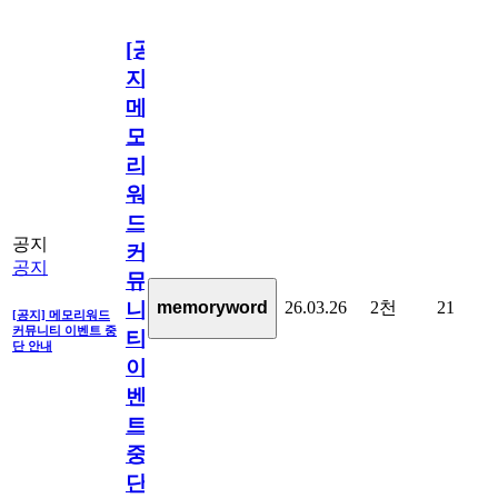
[공
지]
메
모
리
워
드
공지
커
공지
뮤
26.03.26
2천
21
memoryword
니
[공지] 메모리워드
커뮤니티 이벤트 중
티
단 안내
이
벤
트
중
단