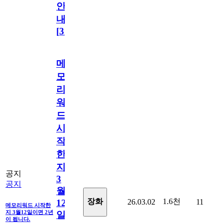
안
내
[
31
]
메
모
리
워
드
시
작
한
지
공지
3
공지
월
1.6천
장화
26.03.02
11
12
메모리워드 시작한
지 3월12일이면 2년
일
이 됩니다.