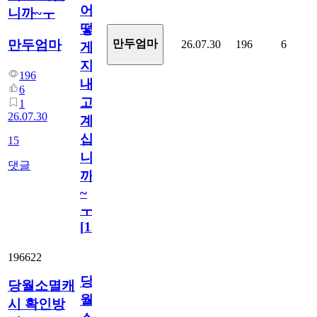
어
니까~ㅜ
떻
만두엄마
만두엄마
26.07.30
196
6
게
지
196
내
6
고
1
26.07.30
계
십
15
니
댓글
까
~
ㅜ
[
15
]
196622
당
당월소멸캐
월
시 확인방