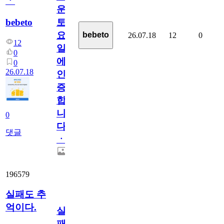
ㆍ
운
bebeto
토
요
bebeto
26.07.18
12
0
12
일
0
에
0
26.07.18
인
증
합
니
0
다
댓글
ㆍ
196579
실패도 추
억이다.
실
패