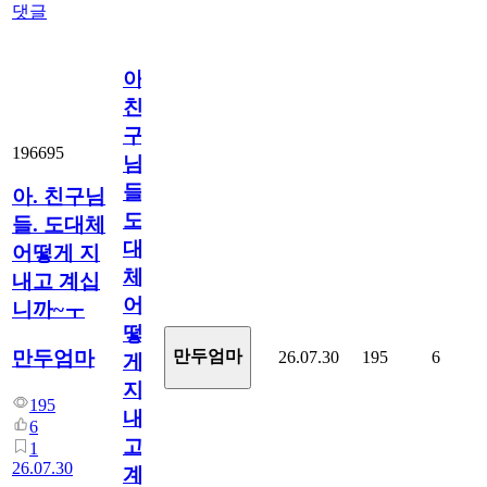
댓글
아.
친
구
196695
님
들.
아. 친구님
도
들. 도대체
대
어떻게 지
체
내고 계십
어
니까~ㅜ
떻
만두엄마
만두엄마
26.07.30
195
6
게
지
195
내
6
고
1
26.07.30
계