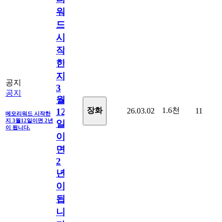
워
드
시
작
한
지
공지
3
공지
월
1.6천
장화
26.03.02
11
12
메모리워드 시작한
지 3월12일이면 2년
일
이 됩니다.
이
면
2
년
이
됩
니