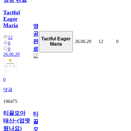
Tactful
Eager
Maria
영
공
12
Tactful Eager
완
26.06.29
12
0
0
Maria
료
0
26.06.29
0
댓글
196475
티끌모아
티
태산~(업뎃
끌
됬나요)
모