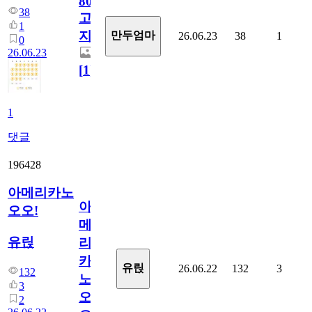
800
38
고
1
지.
만두엄마
26.06.23
38
1
0
26.06.23
[
1
]
1
댓글
196428
아메리카노
아
오오!
메
유릱
리
카
유릱
26.06.22
132
3
132
노
3
오
2