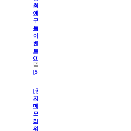
최
애
구
독
이
벤
트
OPEN!
[
5
]
[공
지]
메
모
리
워