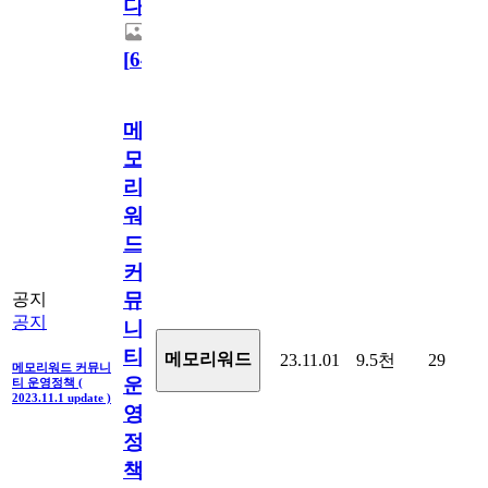
다.
[
64
]
메
모
리
워
드
커
뮤
공지
공지
니
티
메모리워드
23.11.01
9.5천
29
메모리워드 커뮤니
운
티 운영정책 (
2023.11.1 update )
영
정
책