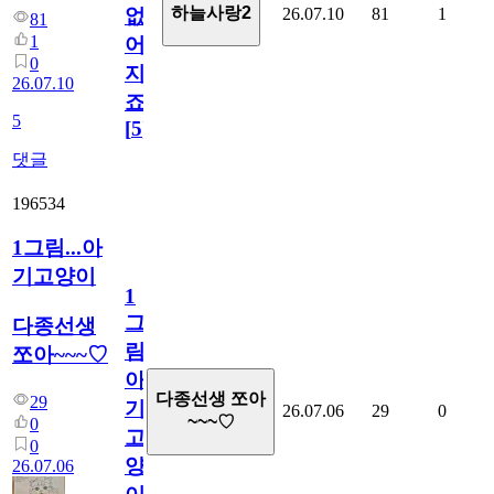
하늘사랑2
26.07.10
81
1
없
81
1
어
0
지
26.07.10
죠.?
5
[
5
]
댓글
196534
1그림...아
기고양이
1
그
다종선생
림...
쪼아~~~♡
아
다종선생 쪼아
29
기
26.07.06
29
0
~~~♡
0
고
0
양
26.07.06