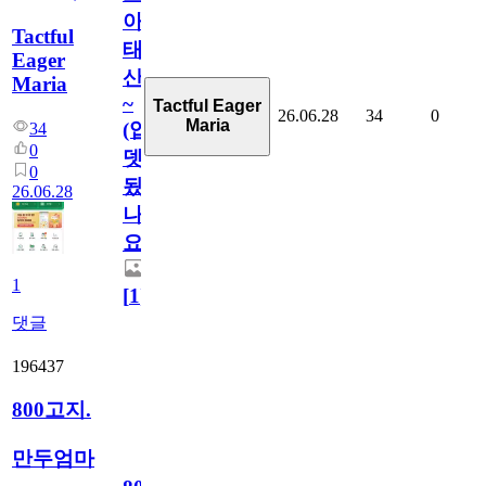
아
Tactful
태
Eager
산
Maria
~
Tactful Eager
26.06.28
34
0
Maria
(업
34
0
뎃
0
됬
26.06.28
나
요)
1
[
1
]
댓글
196437
800고지.
만두엄마