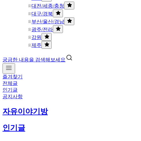
대전/세종/충청
대구/경북
부산/울산/경남
광주/전라
강원
제주
궁금한 내용을 검색해보세요
즐겨찾기
전체글
인기글
공지사항
자유이야기방
인기글