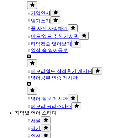
가입인사
일기쓰기
꽃 사진 자랑하기
미드/영드 추천 게시판
타임캡슐 열어보기
일상 속 영어공부
메모리워드 상점후기 게시판
영어공부 인증 게시판
영어 질문 게시판
메모리 크리스마스
지역별 언어 스터디
서울
경기
인천