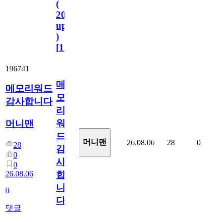
(
2023.11.1
update
)
[
110
]
196741
메
메모리워드
모
감사합니다
리
워
머니맨
드
머니맨
26.08.06
28
0
28
감
0
사
0
26.08.06
합
니
0
다
댓글