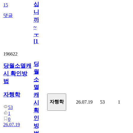
십
15
니
댓글
까
~
ㅜ
[
15
]
196622
당
당월소멸캐
월
시 확인방
소
법
멸
자행학
캐
자행학
26.07.19
53
1
시
53
확
1
인
0
26.07.19
방