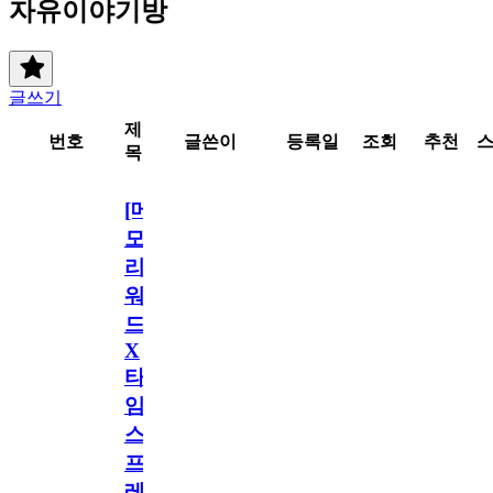
자유이야기방
글쓰기
제
번호
글쓴이
등록일
조회
추천
목
[메
모
리
워
드
X
타
임
스
프
레