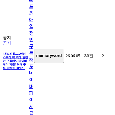
드]
최
애
일
정
공지
만
공지
구
독
[메모리워드X타임
2.5천
memoryword
26.06.05
2
스프레드] 최애 일정
해
만 구독해도 네이버
페이 지급! 최애 구
도
독 이벤트 OPEN!
네
이
버
페
이
지
급!