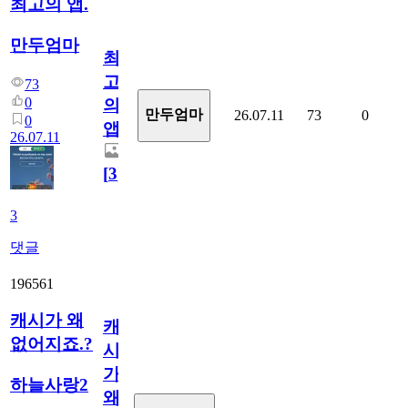
최고의 앱.
만두엄마
최
고
73
0
의
만두엄마
26.07.11
73
0
0
앱.
26.07.11
[
3
]
3
댓글
196561
캐시가 왜
캐
없어지죠.?
시
가
하늘사랑2
왜