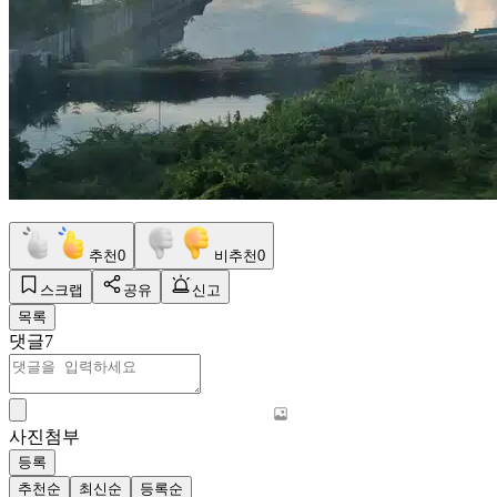
추천
0
비추천
0
스크랩
공유
신고
목록
댓글
7
사진첨부
등록
추천순
최신순
등록순