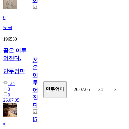
이
0
댓글
196530
꿈은 이루
어진다.
꿈
은
만두엄마
이
루
134
3
만두엄마
26.07.05
134
3
어
0
진
26.07.05
다.
[
5
]
5