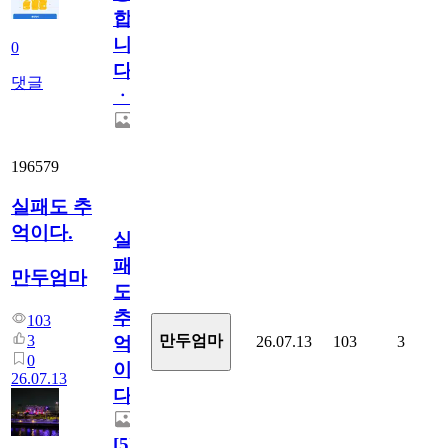
합
니
0
다
댓글
ㆍ
196579
실패도 추
억이다.
실
패
만두엄마
도
추
103
3
만두엄마
26.07.13
103
3
억
0
이
26.07.13
다.
[
5
]