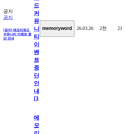
드
공지
커
공지
뮤
26.03.26
2천
21
memoryword
니
[공지] 메모리워드
커뮤니티 이벤트 중
티
단 안내
이
벤
트
중
단
안
내
[
31
]
메
모
리