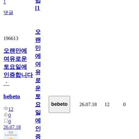
법
1
[
1
]
댓글
오
196613
랜
만
오랜만에
에
여유로운
여
토요일에
유
인증합니다
로
ㆍ
운
bebeto
토
요
bebeto
26.07.18
12
0
12
일
0
에
0
26.07.18
인
증