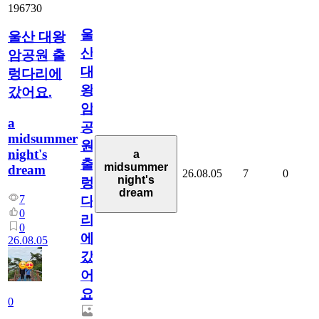
196730
울
울산 대왕
산
암공원 출
대
렁다리에
왕
갔어요.
암
a
공
midsummer
원
night's
a
출
midsummer
dream
26.08.05
7
0
night's
렁
dream
7
다
0
리
0
에
26.08.05
갔
어
요.
0