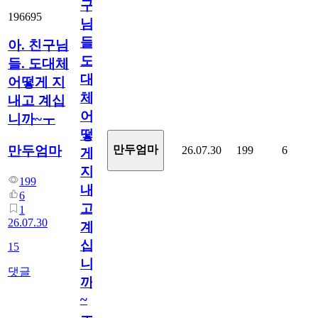
구
196695
님
들.
아. 친구님
도
들. 도대체
대
어떻게 지
체
내고 계십
어
니까~ㅜ
떻
만두엄마
만두엄마
26.07.30
199
6
게
지
199
내
6
고
1
26.07.30
계
십
15
니
댓글
까
~
ㅜ