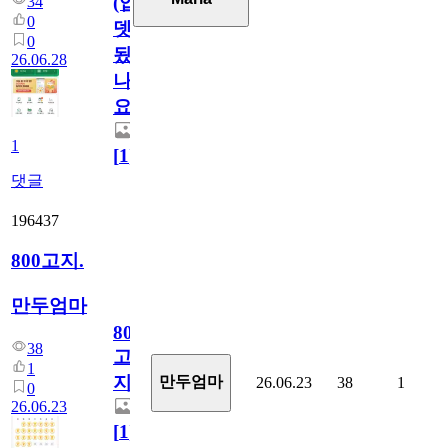
(업
34
0
뎃
0
됬
26.06.28
나
요)
1
[
1
]
댓글
196437
800고지.
만두엄마
800
38
고
1
지.
만두엄마
26.06.23
38
1
0
26.06.23
[
1
]