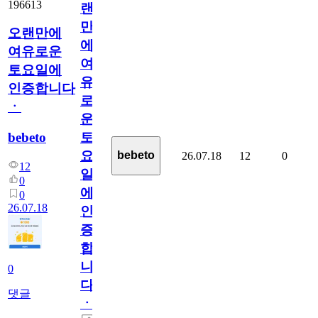
196613
랜
만
오랜만에
에
여유로운
여
토요일에
유
인증합니다
로
ㆍ
운
bebeto
토
요
bebeto
26.07.18
12
0
12
일
0
에
0
26.07.18
인
증
합
니
0
다
댓글
ㆍ