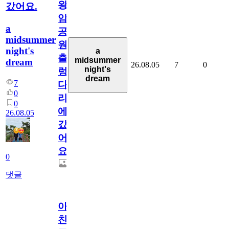
왕
갔어요.
암
a
공
midsummer
원
night's
a
출
midsummer
dream
26.08.05
7
0
night's
렁
dream
7
다
0
리
0
에
26.08.05
갔
어
요.
0
댓글
아.
친