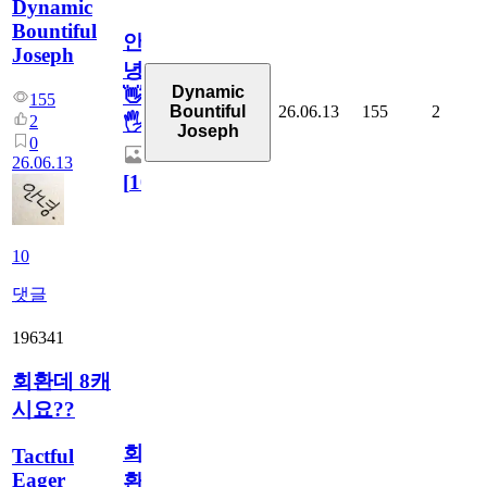
Dynamic
Bountiful
안
Joseph
녕
Dynamic
👋
155
26.06.13
155
2
Bountiful
2
🖐
Joseph
0
26.06.13
[
10
]
10
댓글
196341
회환데 8캐
시요??
회
Tactful
Eager
환