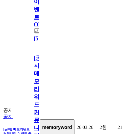
이
벤
트
OPEN!
[
5
]
[공
지]
메
모
리
워
드
공지
커
공지
뮤
26.03.26
2천
21
memoryword
니
[공지] 메모리워드
커뮤니티 이벤트 중