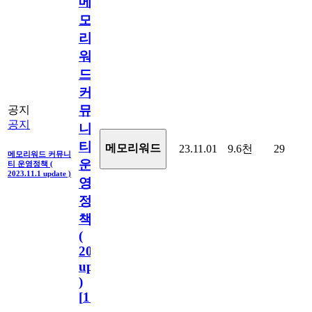
메
모
리
워
드
커
뮤
공지
공지
니
티
메모리워드
23.11.01
9.6천
29
메모리워드 커뮤니
운
티 운영정책 (
2023.11.1 update )
영
정
책
(
2023.11.1
update
)
[
110
]