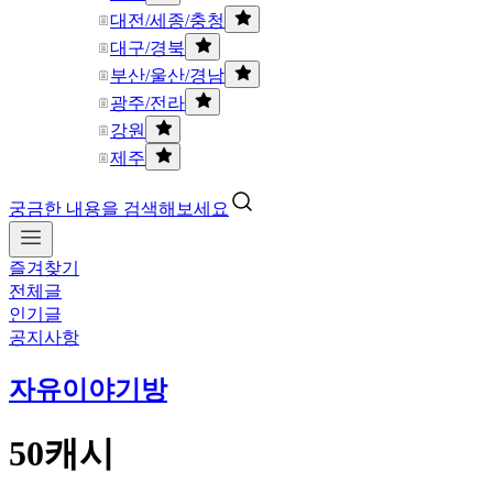
대전/세종/충청
대구/경북
부산/울산/경남
광주/전라
강원
제주
궁금한 내용을 검색해보세요
즐겨찾기
전체글
인기글
공지사항
자유이야기방
50캐시