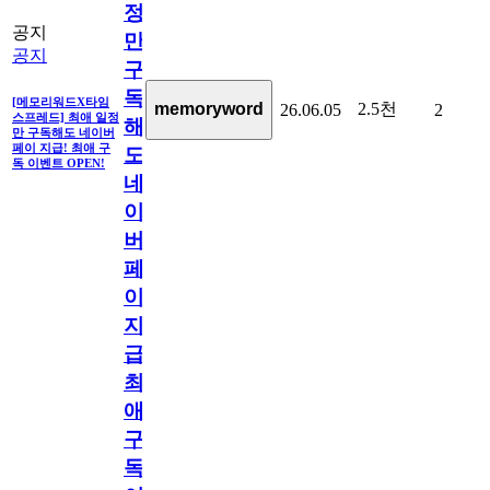
정
공지
만
공지
구
독
[메모리워드X타임
2.5천
memoryword
26.06.05
2
스프레드] 최애 일정
해
만 구독해도 네이버
페이 지급! 최애 구
도
독 이벤트 OPEN!
네
이
버
페
이
지
급!
최
애
구
독