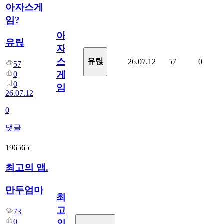
아자스게
임?
아
유릱
자
스
유릱
26.07.12
57
0
57
게
0
0
임?
26.07.12
0
댓글
196565
최고의 앱.
만두엄마
최
고
73
0
의