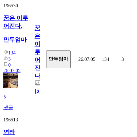
196530
꿈은 이루
어진다.
꿈
은
만두엄마
이
루
134
3
만두엄마
26.07.05
134
3
어
0
진
26.07.05
다.
[
5
]
5
댓글
196513
연타