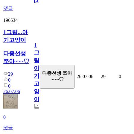
댓글
196534
1그림...아
기고양이
1
그
다종선생
림...
쪼아~~~♡
아
다종선생 쪼아
29
기
26.07.06
29
0
~~~♡
0
고
0
양
26.07.06
이
0
댓글