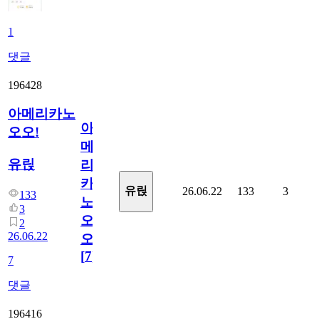
1
댓글
196428
아메리카노
아
오오!
메
유릱
리
카
유릱
26.06.22
133
3
133
노
3
오
2
26.06.22
오!
[
7
]
7
댓글
196416