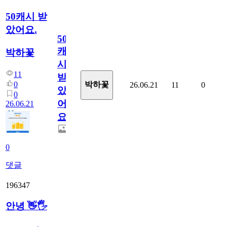
50캐시 받
았어요.
50
캐
박하꽃
시
11
받
0
박하꽃
26.06.21
11
0
았
0
어
26.06.21
요.
0
댓글
196347
안녕 👋🖐