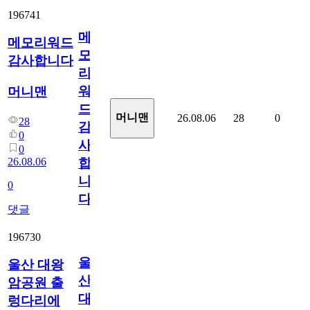
196741
메
메모리워드
모
감사합니다
리
워
머니맨
드
머니맨
26.08.06
28
0
28
감
0
사
0
26.08.06
합
니
0
다
댓글
196730
울
울산 대왕
산
암공원 출
대
렁다리에