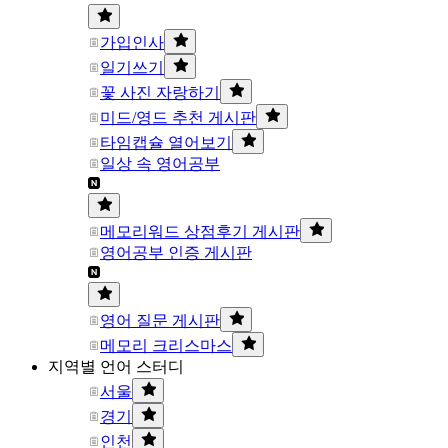
가입인사
일기쓰기
꽃 사진 자랑하기
미드/영드 추천 게시판
타임캡슐 열어보기
일상 속 영어공부
메모리워드 상점후기 게시판
영어공부 인증 게시판
영어 질문 게시판
메모리 크리스마스
지역별 언어 스터디
서울
경기
인천