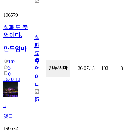
196579
실패도 추
억이다.
실
패
만두엄마
도
추
103
3
만두엄마
26.07.13
103
3
억
0
이
26.07.13
다.
[
5
]
5
댓글
196572