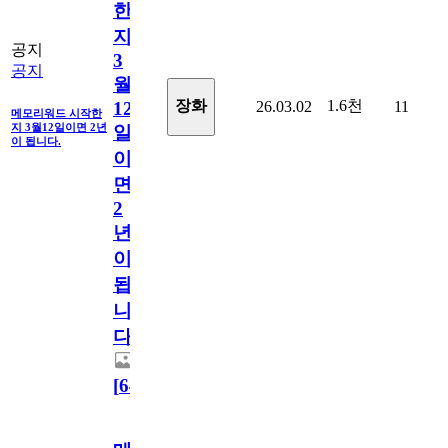
한
지
공지
3
공지
월
1.6천
장화
26.03.02
11
12
메모리워드 시작한
지 3월12일이면 2년
일
이 됩니다.
이
면
2
년
이
됩
니
다.
[
64
]