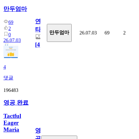
만두엄마
연
69
2
타
만두엄마
26.07.03
69
2
0
26.07.03
[
4
]
4
댓글
196483
영공 완료
Tactful
Eager
Maria
영
공