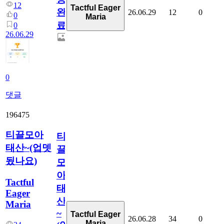
12
Tactful Eager
완
26.06.29
12
0
0
Maria
료
0
26.06.29
0
댓글
196475
티끌모아
티
태산~(업뎃
끌
됬나요)
모
아
Tactful
태
Eager
산
Maria
~
Tactful Eager
26.06.28
34
0
Maria