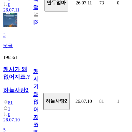
만두엄마
26.07.11
73
0
0
앱.
26.07.11
[
3
]
3
댓글
196561
캐시가 왜
캐
없어지죠.?
시
가
하늘사랑2
왜
하늘사랑2
26.07.10
81
1
없
81
1
어
0
지
26.07.10
죠.?
5
[
5
]