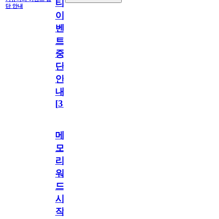
티
단 안내
이
벤
트
중
단
안
내
[
31
]
메
모
리
워
드
시
작