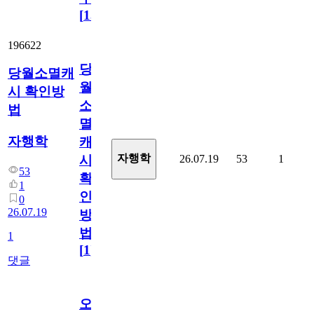
[
15
]
196622
당
당월소멸캐
월
시 확인방
소
법
멸
자행학
캐
자행학
26.07.19
53
1
시
53
확
1
인
0
26.07.19
방
법
1
[
1
]
댓글
오