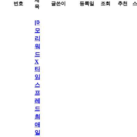
제
번호
글쓴이
등록일
조회
추천
목
[메
모
리
워
드
X
타
임
스
프
레
드]
최
애
일