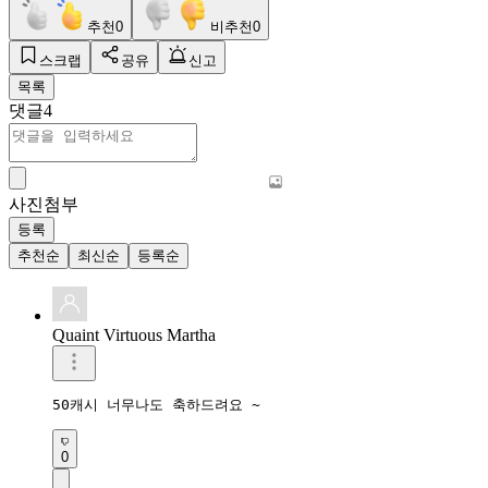
추천
0
비추천
0
스크랩
공유
신고
목록
댓글
4
사진첨부
등록
추천순
최신순
등록순
Quaint Virtuous Martha
50캐시 너무나도 축하드려요 ~
0