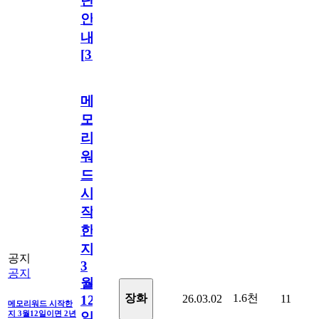
단
안
내
[
31
]
메
모
리
워
드
시
작
한
지
공지
3
공지
월
1.6천
장화
26.03.02
11
12
메모리워드 시작한
지 3월12일이면 2년
일