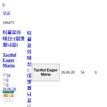
0
댓글
196475
티끌모아
티
태산~(업뎃
끌
됬나요)
모
아
Tactful
태
Eager
산
Maria
~
Tactful Eager
26.06.28
34
0
Maria
(업
34
0
뎃
0
됬
26.06.28
나
요)