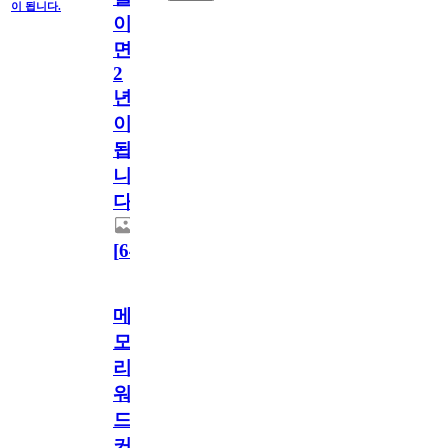
이 됩니다.
이
면
2
년
이
됩
니
다.
[
64
]
메
모
리
워
드
커