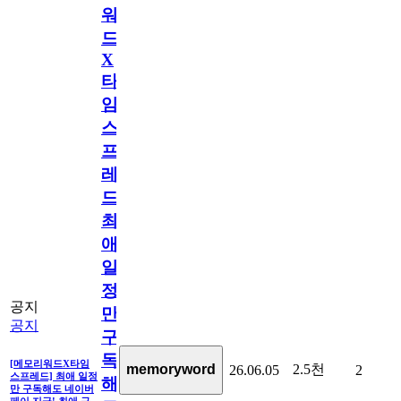
워
드
X
타
임
스
프
레
드]
최
애
일
정
공지
만
공지
구
독
[메모리워드X타임
2.5천
memoryword
26.06.05
2
스프레드] 최애 일정
해
만 구독해도 네이버
페이 지급! 최애 구