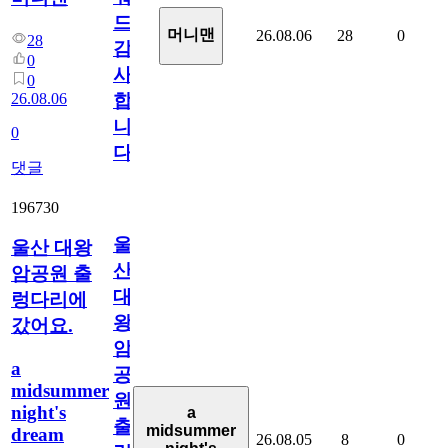
드
머니맨
26.08.06
28
0
28
감
0
사
0
26.08.06
합
니
0
다
댓글
196730
울
울산 대왕
산
암공원 출
대
렁다리에
왕
갔어요.
암
a
공
midsummer
원
night's
a
출
midsummer
dream
26.08.05
8
0