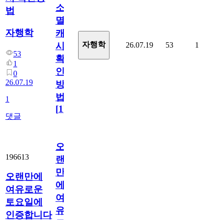
소
법
멸
자행학
캐
자행학
26.07.19
53
1
시
53
확
1
인
0
26.07.19
방
법
1
[
1
]
댓글
오
196613
랜
만
오랜만에
에
여유로운
여
토요일에
유
인증합니다