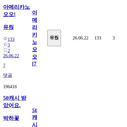
아메리카노
아
오오!
메
유릱
리
카
유릱
26.06.22
133
3
133
노
3
오
2
26.06.22
오!
[
7
]
7
댓글
196416
50캐시 받
았어요.
50
캐
박하꽃
시