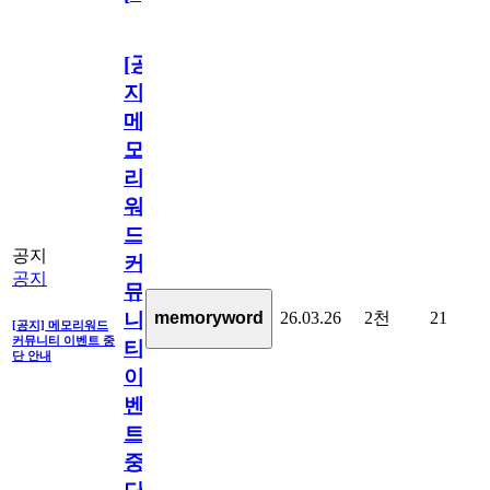
[공
지]
메
모
리
워
드
공지
커
공지
뮤
26.03.26
2천
21
memoryword
니
[공지] 메모리워드
커뮤니티 이벤트 중
티
단 안내
이
벤
트
중