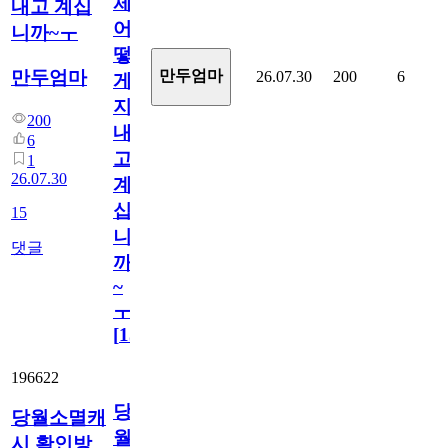
체
내고 계십
어
니까~ㅜ
떻
만두엄마
만두엄마
26.07.30
200
6
게
지
200
내
6
고
1
26.07.30
계
십
15
니
댓글
까
~
ㅜ
[
15
]
196622
당
당월소멸캐
월
시 확인방