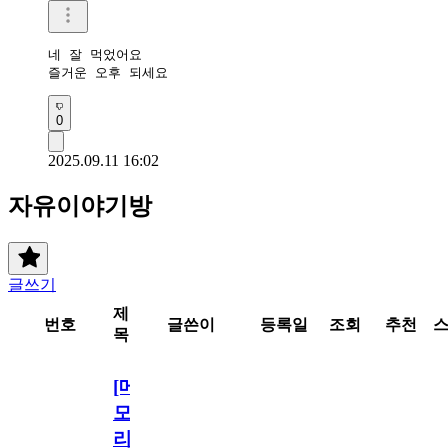
네 잘 먹었어요 

즐거운 오후 되세요 
0
2025.09.11 16:02
자유이야기방
글쓰기
제
번호
글쓴이
등록일
조회
추천
목
[메
모
리