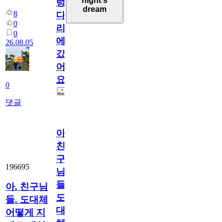
night's
렁
dream
8
다
0
리
0
에
26.08.05
갔
어
요.
0
댓글
아.
친
구
196695
님
들.
아. 친구님
도
들. 도대체
대
어떻게 지