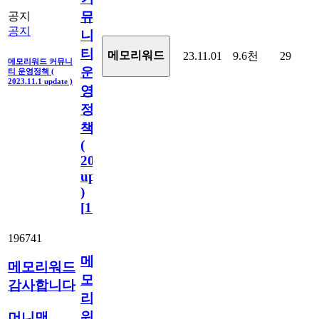
뮤
공지
공지
니
티
메모리워드
23.11.01
9.6천
29
메모리워드 커뮤니
운
티 운영정책 (
2023.11.1 update )
영
정
책
(
2023.11.1
update
)
[
110
]
196741
메
메모리워드
모
감사합니다
리
워
머니맨