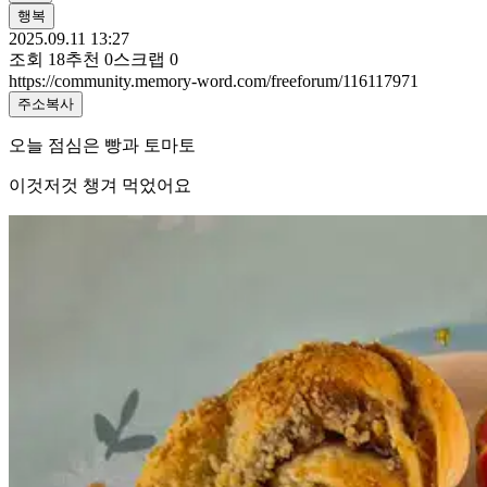
행복
2025.09.11 13:27
조회
18
추천
0
스크랩
0
https://community.memory-word.com/freeforum/116117971
주소복사
오늘 점심은 빵과 토마토
이것저것 챙겨 먹었어요