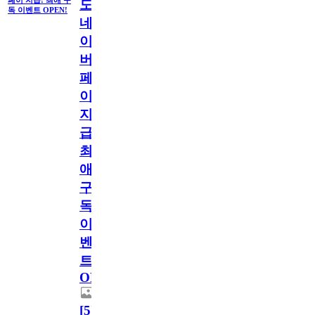
도
독 이벤트 OPEN!
네
이
버
페
이
지
급!
최
애
구
독
이
벤
트
OPEN!
[
5
]