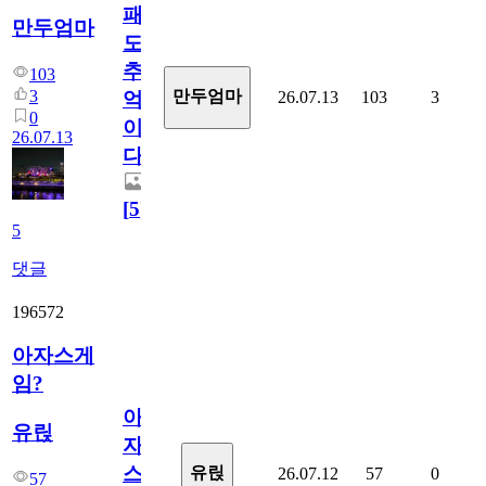
패
만두엄마
도
추
103
3
만두엄마
26.07.13
103
3
억
0
이
26.07.13
다.
[
5
]
5
댓글
196572
아자스게
임?
아
유릱
자
스
유릱
26.07.12
57
0
57