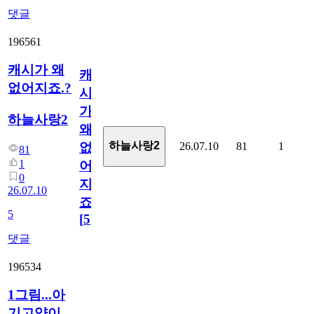
댓글
196561
캐시가 왜
캐
없어지죠.?
시
가
하늘사랑2
왜
하늘사랑2
26.07.10
81
1
없
81
1
어
0
지
26.07.10
죠.?
5
[
5
]
댓글
196534
1그림...아
기고양이