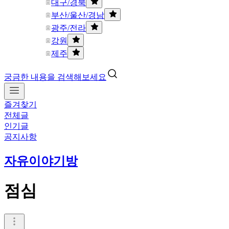
대구/경북
부산/울산/경남
광주/전라
강원
제주
궁금한 내용을 검색해보세요
즐겨찾기
전체글
인기글
공지사항
자유이야기방
점심