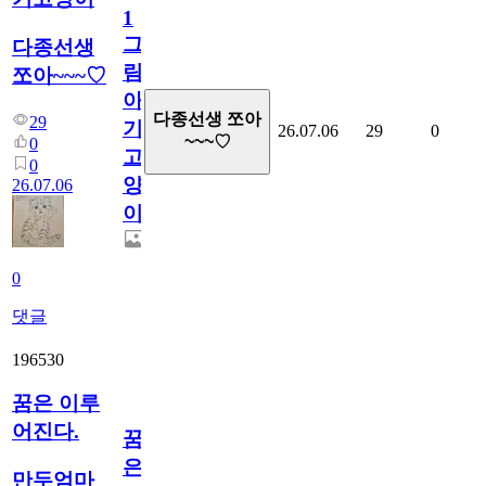
1
그
다종선생
림...
쪼아~~~♡
아
다종선생 쪼아
29
기
26.07.06
29
0
~~~♡
0
고
0
양
26.07.06
이
0
댓글
196530
꿈은 이루
어진다.
꿈
은
만두엄마