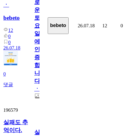
로
ㆍ
운
bebeto
토
요
bebeto
26.07.18
12
0
12
일
0
에
0
26.07.18
인
증
합
니
0
다
댓글
ㆍ
196579
실패도 추
억이다.
실