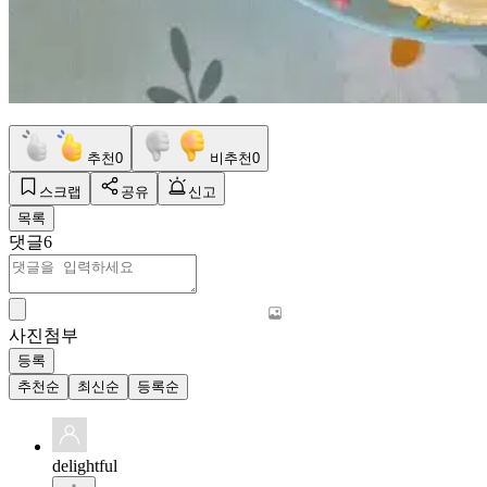
추천
0
비추천
0
스크랩
공유
신고
목록
댓글
6
사진첨부
등록
추천순
최신순
등록순
delightful