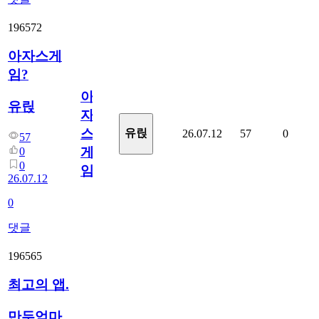
196572
아자스게
임?
아
유릱
자
스
유릱
26.07.12
57
0
57
게
0
0
임?
26.07.12
0
댓글
196565
최고의 앱.
만두엄마