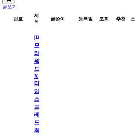
글쓰기
제
번호
글쓴이
등록일
조회
추천
목
[메
모
리
워
드
X
타
임
스
프
레
드]
최