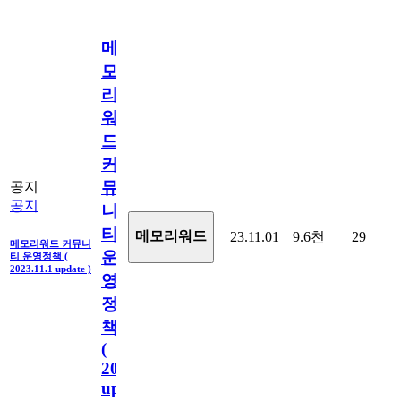
메
모
리
워
드
커
뮤
공지
공지
니
티
메모리워드
23.11.01
9.6천
29
메모리워드 커뮤니
운
티 운영정책 (
2023.11.1 update )
영
정
책
(
2023.11.1
update