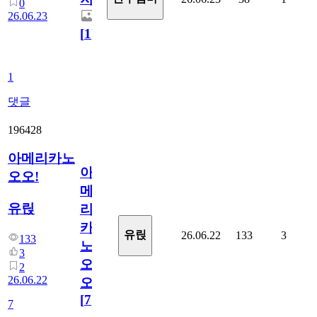
0
26.06.23
[
1
]
1
댓글
196428
아메리카노
아
오오!
메
유릱
리
카
유릱
26.06.22
133
3
133
노
3
오
2
26.06.22
오!
[
7
]
7