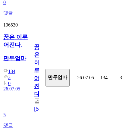
0
댓글
196530
꿈은 이루
어진다.
꿈
은
만두엄마
이
루
134
3
만두엄마
26.07.05
134
3
어
0
진
26.07.05
다.
[
5
]
5
댓글