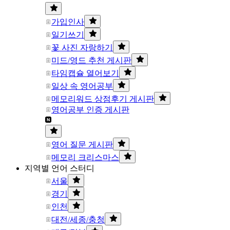
가입인사
일기쓰기
꽃 사진 자랑하기
미드/영드 추천 게시판
타임캡슐 열어보기
일상 속 영어공부
메모리워드 상점후기 게시판
영어공부 인증 게시판
영어 질문 게시판
메모리 크리스마스
지역별 언어 스터디
서울
경기
인천
대전/세종/충청