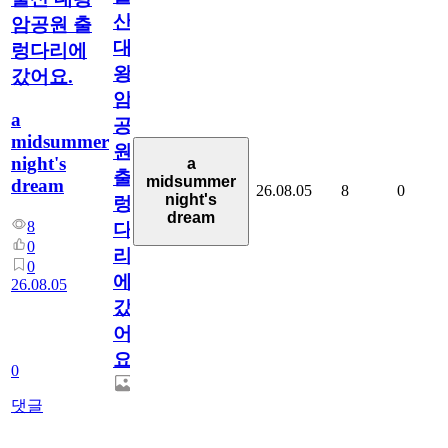
산
암공원 출
대
렁다리에
왕
갔어요.
암
a
공
midsummer
원
night's
a
출
midsummer
dream
26.08.05
8
0
night's
렁
dream
8
다
0
리
0
에
26.08.05
갔
어
요.
0
댓글