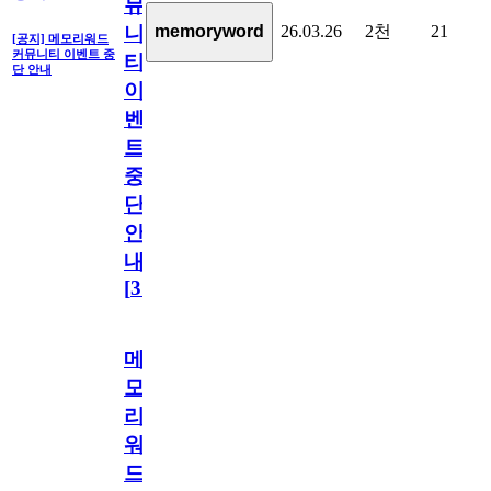
뮤
26.03.26
2천
21
memoryword
니
[공지] 메모리워드
커뮤니티 이벤트 중
티
단 안내
이
벤
트
중
단
안
내
[
31
]
메
모
리
워
드