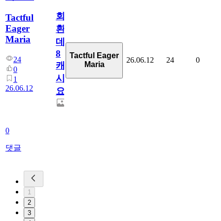
회
Tactful
Eager
환
Maria
데
8
Tactful Eager
24
26.06.12
24
0
Maria
캐
0
시
1
26.06.12
요??
0
댓글
1
2
3