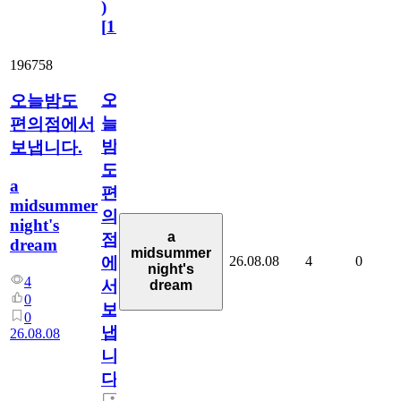
)
[
110
]
196758
오
오늘밤도
늘
편의점에서
밤
보냅니다.
도
a
편
midsummer
의
night's
a
점
dream
midsummer
26.08.08
4
0
에
night's
4
서
dream
0
보
0
냅
26.08.08
니
다.