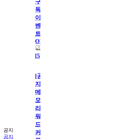
구
독
이
벤
트
OPEN!
[
5
]
[공
지]
메
모
리
워
드
공지
커
공지