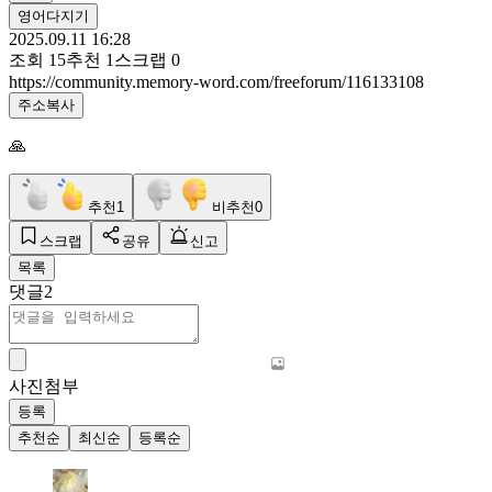
영어다지기
2025.09.11 16:28
조회
15
추천
1
스크랩
0
https://community.memory-word.com/freeforum/116133108
주소복사
🙏
추천
1
비추천
0
스크랩
공유
신고
목록
댓글
2
사진첨부
등록
추천순
최신순
등록순