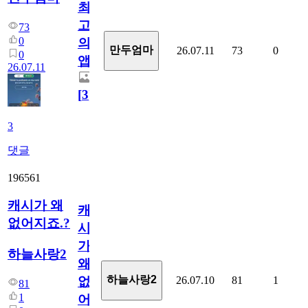
최
고
73
0
의
만두엄마
26.07.11
73
0
0
앱.
26.07.11
[
3
]
3
댓글
196561
캐시가 왜
캐
없어지죠.?
시
가
하늘사랑2
왜
하늘사랑2
26.07.10
81
1
없
81
1
어