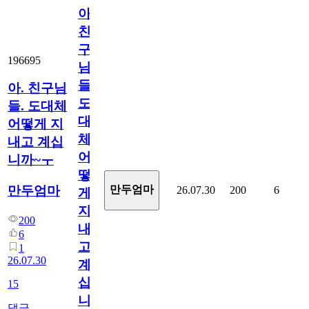
아.
친
구
196695
님
들.
아. 친구님
도
들. 도대체
대
어떻게 지
체
내고 계십
어
니까~ㅜ
떻
만두엄마
만두엄마
26.07.30
200
6
게
지
200
내
6
고
1
26.07.30
계
십
15
니
댓글