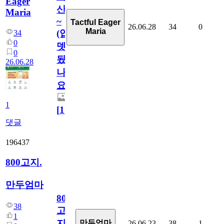
Eager
산
Maria
~
Tactful Eager
26.06.28
34
0
Maria
(업
34
0
뎃
0
됬
26.06.28
나
요)
1
[
1
]
댓글
196437
800고지.
만두엄마
800
38
고
1
지.
만두엄마
26.06.23
38
1