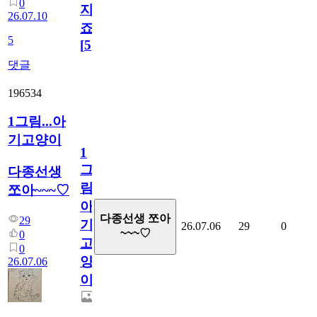
0
지
26.07.10
죠.?
5
[
5
]
댓글
196534
1그림...아
기고양이
1
그
다종선생
림...
쪼아~~~♡
아
다종선생 쪼아
29
기
26.07.06
29
0
~~~♡
0
고
0
양
26.07.06
이