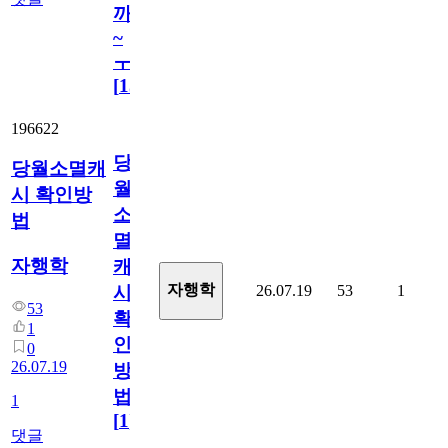
까
~
ㅜ
[
15
]
196622
당
당월소멸캐
월
시 확인방
소
법
멸
자행학
캐
자행학
26.07.19
53
1
시
53
확
1
인
0
26.07.19
방
법
1
[
1
]
댓글