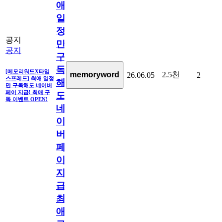
애
일
정
공지
만
공지
구
독
[메모리워드X타임
2.5천
memoryword
26.06.05
2
스프레드] 최애 일정
해
만 구독해도 네이버
페이 지급! 최애 구
도
독 이벤트 OPEN!
네
이
버
페
이
지
급!
최
애