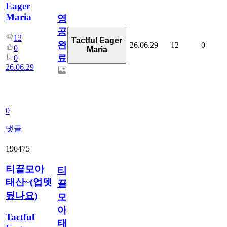
Eager
Maria
영
공
12
Tactful Eager
완
26.06.29
12
0
0
Maria
료
0
26.06.29
0
댓글
196475
티끌모아
티
태산~(업뎃
끌
됬나요)
모
아
Tactful
태