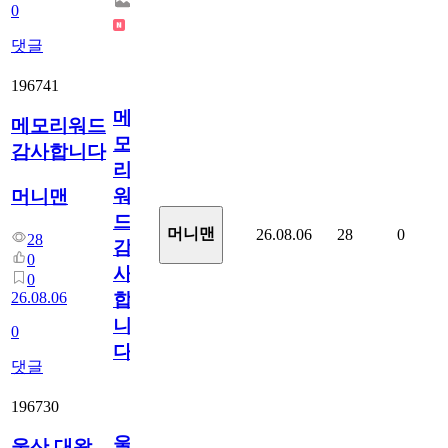
0
댓글
196741
메
메모리워드
모
감사합니다
리
워
머니맨
드
머니맨
26.08.06
28
0
28
감
0
사
0
26.08.06
합
니
0
다
댓글
196730
울
울산 대왕