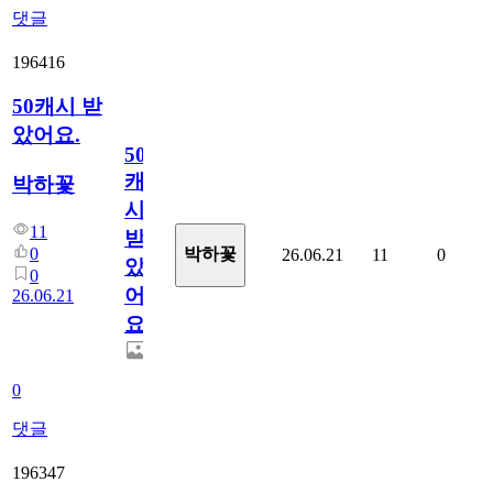
댓글
196416
50캐시 받
았어요.
50
캐
박하꽃
시
11
받
0
박하꽃
26.06.21
11
0
았
0
어
26.06.21
요.
0
댓글
196347