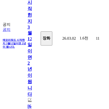
시
작
한
지
공지
3
공지
월
1.6천
장화
26.03.02
11
12
메모리워드 시작한
지 3월12일이면 2년
일
이 됩니다.
이
면
2
년
이
됩
니
다.
[
64
]