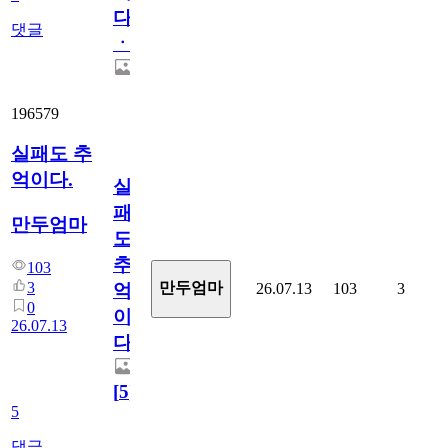
다
댓글
ㆍ
196579
실패도 추
억이다.
실
패
만두엄마
도
추
103
3
만두엄마
26.07.13
103
3
억
0
이
26.07.13
다.
[
5
]
5
댓글