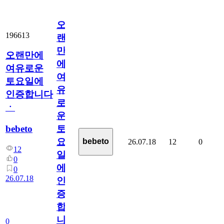
오
196613
랜
만
오랜만에
에
여유로운
여
토요일에
유
인증합니다
로
ㆍ
운
bebeto
토
요
bebeto
26.07.18
12
0
12
일
0
에
0
26.07.18
인
증
합
니
0