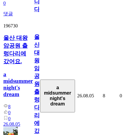
니
0
다
댓글
196730
울
울산 대왕
산
암공원 출
대
렁다리에
왕
갔어요.
암
a
공
midsummer
원
night's
a
출
midsummer
dream
26.08.05
8
0
night's
렁
dream
8
다
0
리
0
에
26.08.05
갔