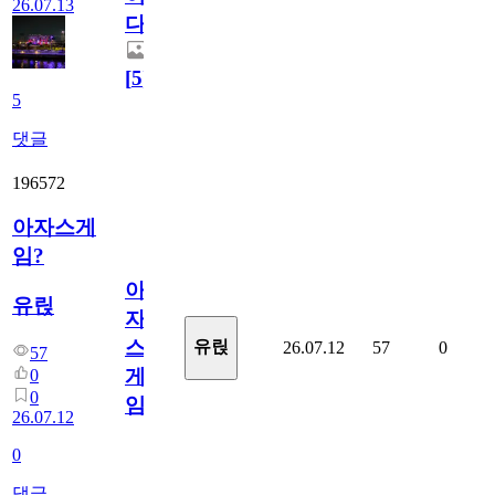
26.07.13
다.
[
5
]
5
댓글
196572
아자스게
임?
아
유릱
자
스
유릱
26.07.12
57
0
57
게
0
0
임?
26.07.12
0
댓글