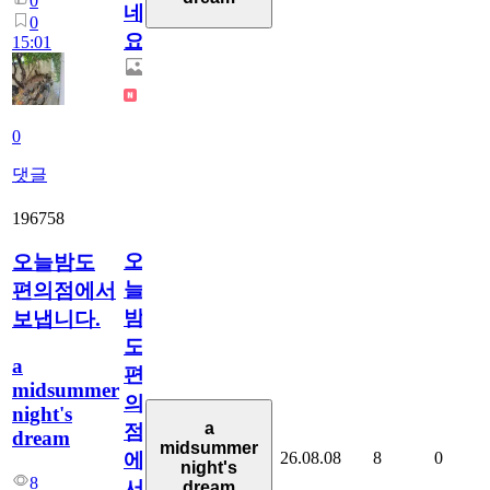
0
네
0
요.
15:01
0
댓글
196758
오
오늘밤도
늘
편의점에서
밤
보냅니다.
도
a
편
midsummer
의
night's
a
점
dream
midsummer
26.08.08
8
0
에
night's
8
서
dream