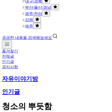
대구/경북
부산/울산/경남
광주/전라
강원
제주
궁금한 내용을 검색해보세요
즐겨찾기
전체글
인기글
공지사항
자유이야기방
인기글
청소의 뿌듯함