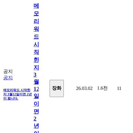
메
모
리
워
드
시
작
한
지
공지
3
공지
월
1.6천
장화
26.03.02
11
12
메모리워드 시작한
지 3월12일이면 2년
일
이 됩니다.
이
면
2
년