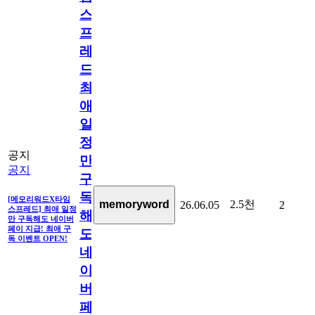
스
프
레
드]
최
애
일
정
공지
만
공지
구
독
[메모리워드X타임
2.5천
memoryword
26.06.05
2
스프레드] 최애 일정
해
만 구독해도 네이버
페이 지급! 최애 구
도
독 이벤트 OPEN!
네
이
버
페