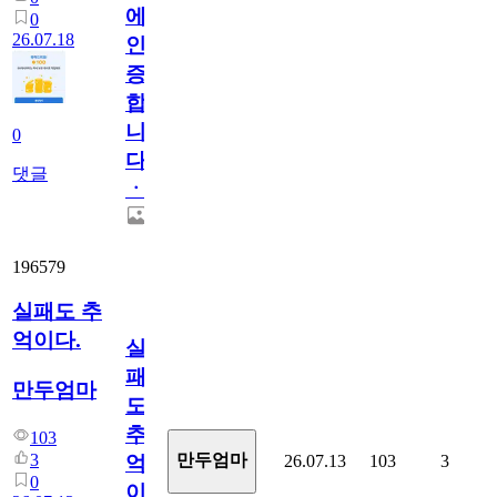
에
0
26.07.18
인
증
합
니
0
다
댓글
ㆍ
196579
실패도 추
억이다.
실
패
만두엄마
도
추
103
3
만두엄마
26.07.13
103
3
억
0
이