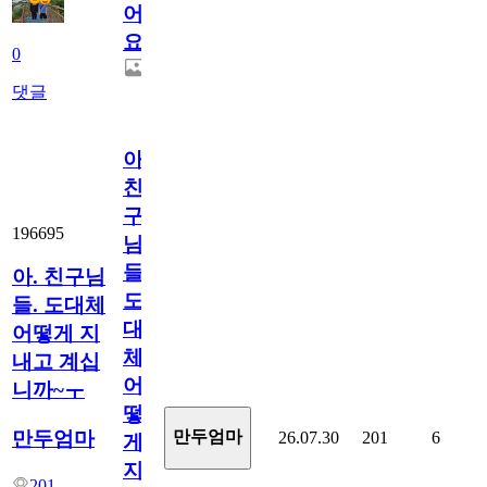
어
요.
0
댓글
아.
친
구
196695
님
들.
아. 친구님
도
들. 도대체
대
어떻게 지
체
내고 계십
어
니까~ㅜ
떻
만두엄마
만두엄마
26.07.30
201
6
게
지
201