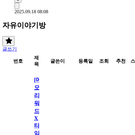
2025.09.18 08:08
자유이야기방
글쓰기
제
번호
글쓴이
등록일
조회
추천
목
[메
모
리
워
드
X
타
임