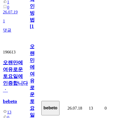
1
인
0
26.07.19
방
법
1
[
1
]
댓글
오
196613
랜
만
오랜만에
에
여유로운
여
토요일에
유
인증합니다
로
ㆍ
운
bebeto
토
요
bebeto
26.07.18
13
0
13
일
0