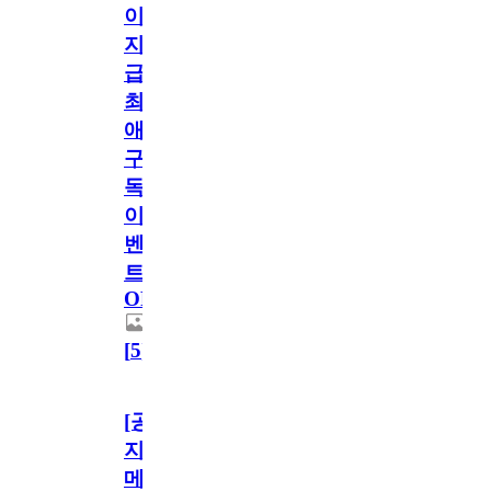
이
지
급!
최
애
구
독
이
벤
트
OPEN!
[
5
]
[공
지]
메