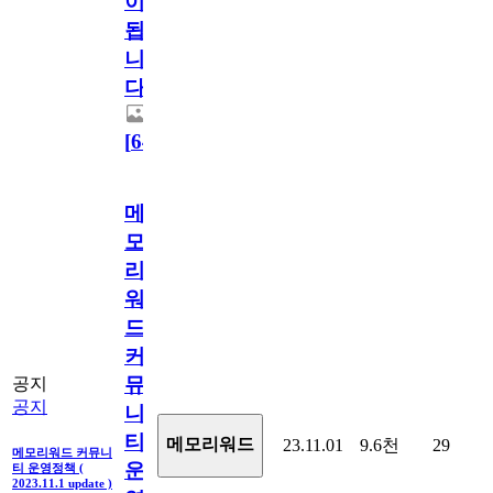
이
됩
니
다.
[
64
]
메
모
리
워
드
커
뮤
공지
공지
니
티
메모리워드
23.11.01
9.6천
29
메모리워드 커뮤니
운
티 운영정책 (
2023.11.1 update )