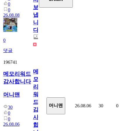
0
보
0
냅
26.08.08
니
다.
0
댓글
196741
메
메모리워드
모
감사합니다
리
워
머니맨
드
머니맨
26.08.06
30
0
30
감
0
사
0
26.08.06
합