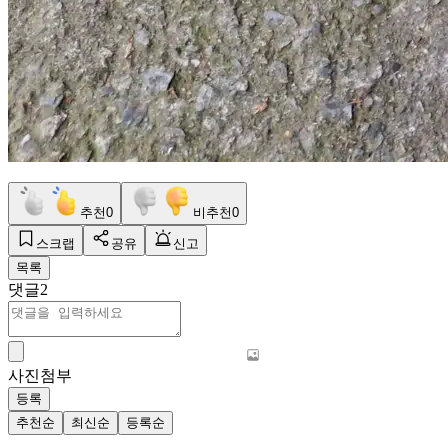
추천
0
비추천
0
스크랩
공유
신고
목록
댓글
2
사진첨부
등록
추천순
최신순
등록순