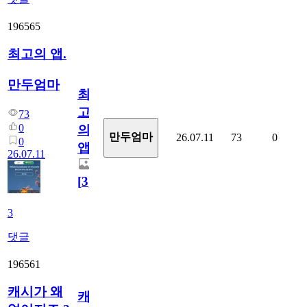
196565
최고의 앱.
만두엄마
최
고
73
0
의
만두엄마
26.07.11
73
0
0
앱.
26.07.11
[
3
]
3
댓글
196561
캐시가 왜
캐