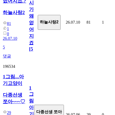
없어지죠.?
시
가
하늘사랑2
왜
하늘사랑2
26.07.10
81
1
없
81
1
어
0
지
26.07.10
죠.?
5
[
5
]
댓글
196534
1그림...아
기고양이
1
그
다종선생
림...
쪼아~~~♡
아
다종선생 쪼아
29
기
26.07.06
29
0