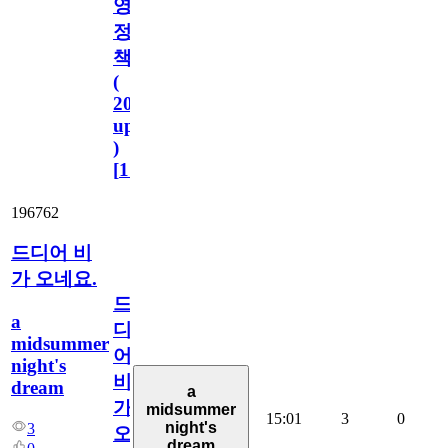
영
정
책
(
2023.11.1
update
)
[
110
]
196762
드디어 비
가 오네요.
드
a
디
midsummer
어
night's
비
dream
a
가
midsummer
15:01
3
0
night's
3
오
dream