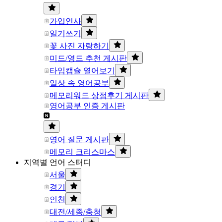
가입인사
일기쓰기
꽃 사진 자랑하기
미드/영드 추천 게시판
타임캡슐 열어보기
일상 속 영어공부
메모리워드 상점후기 게시판
영어공부 인증 게시판
영어 질문 게시판
메모리 크리스마스
지역별 언어 스터디
서울
경기
인천
대전/세종/충청