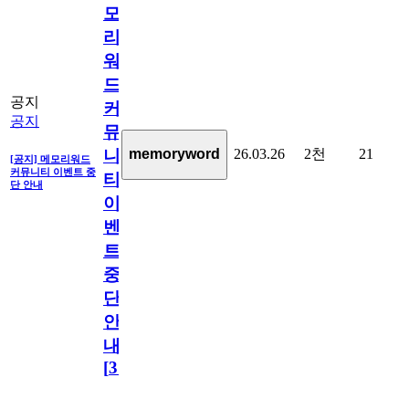
모
리
워
드
공지
커
공지
뮤
26.03.26
2천
21
memoryword
니
[공지] 메모리워드
커뮤니티 이벤트 중
티
단 안내
이
벤
트
중
단
안
내
[
31
]