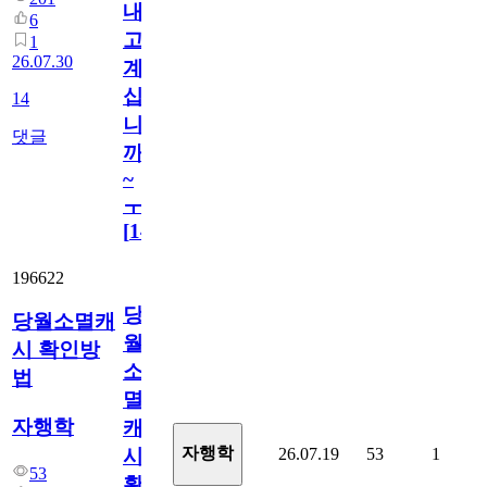
내
6
고
1
26.07.30
계
십
14
니
댓글
까
~
ㅜ
[
14
]
196622
당
당월소멸캐
월
시 확인방
소
법
멸
자행학
캐
자행학
26.07.19
53
1
시
53
확