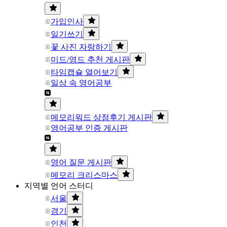
가입인사
일기쓰기
꽃 사진 자랑하기
미드/영드 추천 게시판
타임캡슐 열어보기
일상 속 영어공부
메모리워드 상점후기 게시판
영어공부 인증 게시판
영어 질문 게시판
메모리 크리스마스
지역별 언어 스터디
서울
경기
인천