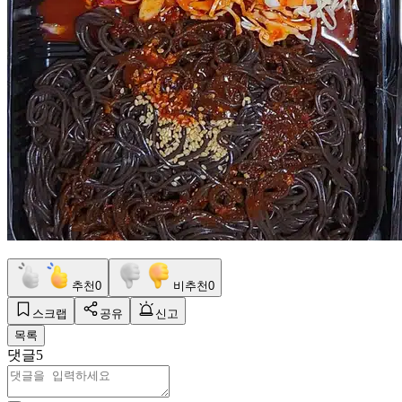
추천
0
비추천
0
스크랩
공유
신고
목록
댓글
5