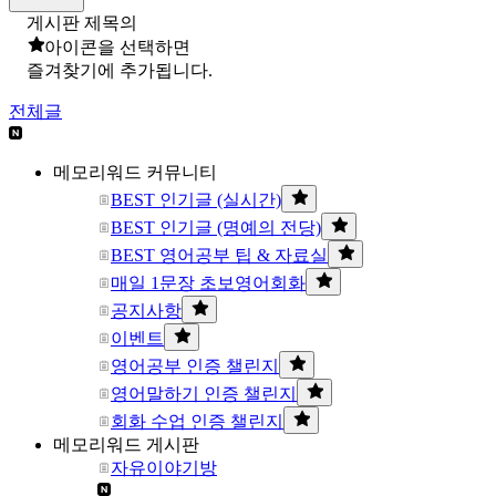
게시판 제목의
아이콘을 선택하면
즐겨찾기에 추가됩니다.
전체글
메모리워드 커뮤니티
BEST 인기글 (실시간)
BEST 인기글 (명예의 전당)
BEST 영어공부 팁 & 자료실
매일 1문장 초보영어회화
공지사항
이벤트
영어공부 인증 챌린지
영어말하기 인증 챌린지
회화 수업 인증 챌린지
메모리워드 게시판
자유이야기방