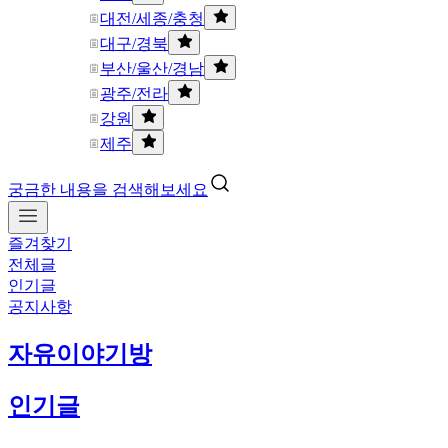
대전/세종/충청
대구/경북
부산/울산/경남
광주/전라
강원
제주
궁금한 내용을 검색해보세요
즐겨찾기
전체글
인기글
공지사항
자유이야기방
인기글