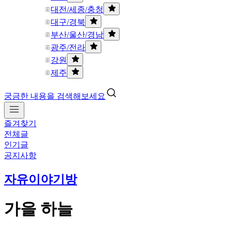
대전/세종/충청
대구/경북
부산/울산/경남
광주/전라
강원
제주
궁금한 내용을 검색해보세요
즐겨찾기
전체글
인기글
공지사항
자유이야기방
가을 하늘