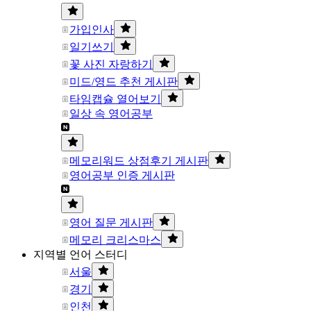
가입인사
일기쓰기
꽃 사진 자랑하기
미드/영드 추천 게시판
타임캡슐 열어보기
일상 속 영어공부
메모리워드 상점후기 게시판
영어공부 인증 게시판
영어 질문 게시판
메모리 크리스마스
지역별 언어 스터디
서울
경기
인천