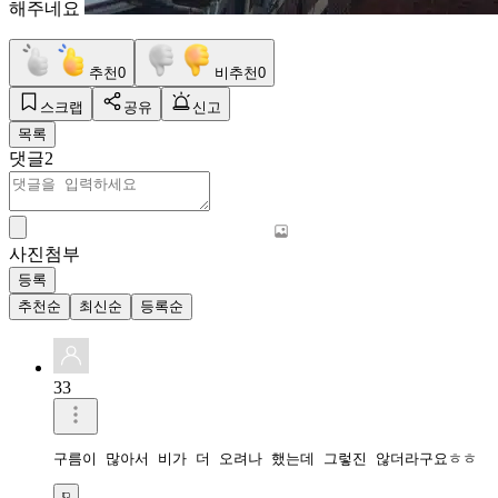
해주네요
추천
0
비추천
0
스크랩
공유
신고
목록
댓글
2
사진첨부
등록
추천순
최신순
등록순
33
구름이 많아서 비가 더 오려나 했는데 그렇진 않더라구요ㅎㅎ