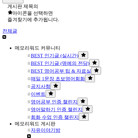
게시판 제목의
아이콘을 선택하면
즐겨찾기에 추가됩니다.
전체글
메모리워드 커뮤니티
BEST 인기글 (실시간)
BEST 인기글 (명예의 전당)
BEST 영어공부 팁 & 자료실
매일 1문장 초보영어회화
공지사항
이벤트
영어공부 인증 챌린지
영어말하기 인증 챌린지
회화 수업 인증 챌린지
메모리워드 게시판
자유이야기방