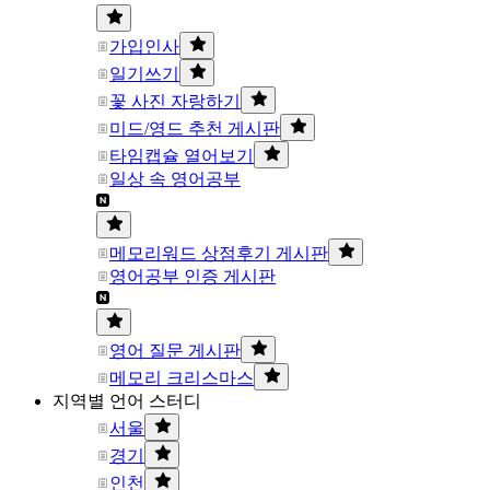
가입인사
일기쓰기
꽃 사진 자랑하기
미드/영드 추천 게시판
타임캡슐 열어보기
일상 속 영어공부
메모리워드 상점후기 게시판
영어공부 인증 게시판
영어 질문 게시판
메모리 크리스마스
지역별 언어 스터디
서울
경기
인천