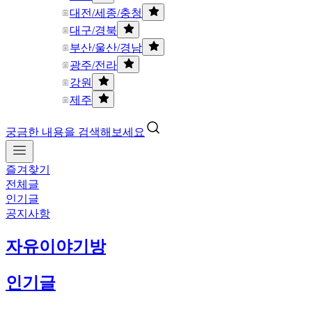
대전/세종/충청
대구/경북
부산/울산/경남
광주/전라
강원
제주
궁금한 내용을 검색해보세요
즐겨찾기
전체글
인기글
공지사항
자유이야기방
인기글