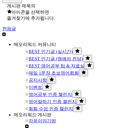
게시판 제목의
아이콘을 선택하면
즐겨찾기에 추가됩니다.
전체글
메모리워드 커뮤니티
BEST 인기글 (실시간)
BEST 인기글 (명예의 전당)
BEST 영어공부 팁 & 자료실
매일 1문장 초보영어회화
공지사항
이벤트
영어공부 인증 챌린지
영어말하기 인증 챌린지
회화 수업 인증 챌린지
메모리워드 게시판
자유이야기방