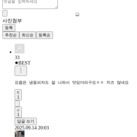
사진첨부
등록
추천순
최신순
등록순
33
BEST
요즘은 냉동피자도 잘 나와서 맛있더라구요ㅎㅎ 치즈 많네요
1
1
답글 쓰기
2025.09.14 20:03