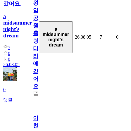
왕
갔어요.
암
a
공
midsummer
원
night's
a
출
midsummer
dream
26.08.05
7
0
night's
렁
dream
7
다
0
리
0
에
26.08.05
갔
어
요.
0
댓글
아.
친