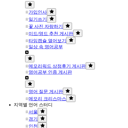
가입인사
일기쓰기
꽃 사진 자랑하기
미드/영드 추천 게시판
타임캡슐 열어보기
일상 속 영어공부
메모리워드 상점후기 게시판
영어공부 인증 게시판
영어 질문 게시판
메모리 크리스마스
지역별 언어 스터디
서울
경기
인천