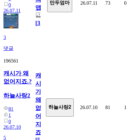
만두엄마
26.07.11
73
0
0
앱.
26.07.11
[
3
]
3
댓글
196561
캐시가 왜
캐
없어지죠.?
시
가
하늘사랑2
왜
하늘사랑2
26.07.10
81
1
없
81
1
어
0
지
26.07.10
죠.?
5
[
5
]