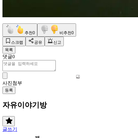
추천
0
비추천
0
스크랩
공유
신고
목록
댓글
0
사진첨부
등록
자유이야기방
글쓰기