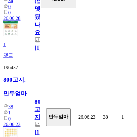
(업
34
0
뎃
0
됬
26.06.28
나
요)
1
[
1
]
댓글
196437
800고지.
만두엄마
800
38
고
1
지.
만두엄마
26.06.23
38
1
0
26.06.23
[
1
]