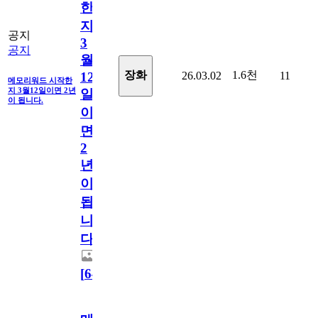
한
지
공지
3
공지
월
1.6천
장화
26.03.02
11
12
메모리워드 시작한
지 3월12일이면 2년
일
이 됩니다.
이
면
2
년
이
됩
니
다.
[
64
]