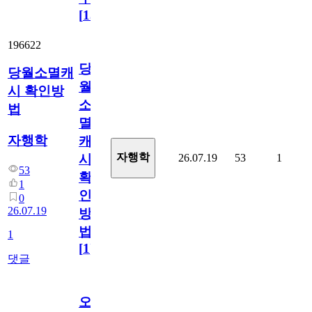
[
15
]
196622
당
당월소멸캐
월
시 확인방
소
법
멸
자행학
캐
자행학
26.07.19
53
1
시
53
확
1
인
0
26.07.19
방
법
1
[
1
]
댓글
오