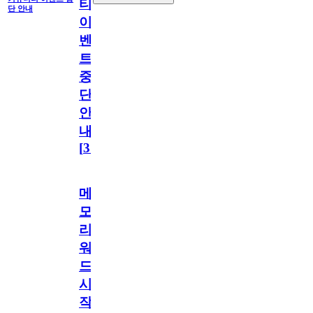
티
단 안내
이
벤
트
중
단
안
내
[
31
]
메
모
리
워
드
시
작