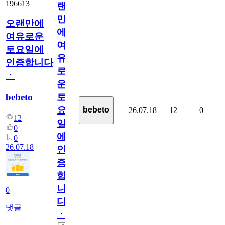
196613
랜
만
오랜만에
에
여유로운
여
토요일에
유
인증합니다
로
ㆍ
운
bebeto
토
요
bebeto
26.07.18
12
0
12
일
0
에
0
26.07.18
인
증
합
니
0
다
댓글
ㆍ