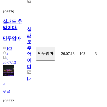
196579
실패도 추
억이다.
실
패
만두엄마
도
추
103
3
만두엄마
26.07.13
103
3
억
0
이
26.07.13
다.
[
5
]
5
댓글
196572