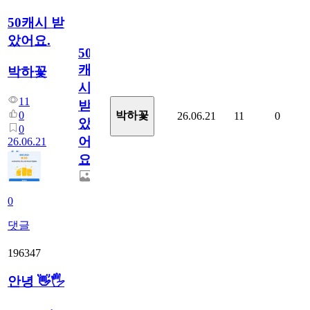
50캐시 받
았어요.
50
캐
박하꽃
시
11
받
0
박하꽃
26.06.21
11
0
았
0
어
26.06.21
요.
0
댓글
196347
안녕 👋🖐