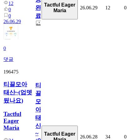
12
Tactful Eager
완
26.06.29
12
0
0
Maria
료
0
26.06.29
0
댓글
196475
티끌모아
티
태산~(업뎃
끌
됬나요)
모
아
Tactful
태
Eager
산
Maria
~
Tactful Eager
26.06.28
34
0
Maria