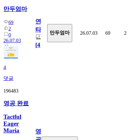
만두엄마
연
69
2
타
만두엄마
26.07.03
69
2
0
26.07.03
[
4
]
4
댓글
196483
영공 완료
Tactful
Eager
Maria
영
공