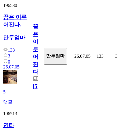
196530
꿈은 이루
어진다.
꿈
은
만두엄마
이
루
133
3
만두엄마
26.07.05
133
3
어
0
진
26.07.05
다.
[
5
]
5
댓글
196513
연타