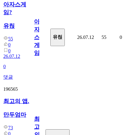
아자스게
임?
아
유릱
자
스
유릱
26.07.12
55
0
55
게
0
0
임?
26.07.12
0
댓글
196565
최고의 앱.
만두엄마
최
고
73
0
의