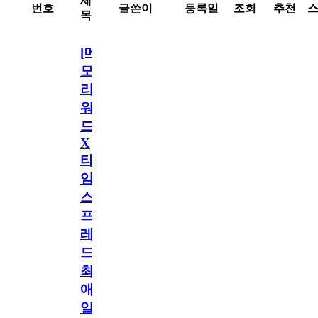
제
번호
글쓴이
등록일
조회
추천
목
[메
모
리
워
드
X
타
임
스
프
레
드]
최
애
일