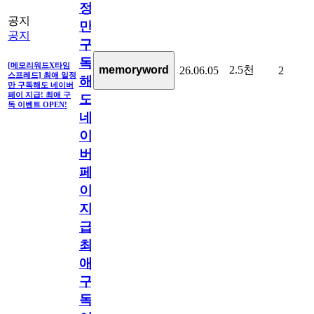
정
공지
만
공지
구
독
[메모리워드X타임
2.5천
memoryword
26.06.05
2
스프레드] 최애 일정
해
만 구독해도 네이버
페이 지급! 최애 구
도
독 이벤트 OPEN!
네
이
버
페
이
지
급!
최
애
구
독