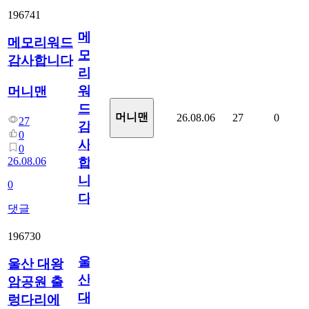
196741
메
메모리워드
모
감사합니다
리
워
머니맨
드
머니맨
26.08.06
27
0
27
감
0
사
0
26.08.06
합
니
0
다
댓글
196730
울
울산 대왕
산
암공원 출
대
렁다리에