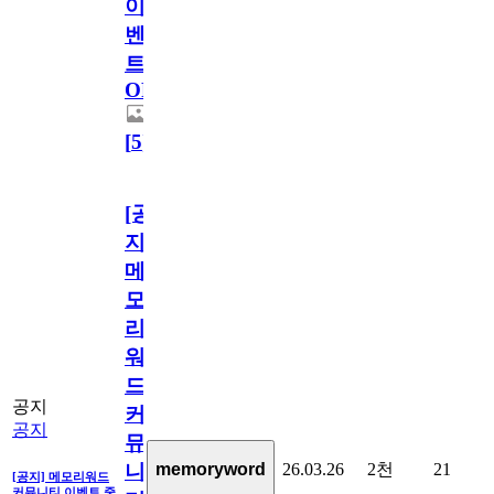
이
벤
트
OPEN!
[
5
]
[공
지]
메
모
리
워
드
공지
커
공지
뮤
26.03.26
2천
21
memoryword
니
[공지] 메모리워드
커뮤니티 이벤트 중