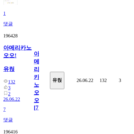
1
댓글
196428
아메리카노
아
오오!
메
유릱
리
카
유릱
26.06.22
132
3
132
노
3
오
2
26.06.22
오!
[
7
]
7
댓글
196416