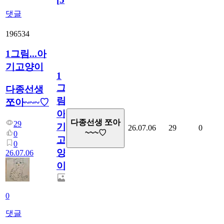
댓글
196534
1그림...아
기고양이
1
그
다종선생
림...
쪼아~~~♡
아
다종선생 쪼아
29
기
26.07.06
29
0
~~~♡
0
고
0
양
26.07.06
이
0
댓글