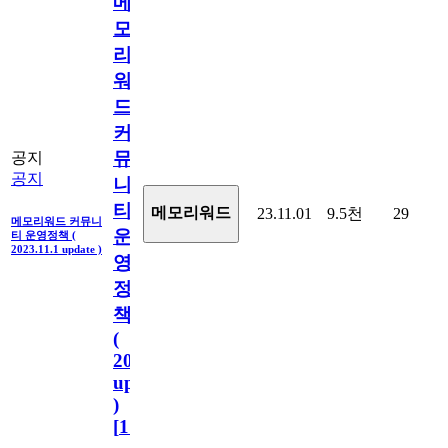
메
모
리
워
드
커
뮤
공지
공지
니
티
메모리워드
23.11.01
9.5천
29
메모리워드 커뮤니
운
티 운영정책 (
2023.11.1 update )
영
정
책
(
2023.11.1
update
)
[
110
]