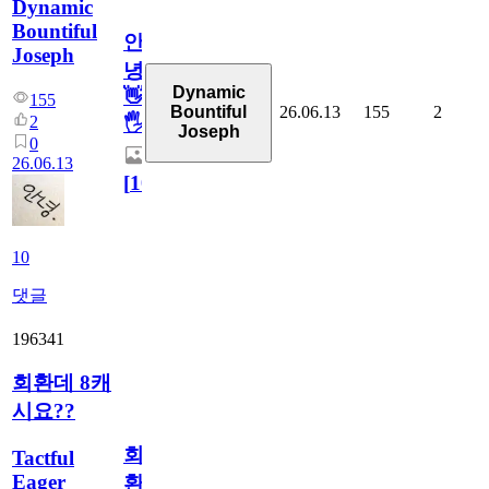
Dynamic
Bountiful
안
Joseph
녕
Dynamic
👋
155
26.06.13
155
2
Bountiful
2
🖐
Joseph
0
26.06.13
[
10
]
10
댓글
196341
회환데 8캐
시요??
회
Tactful
Eager
환