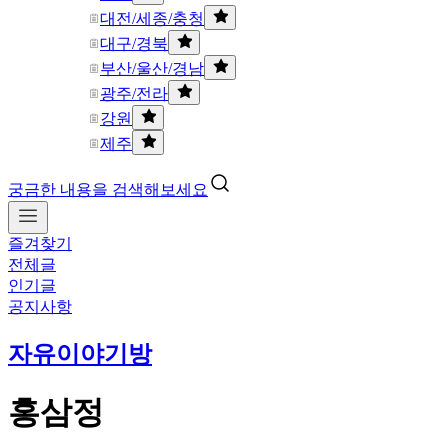
대전/세종/충청
대구/경북
부산/울산/경남
광주/전라
강원
제주
궁금한 내용을 검색해보세요
즐겨찾기
전체글
인기글
공지사항
자유이야기방
홍삼정