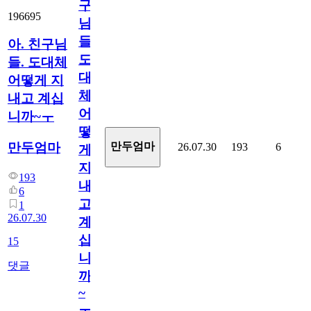
구
196695
님
들.
아. 친구님
도
들. 도대체
대
어떻게 지
체
내고 계십
어
니까~ㅜ
떻
만두엄마
만두엄마
26.07.30
193
6
게
지
193
내
6
고
1
26.07.30
계
십
15
니
댓글
까
~
ㅜ