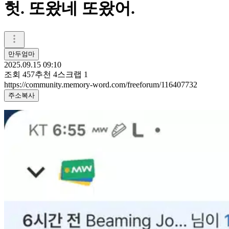
헛. 또왔네 또왔어.
만두엄마
2025.09.15 09:10
조회
457
추천
4
스크랩
1
https://community.memory-word.com/freeforum/116407732
주소복사