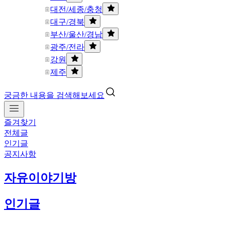
대전/세종/충청
대구/경북
부산/울산/경남
광주/전라
강원
제주
궁금한 내용을 검색해보세요
즐겨찾기
전체글
인기글
공지사항
자유이야기방
인기글