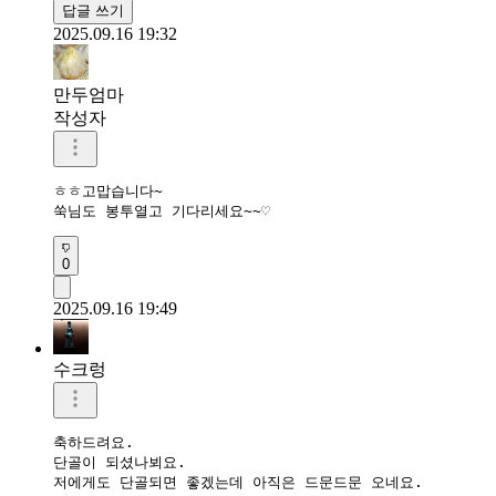
답글 쓰기
2025.09.16 19:32
만두엄마
작성자
ㅎㅎ고맙습니다~

쑥님도 봉투열고 기다리세요~~♡
0
2025.09.16 19:49
수크렁
축하드려요.

단골이 되셨나뵈요.

저에게도 단골되면 좋겠는데 아직은 드문드문 오네요.