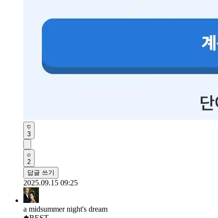
3
2
답글 쓰기
2025.09.15 09:25
a midsummer night's dream
BEST