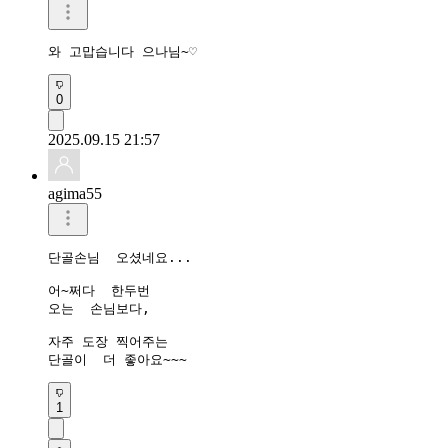
와 고맙습니다 으나님~♡
0
2025.09.15 21:57
agima55
단골손님  오셨네요...

어~쩌다  한두번  

오는  손님보다,

자주 도장 찍어주는  

단골이  더 좋아요~~~
1