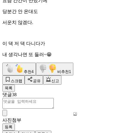
요즘 간간이 만났기에
당분간 안 온대도
서운치 않겠다.
이 댁 저 댁 다니다가
내 생각나면 또 들러~😁
추천
4
비추천
1
스크랩
공유
신고
목록
댓글
38
사진첨부
등록