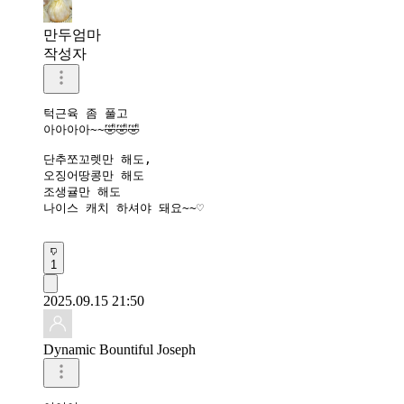
만두엄마
작성자
턱근육 좀 풀고

아아아아~~🤣🤣🤣

단추쪼꼬렛만 해도,

오징어땅콩만 해도

조생귤만 해도

나이스 캐치 하셔야 돼요~~♡

1
2025.09.15 21:50
Dynamic Bountiful Joseph