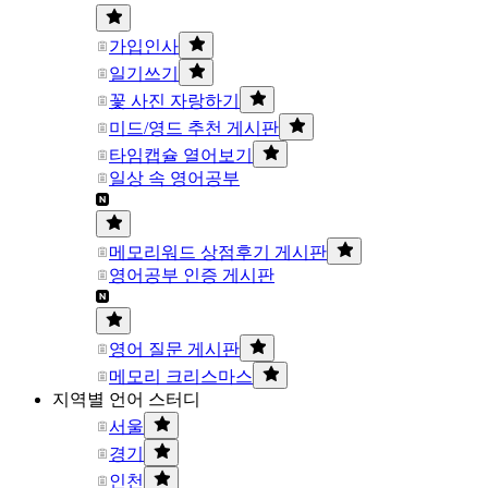
가입인사
일기쓰기
꽃 사진 자랑하기
미드/영드 추천 게시판
타임캡슐 열어보기
일상 속 영어공부
메모리워드 상점후기 게시판
영어공부 인증 게시판
영어 질문 게시판
메모리 크리스마스
지역별 언어 스터디
서울
경기
인천