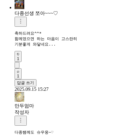
다종선생 쪼아~~~♡
축하드려요^^*

함께였으면 하는 마음이 고스란히

기분좋게 와닿네요...
1
1
답글 쓰기
2025.09.15 15:27
만두엄마
작성자
다종쌤께도 슈우웅~♡