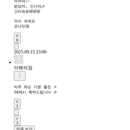
어어어~~

받았어, 드디어🎶

고마워유🤣🤣🤣

어서 쉬세요

굿나잇😘
0
2025.09.15 23:09
이해의장
자주 와도 기분 좋죠 ㅎ 

50캐시 축하드립니다 🎉 
1
1
답글 쓰기