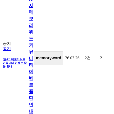
지]
메
모
리
워
드
공지
커
공지
뮤
26.03.26
2천
21
memoryword
니
[공지] 메모리워드
커뮤니티 이벤트 중
티
단 안내
이
벤
트
중
단
안
내