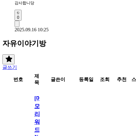
감사합니당
0
2025.09.16 10:25
자유이야기방
글쓰기
제
번호
글쓴이
등록일
조회
추천
목
[메
모
리
워
드