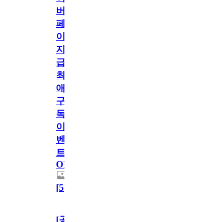
버
페
이
지
급!
최
애
구
독
이
벤
트
OPEN!
[
5
]
[공