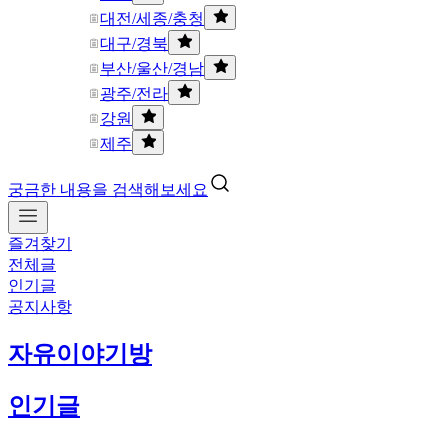
대전/세종/충청
대구/경북
부산/울산/경남
광주/전라
강원
제주
궁금한 내용을 검색해보세요
즐겨찾기
전체글
인기글
공지사항
자유이야기방
인기글