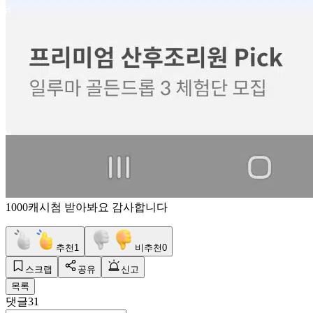
1000캐시첨 받아봐요 감사합니다
추천
1
비추천
0
스크랩
공유
신고
목록
댓글
31