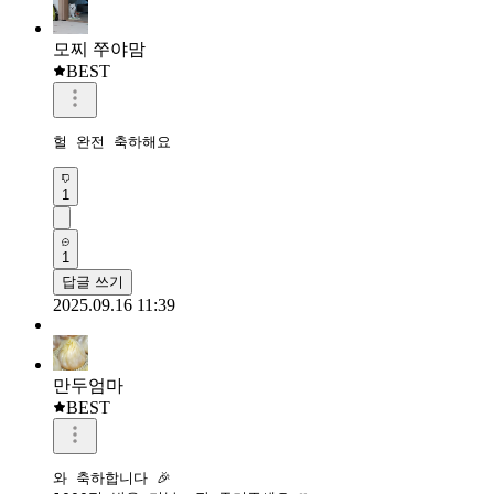
모찌 쭈야맘
BEST
헐 완전 축하해요
1
1
답글 쓰기
2025.09.16 11:39
만두엄마
BEST
와 축하합니다 🎉 
