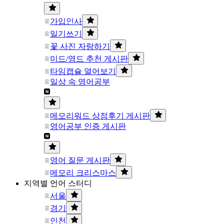
가입인사
일기쓰기
꽃 사진 자랑하기
미드/영드 추천 게시판
타임캡슐 열어보기
일상 속 영어공부
메모리워드 상점후기 게시판
영어공부 인증 게시판
영어 질문 게시판
메모리 크리스마스
지역별 언어 스터디
서울
경기
인천