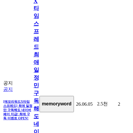
X
타
임
스
프
레
드]
최
애
일
정
공지
만
공지
구
독
[메모리워드X타임
2.5천
memoryword
26.06.05
2
스프레드] 최애 일정
해
만 구독해도 네이버
페이 지급! 최애 구
도
독 이벤트 OPEN!
네
이